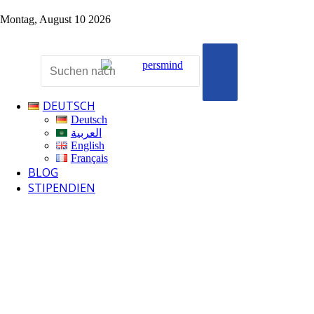
Montag, August 10 2026
Menü
Su
na
YouTube
Telegram
TikTok
Zufälliger
Suchen
DEUTSCH
nach
Deutsch
Artikel
العربية
English
Français
BLOG
STIPENDIEN