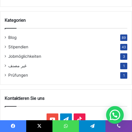
Kategorien
Blog
89
Stipendien
43
Jobmöglichkeiten
3
غير مصنف
1
Prüfungen
1
Kontaktieren Sie uns
YouTube
Telegram
TikTok
Facebook
X
WhatsApp
Telegram
Viber