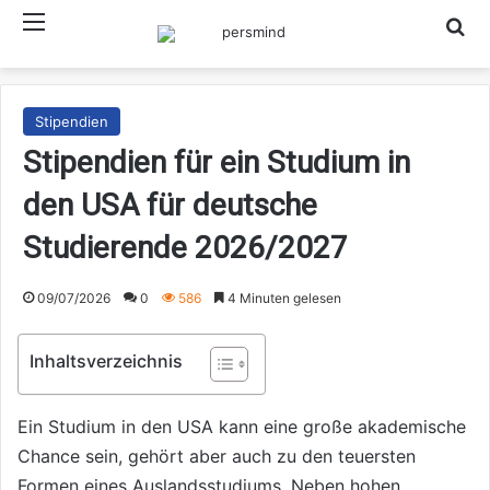
Menü
Such
Stipendien
Stipendien für ein Studium in
den USA für deutsche
Studierende 2026/2027
09/07/2026
0
586
4 Minuten gelesen
Inhaltsverzeichnis
Ein Studium in den USA kann eine große akademische
Chance sein, gehört aber auch zu den teuersten
Formen eines Auslandsstudiums. Neben hohen