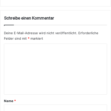
Schreibe einen Kommentar
Deine E-Mail-Adresse wird nicht veröffentlicht.
Erforderliche
Felder sind mit
*
markiert
K
o
m
m
e
n
t
a
Name
*
r