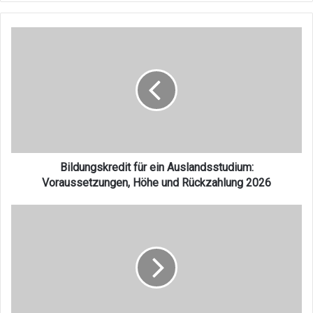
Bildungskredit
für
ein
Auslandsstudium:
Voraussetzungen,
Höhe
und
Rückzahlung
2026
Bildungskredit für ein Auslandsstudium:
Voraussetzungen, Höhe und Rückzahlung 2026
Stipendien
für
ein
Studium
in
Kanada
für