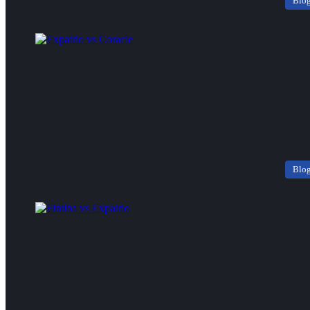
Blo
Blo