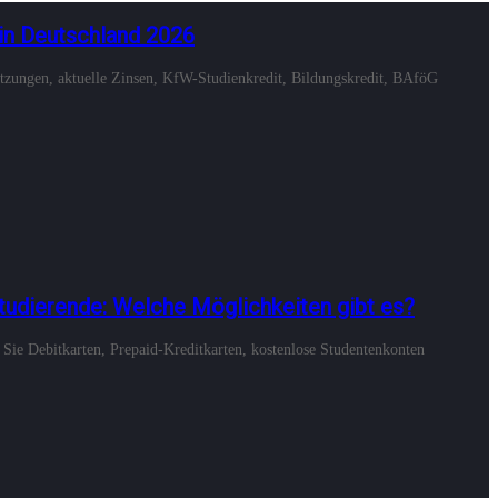
 in Deutschland 2026
setzungen, aktuelle Zinsen, KfW-Studienkredit, Bildungskredit, BAföG
Studierende: Welche Möglichkeiten gibt es?
Sie Debitkarten, Prepaid-Kreditkarten, kostenlose Studentenkonten