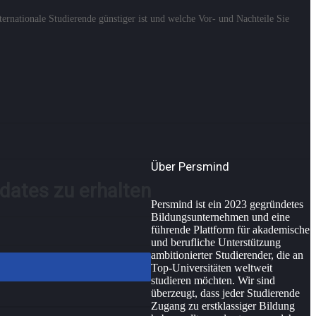
nationale Studierende günstiger ist und welche Vor- und Nachteile Sie
Über Persmind
pdates zu erhalten
Persmind ist ein 2023 gegründetes
Bildungsunternehmen und eine
führende Plattform für akademische
und berufliche Unterstützung
ambitionierter Studierender, die an
Top-Universitäten weltweit
studieren möchten. Wir sind
überzeugt, dass jeder Studierende
Zugang zu erstklassiger Bildung