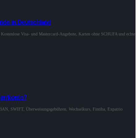
ende in Deutschland
nd: Kostenlose Visa- und Mastercard-Angebote, Karten ohne SCHUFA und echte
perrkonto?
 IBAN, SWIFT, Überweisungsgebühren, Wechselkurs, Fintiba, Expatrio