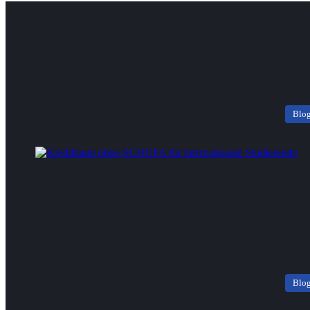
Blo
Blo