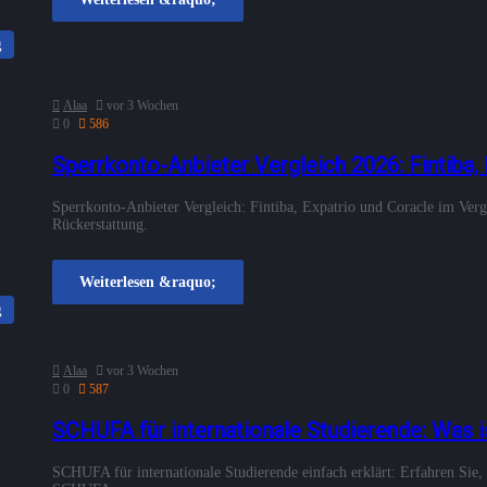
g
Alaa
vor 3 Wochen
0
586
Sperrkonto-Anbieter Vergleich 2026: Fintiba,
Sperrkonto-Anbieter Vergleich: Fintiba, Expatrio und Coracle im Verg
Rückerstattung.
Weiterlesen &raquo;
g
Alaa
vor 3 Wochen
0
587
SCHUFA für internationale Studierende: Was 
SCHUFA für internationale Studierende einfach erklärt: Erfahren S