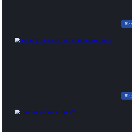
Blo
Blo