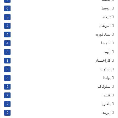
روسيا
6
تايلاند
5
البرتغال
4
سنغافورة
4
النمسا
4
الهند
3
كازاخستان
3
إستونيا
3
بولندا
3
سلوفاكيا
2
فنلندا
2
بلغاريا
2
إيرلندا
2