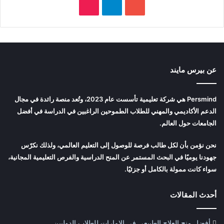
‫YouTube
تيلقرام
‫TikTok
عن بيرس مايند
Persmind هي شركة تعليمية تأسست عام 2023، وتُعد منصة رائدة في مجال
الدعم الأكاديمي والمهني للطلاب الطموحين الراغبين في الدراسة في أفضل
الجامعات حول العالم.
نحن نؤمن بأن لكل طالب فرصة للوصول إلى التعليم العالمي، ولذلك نكرّس
جهودنا يوميًا في البحث المستمر عن المنح الدراسية والفرص التعليمية المجانية،
سواء كانت ممولة بالكامل أو جزئيًا.
أحدث المقالات
أفضل منح العلاج الطبيعي في الإمارات للطلاب الدوليين