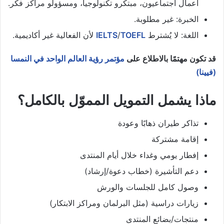
أعمال اجتماعيون، مبتكرو تكنولوجيا، ومسؤولو مراكز فكر.
الخبرة: غير مطلوبة.
اللغة: لا يُشترط
TOEFL
/
IELTS
لأن الفعالية غير أكاديمية.
قد تكون مهتمًا بالاطلاع على
مؤتمر رؤية العالم الواحد في النمسا
(فيينا)
ماذا يشمل التمويل المموّل بالكامل؟
تذاكر طيران ذهابًا وعودة
إقامة مشتركة
إفطار يومي وغداء خلال أيام المنتدى
دعم التأشيرة (خطاب دعوة/إرشاد)
وصول كامل للجلسات والورش
زيارات دراسية (مثل البرلمان ومراكز الابتكار)
منتجات/بضائع المنتدى