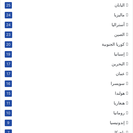
اليابان
25
ماليزيا
24
أستراليا
24
الصين
23
كوريا الجنوبية
20
إسبانيا
19
البحرين
17
عمان
17
سويسرا
16
هولندا
15
هنغاريا
11
رومانيا
10
إندونيسيا
9
بلجيكا
7