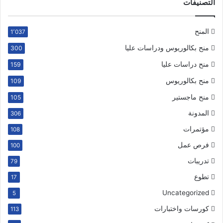
التصنيفات
المنح
1٬037
منح بكالوريوس ودراسات عليا
300
منح دراسات عليا
159
منح بكالوريوس
109
منح ماجستير
105
المدونة
306
مؤتمرات
108
فرص عمل
100
تدريبات
79
تطوع
17
Uncategorized
5
كورسات واختبارات
113