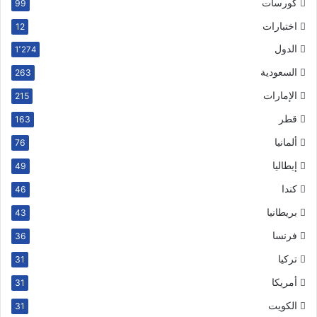
كورسات
99
اختبارات
12
الدول
1٬274
السعودية
263
الإمارات
215
قطر
163
ألمانيا
76
إيطاليا
49
كندا
46
بريطانيا
43
فرنسا
36
تركيا
31
أمريكا
31
الكويت
31