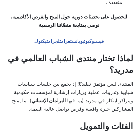
متعددة .
للحصول على تحديثات دورية حول المنح والفرص الأكاديمية،
نوصي بمتابعة منصّاتنا الرسمية
فيسبوك
يوتيوب
انستغرام
تلجرام
تيكتوك
لماذا تختار منتدى الشباب العالمي في
مدريد؟
المنتدى ليس مؤتمرًا تقليديًا؛ إذ يجمع بين جلسات سياسات
شبابية وتدريبات عملية وزيارات إرشادية لمؤسسات حكومية
ومراكز ابتكار في مدريد (بما فيها
البرلمان الإسباني
)، ما يمنح
المشاركين خبرة واقعية وفرص تواصل عالية القيمة.
الفئات والتمويل