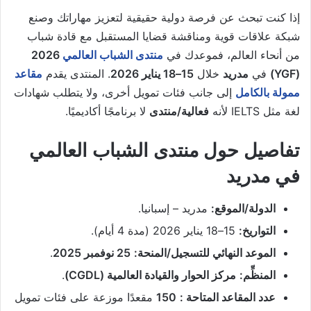
إذا كنت تبحث عن فرصة دولية حقيقية لتعزيز مهاراتك وصنع
شبكة علاقات قوية ومناقشة قضايا المستقبل مع قادة شباب
من أنحاء العالم، فموعدك في
منتدى الشباب العالمي
2026
(YGF)
في
مدريد
خلال
15–18 يناير 2026
. المنتدى يقدم
مقاعد
ممولة بالكامل
إلى جانب فئات تمويل أخرى، ولا يتطلب شهادات
لغة مثل IELTS لأنه
فعالية/منتدى
لا برنامجًا أكاديميًا.
تفاصيل حول منتدى الشباب العالمي
في مدريد
الدولة/الموقع:
مدريد – إسبانيا.
التواريخ:
15–18 يناير 2026 (مدة 4 أيام).
الموعد النهائي للتسجيل/المنحة:
25 نوفمبر 2025
.
المنظِّم:
مركز الحوار والقيادة العالمية (CGDL)
.
عدد المقاعد المتاحة :
150
مقعدًا موزعة على فئات تمويل