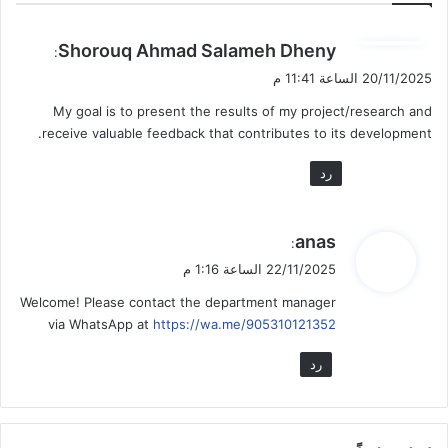
ي
Shorouq Ahmad Salameh Dheny
:
ق
20/11/2025 الساعة 11:41 م
و
My goal is to present the results of my project/research and
ل
receive valuable feedback that contributes to its development.
رد
ي
anas
:
ق
22/11/2025 الساعة 1:16 م
و
Welcome! Please contact the department manager
ل
via WhatsApp at
https://wa.me/905310121352
رد