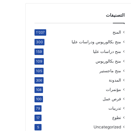
التصنيفات
المنح
1٬037
منح بكالوريوس ودراسات عليا
300
منح دراسات عليا
159
منح بكالوريوس
109
منح ماجستير
105
المدونة
306
مؤتمرات
108
فرص عمل
100
تدريبات
79
تطوع
17
Uncategorized
5