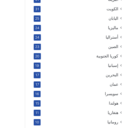
الكويت
31
اليابان
25
ماليزيا
24
أستراليا
24
الصين
23
كوريا الجنوبية
20
إسبانيا
19
البحرين
17
عمان
17
سويسرا
16
هولندا
15
هنغاريا
11
رومانيا
10