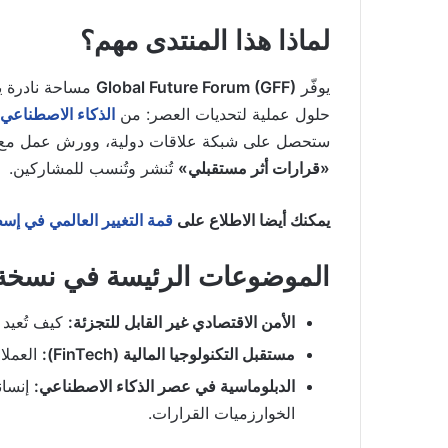
لماذا هذا المنتدى مهم؟
يوفّر
Global Future Forum (GFF)
مساحة نادرة يج
حلول عملية لتحديات العصر: من
الذكاء الاصطناعي
ستحصل على شبكة علاقات دولية، وورش عمل مع خب
«قرارات أثر مستقبلي»
تُنشر وتُنسب للمشاركين.
يمكنك أيضا الاطلاع على
قمة التغيير العالمي في إ
الموضوعات الرئيسة في نسخة 025
الأمن الاقتصادي غير القابل للتجزئة:
كيف تُعيد ه
مستقبل التكنولوجيا المالية (FinTech):
العملا
الدبلوماسية في عصر الذكاء الاصطناعي:
إنساني
الخوارزميات القرارات.