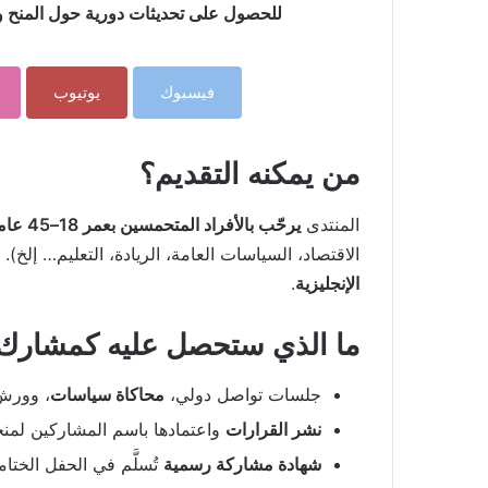
للحصول على تحديثات دورية حول المنح وال
فيسبوك
يوتيوب
من يمكنه التقديم؟
المنتدى
يرحّب بالأفراد المتحمسين بعمر 18–45 عاماً
الاقتصاد، السياسات العامة، الريادة، التعليم… إلخ). لا يُشترط IELTS/TOEFL، مع 
الإنجليزية
.
ما الذي ستحصل عليه كمشارك
جلسات تواصل دولي،
محاكاة سياسات
، وورش 
نشر القرارات
واعتمادها باسم المشاركين لمنحك أ
شهادة مشاركة رسمية
تُسلَّم في الحفل الختام