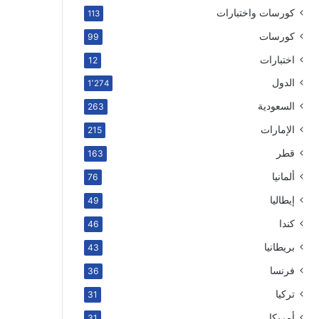
كورسات واختبارات
113
كورسات
99
اختبارات
12
الدول
1٬274
السعودية
263
الإمارات
215
قطر
163
ألمانيا
76
إيطاليا
49
كندا
46
بريطانيا
43
فرنسا
36
تركيا
31
أمريكا
31