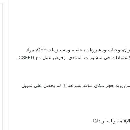
خطاب دعوة، إقامة 3 ليالٍ، دعم تذاكر الطيران، وجبات ومشروبات، حقيبة ومستلزمات GFF، مواد
عتمادات في منشورات المنتدى، وفرص عمل مع CSEED.
من يريد حجز مكان مؤكد بسرعة إذا لم يحصل على تمويل
قامة والسفر ذاتيًا.