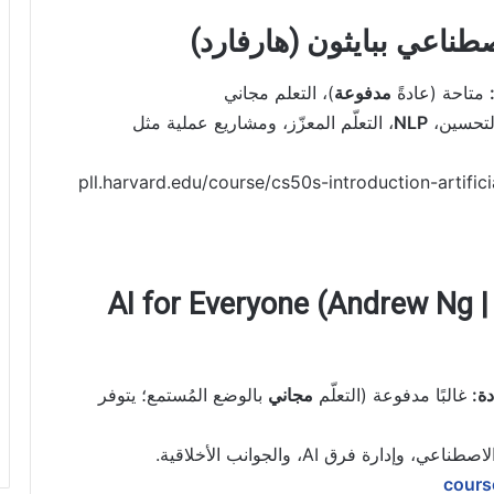
متاحة (عادةً
مدفوعة
)، التعلم مجاني
التحسين،
NLP
، التعلّم المعزّز، ومشاريع عملية مثل
pll.harvard.edu/course/cs50s-introduction-artifici
3) الذكاء الاصطناعي للجميع – AI for Everyone (Andrew Ng |
ة:
غالبًا مدفوعة (التعلّم
مجاني
بالوضع المُستمع؛ يتوفر
ارة فرق AI، والجوانب الأخلاقية.
cours