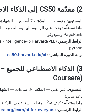
2) مقدّمة CS50 إلى الذكاء الاصطناعي ببايثون (هارفارد)
المستوى:
متوسط —
المدّة:
~7 أسابيع —
الشهادة:
ماذا ستتعلّم:
بحث على الرسوم البيانية، التصنيف، 
PageRank وسودوكو.
الرابط الرسمي (Harvard/PLL):
al-intelligence-
python
بوابة الدورة المباشرة:
cs50.harvard.edu/ai
Coursera)
المستوى:
غير تقني —
المدّة:
~6 ساعات —
الشهاد
دعم مالي)
ماذا ستتعلّم:
كيف تفكّر بمنظور استراتيجي بالذكاء الاصطناعي، وإد
الرابط الرسمي:
era.org/learn/ai-for-everyone