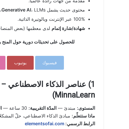
مقدّمة من جهات رائدة عالميًا.
محتوى حديث يشمل
، LLMs، وTinyML.
Generative AI
100% عبر الإنترنت وبالوتيرة الذاتية.
شهادة/شارة إتمام
لدى معظمها (بعض المنصات تق
للحصول على تحديثات دورية حول المنح وال
فيسبوك
يوتيوب
MinnaLearn)
المستوى:
مبتدئ —
المدّة التقريبية:
30 ساعة —
ا
ماذا ستتعلّم:
مبادئ الذكاء الاصطناعي، حلّ المشكلات
الرابط الرسمي:
elementsofai.com