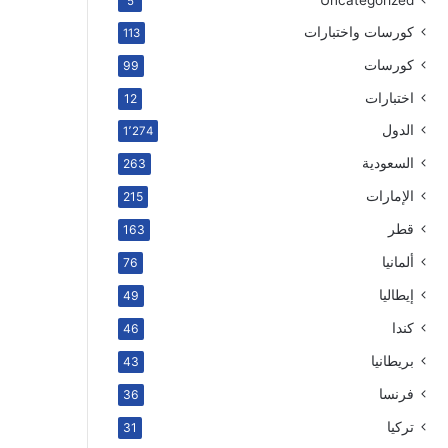
Uncategorized
5
كورسات واختبارات
113
كورسات
99
اختبارات
12
الدول
1٬274
السعودية
263
الإمارات
215
قطر
163
ألمانيا
76
إيطاليا
49
كندا
46
بريطانيا
43
فرنسا
36
تركيا
31