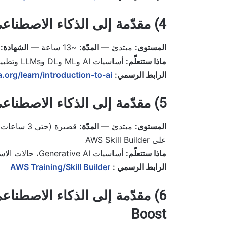
4) مقدّمة إلى الذكاء الاصطناعي – IBM (Coursera)
المستوى:
مبتدئ —
المدّة:
~13 ساعة —
الشهادة:
غ
ماذا ستتعلّم:
أساسيات AI وML وDL وLLMs وتطبيقاتها في NLP والرؤية والروبوتات + قضايا أخلاقية.
الرابط الرسمي:
.org/learn/introduction-to-ai
5) مقدّمة إلى الذكاء الاصطناعي التوليدي – AWS
المستوى:
مبتدئ —
المدّة:
قصيرة (حتى 3 ساعات لمسارات تعريفية) —
على AWS Skill Builder
ماذا ستتعلّم:
أساسيات Generative AI، حالات الاستخدام، لمحة عن Amazon Bedrock ومسارات للمطوّرين.
الرابط الرسمي :
AWS Training/Skill Builder
Boost