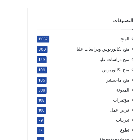
التصنيفات
المنح
1٬037
منح بكالوريوس ودراسات عليا
300
منح دراسات عليا
159
منح بكالوريوس
109
منح ماجستير
105
المدونة
306
مؤتمرات
108
فرص عمل
100
تدريبات
79
تطوع
17