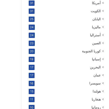
أمريكا
31
الكويت
31
اليابان
25
ماليزيا
24
أستراليا
24
الصين
23
كوريا الجنوبية
20
إسبانيا
19
البحرين
17
عمان
17
سويسرا
16
هولندا
15
هنغاريا
11
رومانيا
10