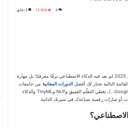
4
13٬808
3 دقائق
عام 2025 لم يعد فيه الذكاء الاصطناعي ترفًا معرفيًا؛ بل مهارة
قائمة التالية تختار لك أفضل
الدورات المجانية
من جامعات
وشركات عالمية (هلسنكي، هارفارد، Google، IBM، AWS…)، تغطي التعلّم العميق وNLP وTinyML والذكاء
ت أو شارات رقمية تساعدك في سيرتك الذاتية.
 الاصطناعي؟