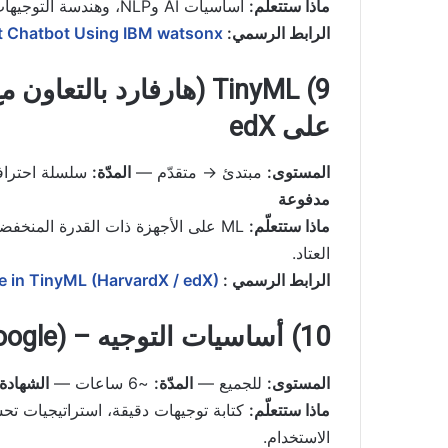
ماذا ستتعلّم:
أساسيات AI وNLP، وهندسة التوجيهات، وبناء
الرابط الرسمي:
st Chatbot Using IBM watsonx
على edX
المستوى:
مبتدئ → متقدّم —
المدّة:
سلسلة احترا
مدفوعة
ماذا ستتعلّم:
ML على الأجهزة ذات القدرة المنخفض
العتاد.
الرابط الرسمي :
te in TinyML (HarvardX / edX)
10) أساسيات التوجيه – Prompting Essentials (Google)
المستوى:
للجميع —
المدّة:
~6 ساعات —
الشهادة:
ماذا ستتعلّم:
كتابة توجيهات دقيقة، استراتيجيات تحس
الاستخدام.