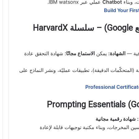
Chatbot
عملي عبر IBM watsonx.
Build Your Fir
9) TinyML (هارفارد بالتعاون مع Google) – سلسلة HarvardX
فية —
الشهادة:
يمكن
الاستماع مجانًا
؛ شهادة التحقق عادة
ة (المتحكّمات الدقيقة)، تطبيقات عمليّة، ونشر النماذج على
Professional Certifica
شهادة رقمية مجانية
ين المخرجات، وبناء مكتبة توجيهات قابلة لإعادة