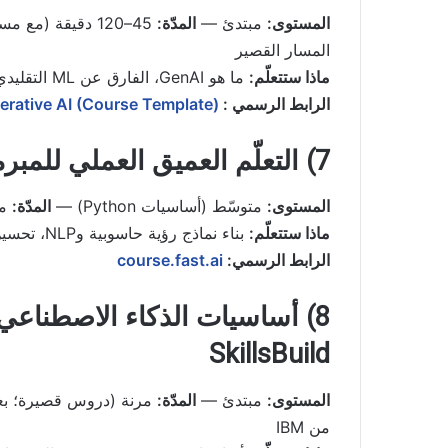
المستوى:
مبتدئ —
المدّة:
45–120 دقيقة (مع مسار تمهيدي) —
المسار القصير
ماذا ستتعلّم:
ما هو GenAI، الفارق عن ML التقليدي، مقدّمة إلى LLMs ومسؤولية الذكاء الاصطناعي.
الرابط الرسمي :
erative AI (Course Template)
7) التعلّم العميق العملي للمبرمجين – fast.ai
المستوى:
متوسّط (أساسيات Python) —
المدّة:
مر
ماذا ستتعلّم:
بناء نماذج رؤية حاسوبية وNLP، تحسين النماذج، ونصائح تطبيقية حديثة.
الرابط الرسمي:
course.fast.ai
SkillsBuild
المستوى:
مبتدئ —
المدّة:
مرنة (دروس قصيرة؛ بعضها 60 دق
من IBM