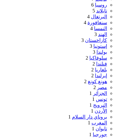
روسيا
6
تايلاند
5
البرتغال
4
سنغافورة
4
النمسا
4
الهند
3
كازاخستان
3
إستونيا
3
بولندا
3
سلوفاكيا
2
فنلندا
2
بلغاريا
2
إيرلندا
2
هونغ كونغ
2
مصر
2
الجزائر
1
تونس
1
النرويج
1
الأردن
1
بروناي دار السلام
1
المغرب
1
تايوان
1
جورجيا
1