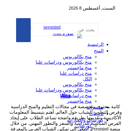
السبت, أغسطس 8 2026
ث
القائمة
ن
تيلقرام
مقال
‫YouTube
‫TikTok
بحث
الرئيسية
عن
المنح
عشوائي
منح بكالوريوس
منح بكالوريوس ودراسات عليا
منح ماجستير
منح دراسات عليا
الكل
منح بكالوريوس
منح بكالوريوس ودراسات عليا
Alaa
منح دراسات عليا
منح ماجستير
مؤتمرات
بة محتوى متخصصة في مجالات التعليم والمنح الدراسية
 التطوير للشباب حول العالم. أهتم بتبسيط المعلومات
تدريبات
كاديمية وتقديمها بطريقة واضحة تساعد الطلاب على إيجاد
كورسات واختبارات
رص المناسبة للدراسة والسفر والتطور المهني. من خلال
كورسات
منصة Persmind، أسعى إلى تمكين الشباب العربي بالمعرفة