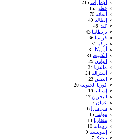
الإمارات
215
قطر
163
ألمانيا
76
إيطاليا
49
كندا
46
بريطانيا
43
فرنسا
36
تركيا
31
أمريكا
31
الكويت
31
اليابان
25
ماليزيا
24
أستراليا
24
الصين
23
كوريا الجنوبية
20
إسبانيا
19
البحرين
17
عمان
17
سويسرا
16
هولندا
15
هنغاريا
11
رومانيا
10
إندونيسيا
9
بلجيكا
7