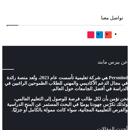
 معنا
‫YouTube
تيلقرام
‫TikTok
س مايند
Persmind هي شركة تعليمية تأسست عام 2023، وتُعد منصة رائدة
 الدعم الأكاديمي والمهني للطلاب الطموحين الراغبين في
 في أفضل الجامعات حول العالم.
ن بأن لكل طالب فرصة للوصول إلى التعليم العالمي،
كرّس جهودنا يوميًا في البحث المستمر عن المنح الدراسية
لتعليمية المجانية، سواء كانت ممولة بالكامل أو جزئيًا.
لمقالات