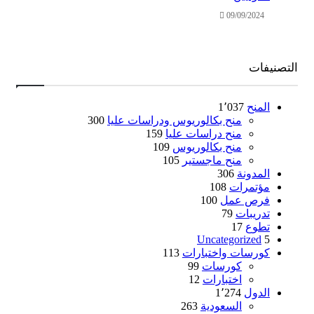
09/09/2024
نيفات
المنح
1٬037
منح بكالوريوس ودراسات عليا
300
منح دراسات عليا
159
منح بكالوريوس
109
منح ماجستير
105
المدونة
306
مؤتمرات
108
فرص عمل
100
تدريبات
79
تطوع
17
Uncategorized
5
كورسات واختبارات
113
كورسات
99
اختبارات
12
الدول
1٬274
السعودية
263