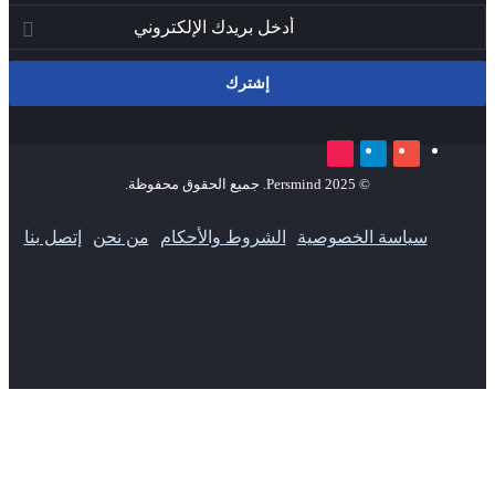
ني
‫YouTube
تيلقرام
‫TikTok
© 2025 Persmind. جميع الحقوق محفوظة.
سياسة الخصوصية
الشروط والأحكام
من نحن
إتصل بنا
‫YouTube
تيلقرام
‫TikTok