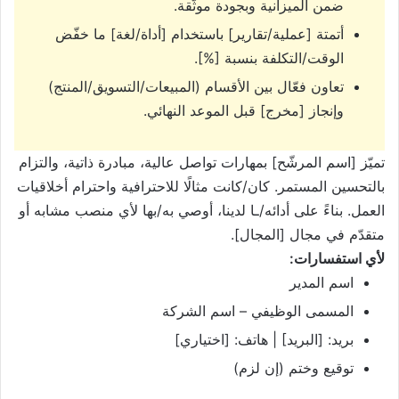
ضمن الميزانية وبجودة موثّقة.
أتمتة
[عملية/تقارير]
باستخدام
[أداة/لغة]
ما خفّض
الوقت/التكلفة بنسبة
[%]
.
تعاون فعّال بين الأقسام (المبيعات/التسويق/المنتج)
وإنجاز
[مخرج]
قبل الموعد النهائي.
تميّز
[اسم المرشّح]
بمهارات تواصل عالية، مبادرة ذاتية، والتزام
بالتحسين المستمر. كان/كانت مثالًا للاحترافية واحترام أخلاقيات
العمل. بناءً على أدائه/ـا لدينا، أوصي به/بها لأي منصب مشابه أو
متقدّم في مجال
[المجال]
.
لأي استفسارات:
اسم المدير
المسمى الوظيفي
–
اسم الشركة
بريد:
[البريد]
| هاتف:
[اختياري]
توقيع وختم (إن لزم)