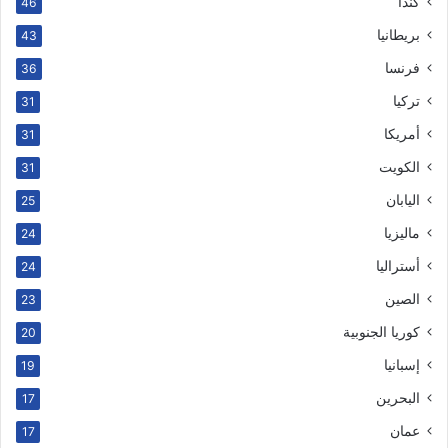
كندا
46
بريطانيا
43
فرنسا
36
تركيا
31
أمريكا
31
الكويت
31
اليابان
25
ماليزيا
24
أستراليا
24
الصين
23
كوريا الجنوبية
20
إسبانيا
19
البحرين
17
عمان
17