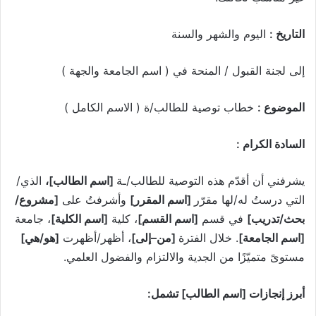
التاريخ :
اليوم والشهر والسنة
إلى لجنة القبول / المنحة في ( اسم الجامعة والجهة )
الموضوع :
خطاب توصية للطالب/ة ( الاسم الكامل )
السادة الكرام :
يشرفني أن أقدّم هذه التوصية للطالب/ـة
[اسم الطالب]
،
الذي/
التي درستُ له/لها مقرّر
[اسم المقرر]
وأشرفتُ على
[مشروع/
بحث/تدريب]
في قسم
[اسم القسم]
، كلية
[اسم الكلية]
، جامعة
[اسم الجامعة]
. خلال الفترة
[من–إلى]
، أظهر/أظهرت
[هو/هي]
مستوىً متميّزًا من الجدية والالتزام والفضول العلمي.
أبرز إنجازات
[اسم الطالب]
تشمل: