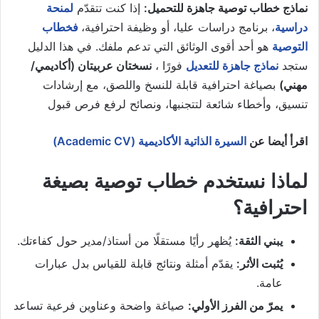
نماذج خطاب توصية جاهزة للتحميل:
إذا كنت تتقدّم
لمنحة
دراسية
، برنامج دراسات عليا، أو وظيفة احترافية،
فخطاب
التوصية
هو أحد أقوى الوثائق التي تدعم ملفك. في هذا الدليل
ستجد
نماذج جاهزة للتعديل
فورًا ،
نسختان عربيتان (أكاديمي/
مهني)
بصياغة احترافية قابلة للنسخ واللصق، مع إرشادات
تنسيق، وأخطاء شائعة لتتجنبها، ونصائح لرفع فرص قبول
اقرأ أيضا عن
السيرة الذاتية الأكاديمية (Academic CV)
لماذا نستخدم خطاب توصية بصيغة
احترافية؟
يبني الثقة:
يُظهر رأيًا مستقلًا من أستاذ/مدير حول كفاءتك.
يُثبت الأثر:
يقدّم أمثلة ونتائج قابلة للقياس بدل عبارات
عامة.
يمرّ من الفرز الأولي:
صياغة واضحة وعناوين فرعية تساعد