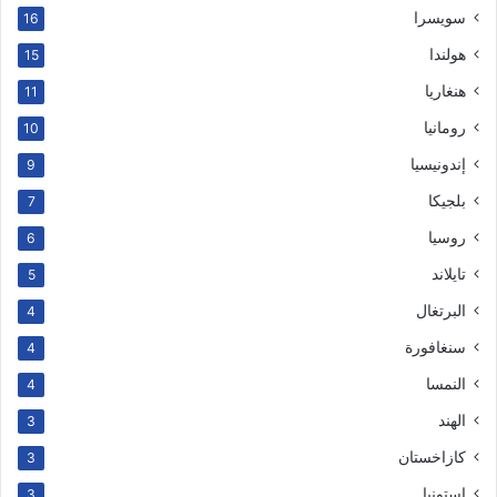
سويسرا
16
هولندا
15
هنغاريا
11
رومانيا
10
إندونيسيا
9
بلجيكا
7
روسيا
6
تايلاند
5
البرتغال
4
سنغافورة
4
النمسا
4
الهند
3
كازاخستان
3
إستونيا
3