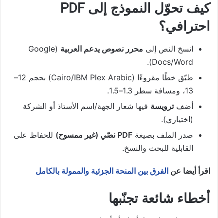
كيف تحوّل النموذج إلى PDF
احترافي؟
انسخ النص إلى
محرر نصوص يدعم العربية
(Google
Docs/Word).
طبّق خطًا مقروءًا (Cairo/IBM Plex Arabic) بحجم 12–
13، ومسافة سطر 1.3–1.5.
أضف
ترويسة
فيها شعار الجهة/اسم الأستاذ أو الشركة
(اختياري).
صدر الملف بصيغة
PDF نصّي (غير ممسوح)
للحفاظ على
القابلية للبحث والنسخ.
اقرأ أيضا عن
الفرق بين المنحة الجزئية والممولة بالكامل
أخطاء شائعة تجنّبها