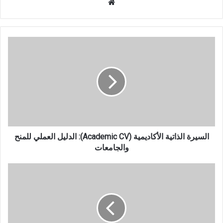
موقع
الويب
السيرة
الذاتية
الأكاديمية
(Academic
CV):
الدليل
العملي
للمنح
والجامعات
السيرة الذاتية الأكاديمية (Academic CV): الدليل العملي للمنح
والجامعات
اختبار
SAT
الرقمي:
البنية
الزمنية
(2:14)،