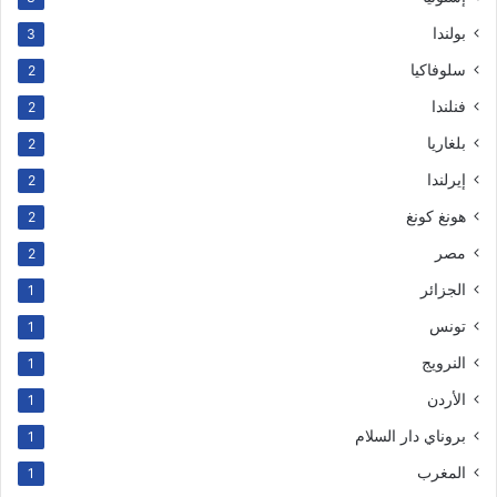
بولندا
3
سلوفاكيا
2
فنلندا
2
بلغاريا
2
إيرلندا
2
هونغ كونغ
2
مصر
2
الجزائر
1
تونس
1
النرويج
1
الأردن
1
بروناي دار السلام
1
المغرب
1