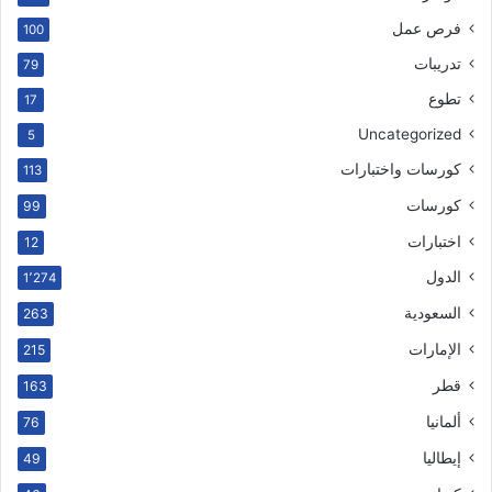
فرص عمل
100
تدريبات
79
تطوع
17
Uncategorized
5
كورسات واختبارات
113
كورسات
99
اختبارات
12
الدول
1٬274
السعودية
263
الإمارات
215
قطر
163
ألمانيا
76
إيطاليا
49