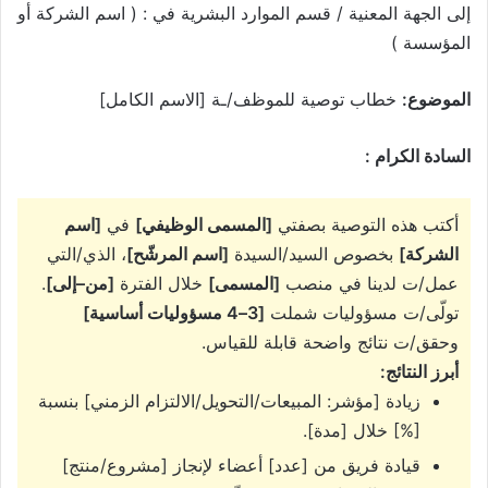
إلى الجهة المعنية / قسم الموارد البشرية في : ( اسم الشركة أو
المؤسسة )
الموضوع:
خطاب توصية للموظف/ـة
[الاسم الكامل]
السادة الكرام :
أكتب هذه التوصية بصفتي
[المسمى الوظيفي]
في
[اسم
الشركة]
بخصوص السيد/السيدة
[اسم المرشّح]
، الذي/التي
عمل/ت لدينا في منصب
[المسمى]
خلال الفترة
[من–إلى]
.
تولّى/ت مسؤوليات شملت
[3–4 مسؤوليات أساسية]
وحقق/ت نتائج واضحة قابلة للقياس.
أبرز النتائج:
زيادة
[مؤشر: المبيعات/التحويل/الالتزام الزمني]
بنسبة
[%]
خلال
[مدة]
.
قيادة فريق من
[عدد]
أعضاء لإنجاز
[مشروع/منتج]