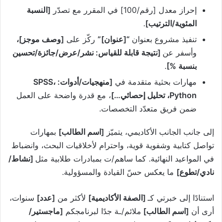
إحراز معدل
[رقم/100]
في المقرر مع تصدّر
[النسبة
المئوية/الترتيب]
.
تنفيذ مشروع بعنوان
“
[عنوان]
”
ركّز على
[وصف موجز]
،
وأسفر عن
[نتيجة قابلة للقياس: نشر/عرض/جائزة/تحسين
بنسبة %]
.
مهارات بحثية متقدمة في
[منهجيات/أدوات: SPSS،
Python، تحليل إحصائي…]
، مع قدرة واضحة على العمل
ضمن فريق متعدّد التخصصات.
إلى جانب الجانب الأكاديمي، يتميّز
[اسم الطالب]
بمهارات
تواصل كتابية وشفوية قوية، واحترام لأخلاقيات البحث، وانضباط
في المواعيد النهائية. كما ساهم/ت بمبادرات طلابية مثل
[نشاط/
نادي/تطوع]
ما يعكس حسّ القيادة والمسؤولية.
استنادًا إلى خبرتي كـ
[الصفة الأكاديمية]
لأكثر من
[عدد]
سنوات،
أرى أن
[اسم الطالب]
ملائم/ـة جدًا لبرنامجكم
[ماجستير/