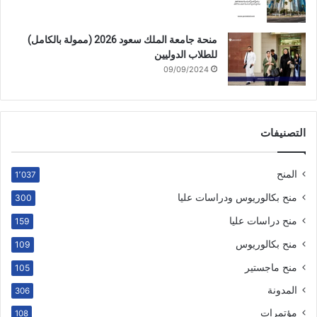
منحة جامعة الملك سعود 2026 (ممولة بالكامل)
للطلاب الدوليين
09/09/2024
التصنيفات
المنح
1٬037
منح بكالوريوس ودراسات عليا
300
منح دراسات عليا
159
منح بكالوريوس
109
منح ماجستير
105
المدونة
306
مؤتمرات
108