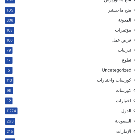
منح ماجستير
105
المدونة
306
مؤتمرات
108
فرص عمل
100
تدريبات
79
تطوع
17
Uncategorized
5
كورسات واختبارات
113
كورسات
99
اختبارات
12
الدول
1٬274
السعودية
263
الإمارات
215