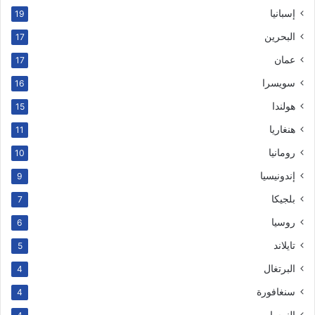
إسبانيا
19
البحرين
17
عمان
17
سويسرا
16
هولندا
15
هنغاريا
11
رومانيا
10
إندونيسيا
9
بلجيكا
7
روسيا
6
تايلاند
5
البرتغال
4
سنغافورة
4
النمسا