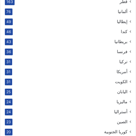
قطر
163
ألمانيا
76
إيطاليا
49
كندا
46
بريطانيا
43
فرنسا
36
تركيا
31
أمريكا
31
الكويت
31
اليابان
25
ماليزيا
24
أستراليا
24
الصين
23
كوريا الجنوبية
20