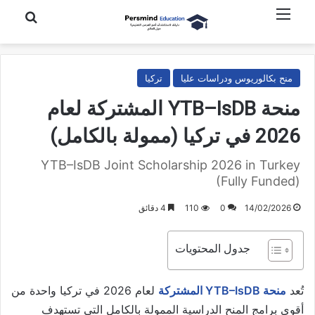
القائمة
بحث عن
منح بكالوريوس ودراسات عليا
تركيا
منحة YTB–IsDB المشتركة لعام
2026 في تركيا (ممولة بالكامل)
YTB–IsDB Joint Scholarship 2026 in Turkey
(Fully Funded)
14/02/2026
0
110
4 دقائق
جدول المحتويات
تُعد
منحة YTB–IsDB المشتركة
لعام 2026 في تركيا واحدة من
أقوى برامج المنح الدراسية الممولة بالكامل التي تستهدف