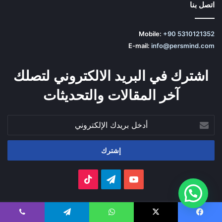
اتصل بنا
Mobile:
+90 5310121352
E-mail:
info@persmind.com
اشترك في البريد الالكتروني لتصلك
آخر المقالات والتحديثات
أدخل
بريدك
الإلكتروني
‫YouTube
تيلقرام
‫TikTok
© 2025 Persmind. جميع الحقوق محفوظة.
يسبوك
‫X
واتساب
تيلقرام
ڤايبر