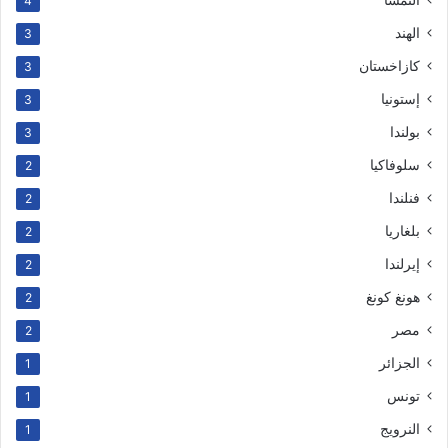
4
الهند
3
كازاخستان
3
إستونيا
3
بولندا
3
سلوفاكيا
2
فنلندا
2
بلغاريا
2
إيرلندا
2
هونغ كونغ
2
مصر
2
الجزائر
1
تونس
1
النرويج
1