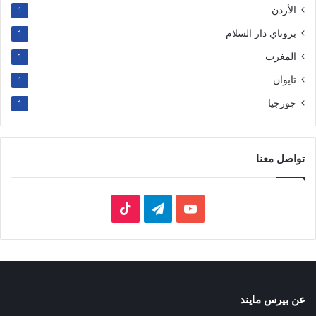
الأردن
1
بروناي دار السلام
1
المغرب
1
تايوان
1
جورجيا
1
تواصل معنا
‫YouTube
تيلقرام
‫TikTok
عن بيرس مايند