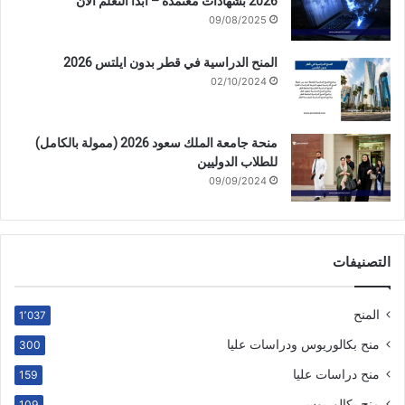
2026 بشهادات معتمدة – ابدأ التعلم الآن
09/08/2025
المنح الدراسية في قطر بدون ايلتس 2026
02/10/2024
منحة جامعة الملك سعود 2026 (ممولة بالكامل)
للطلاب الدوليين
09/09/2024
التصنيفات
المنح
1٬037
منح بكالوريوس ودراسات عليا
300
منح دراسات عليا
159
منح بكالوريوس
109