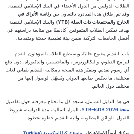
الطلاب الدوليين من الدول الأعضاء في البنك الإسلامي للتنمية.
وقد تم إطلاق هذه المبادرة بالتعاون بين
رئاسة الأتراك في
الخارج والمجتمعات ذات الصلة (YTB)
و
البنك الإسلامي للتنمية
بهدف تمكين الطلاب المتفوقين أكاديميًا من متابعة دراستهم في
أفضل الجامعات التركية ضمن بيئة تعليمية حديثة ومتقدمة.
باب التقديم مفتوح حاليًا، ويستطيع الطلاب المؤهلون التقدم
لبرامج الدبلوم، والبكالوريوس، والماجستير، والدكتوراه، دون دفع
أي رسوم تقديم. وتتميّز هذه المنحة بإمكانية التقديم بثماني لغات
مختلفة، ما يعكس طابعها الدولي ويُسهّل الوصول إليها من
مختلف دول العالم.
في هذا الدليل الشامل، ستجد كل ما تحتاج معرفته حول تفاصيل
منحة YTB–IsDB 2026
، المزايا المالية، مدة الدراسة، شروط
القبول، الوثائق المطلوبة، وآلية التقديم خطوة بخطوة.
يمكنك أيضاً الاطلاع على
منحة تركيا الحكومية (Turkiye