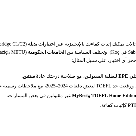
اختبارات بديلة
(TOEFL iBT، PTE Academic، Cambridge C1/C2…)، أو عبر
في Koç). وتختلف السياسة بين
الجامعات الحكومية
(Boğaziçi، METU، إسطنبول…) و
 EPE
للطلبة المقبولين، مع صلاحية درجتك عادةً
سنتين
.
TOEFL Home Editio وMyBest
غير مقبولين في بعض المسارات.
PTE
كإثبات كفاءة.