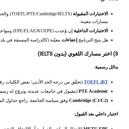
الاختبارات المقبولة
(TOEFL/PTE/Cambridge/IELTS) والحد الأدنى المطلوب وصلاحية النتائج. في Koç مثلًا: تفاصيل درجات مقبولة، مع ملاحظة عدم قبول
مسارات معينة.
الاختبارات الداخلية
إن وُجدت (EPE/ELAE/KUEPE) ومواعيدها وإجراءاتها.
هل يتيح البرنامج
إعفاءات
معيّنة (كالدراسة المسبقة في بلد ناطق بالإنجليزية 
3) اختر مسارك اللغوي (بدون IELTS)
بدائل رسمية
:
TOEFL iBT
(تحقّق من درجة الحد الأدنى؛ بعض الكليات رفعتها مثل Sabancı للدفع
PTE Academic
(مقبول في جامعات عديدة، وتروّج له رسم
Cambridge (C1/C2)
وفق سياسة الجامعة. راجع جداول المساوا
اختبار داخلي بعد القبول
:
METU EPE
للانتقال المباشر للدراسة أو الالتحاق بالتحضي