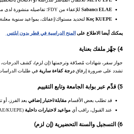
Sabancı ELAE
للإعفاء من FDY؛ تفاصيله منشورة لدى مدرسة اللغات.
Koç KUEPE
لتحديد مستواك/إعفائك، بمواعيد سنوية معلنة.
يمكنك أيضا الاطلاع على
المنح الدراسية في قطر بدون ايلتس
4) جهِّز ملفك بعناية
جواز سفر، شهادات مُصدّقة وترجمتها (إن لزم)، كشف الدرجات،
تشدد على ضرورة إرفاق
درجة كفاءة سارية
في طلبات الدراسات ا
5) قدِّم عبر بوابة الجامعة وتابع التقييم
قد تطلب بعض الأقسام
مقابلة/اختبار إضافي
بعد الفرز، أو ت
عند القبول، راقب أي
مواعيد لاختبارات داخلية
(EPE/ELAE/KUEPE) مذكورة في جداول الجامعات.
6) التسجيل والسنة التحضيرية (إن لزم)