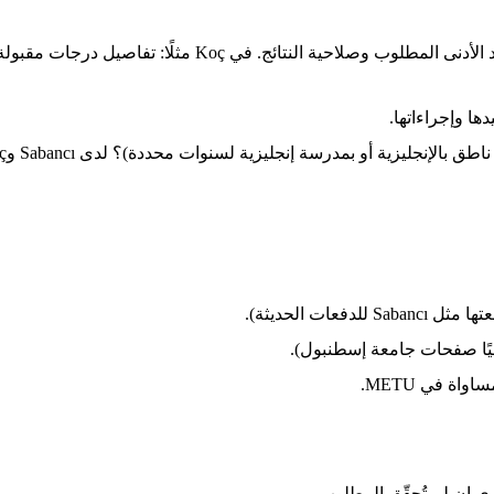
أو بمدرسة إنجليزية لسنوات محددة)؟ لدى Sabancı وKoç أمثلة إعفاءات مرتبطة بخلفية الدراسة.
ات الحديثة).
يًا صفحات جامعة إسطنبول).
ة في METU.
ري إن لم تُحقّق المطلوب.