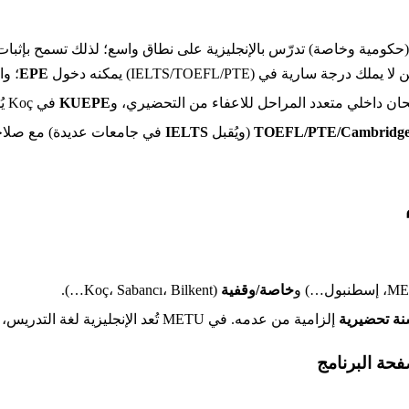
حكومية وخاصة) تدرّس بالإنجليزية على نطاق واسع؛ لذلك تسمح بإثبات ا
يملك درجة سارية في (IELTS/TOEFL/PTE) يمكنه دخول
EPE
؛ وا
KUEPE
في Koç يُستخدم لتحديد الإعفاء أو الالتحاق بالتحضيري.
TOEFL/PTE/Cambridg
(ويُقبل
IELTS
في جامعات عديدة) مع صلاح
خاصة/وقفية
(Koç، Sabancı، Bilkent…).
ة تحضيرية
إلزامية من عدمه. في METU تُعد الإنجليزية لغة التدريس، ويُشترط توثيق الكفاءة قبل بدء الدراسة.
ة البرنامج