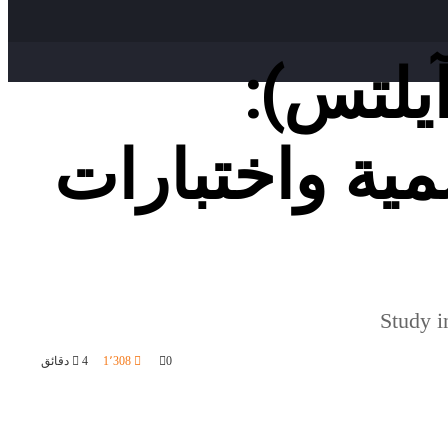
 في تركيا بدون IELTS (آيلتس):
ية واختبارات
Study i
0
1٬308
4 دقائق