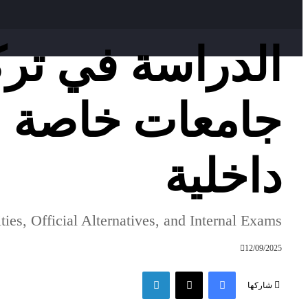
جامعات خاصة وع
داخلية
ies, Official Alternatives, and Internal Exams
12/09/2025
فيسبوك
‫X
لينكدإن
شاركها