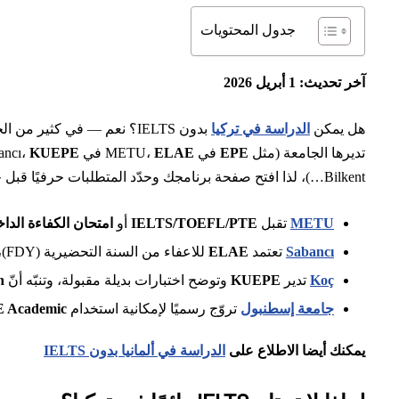
جدول المحتويات
آخر تحديث: 1 أبريل 2026
هل يمكن
الدراسة في تركيا
بدون IELTS؟ نعم — في كثير من الحالات يمكنك إثبات كفاءتك بالإنجليزية عبر
تديرها الجامعة (مثل
EPE
في METU،
ELAE
في Sabancı،
KUEPE
Bilkent…)، لذا افتح صفحة برنامجك وحدّد المتطلبات حرفيًا قبل حجز أي اختبار. على سبيل المثال:
METU
تقبل
IELTS/TOEFL/PTE
أو
امتحان الكفاءة الداخلي
Sabancı
تعتمد
ELAE
للاعفاء من السنة التحضيرية (FDY)، ورفعت حد TOEFL لبعض دفعات 2024–2025، مع ملاحظات رسمية حول معادلات الامتحانات.
Koç
تدير
KUEPE
وتوضح اختبارات بديلة مقبولة، وتنبّه أنّ
n
جامعة إسطنبول
تروّج رسميًا لإمكانية استخدام
 Academic
يمكنك أيضا الاطلاع على
الدراسة في ألمانيا بدون IELTS