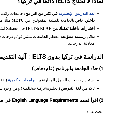
لماذا لا تحتاج IELTS دائمًا في تركيا؟
لغة التدريس الإنجليزية
في كثير من البرامج:
جامعات رائدة (
داخلي
خاص بالجامعة للطلبة المقبولين. في
METU
مثلًا: من لا 
اختبارات داخلية تعفيك من IELTS:
ELAE
في Sabancı امتحان داخلي متعدد المراحل للاعفاء من التحضيري، و
بدائل رسمية متنوّعة:
معظم الجامعات تنشر قوائم درجات
e
معادلة الدرجات.
الدراسة في تركيا بدون IELTS : آلية التقديم
1) حدِّد الجامعة والبرنامج (عام/خاص)
استخدم صفحات القبول للمقارنة بين
جامعات حكومية
(METU، إسطنبول…) و
تأكد من
لغة التدريس
(إنجليزية/تركية/مختلطة) ومن وجود
سن
2) اقرأ قسم
English Language Requirements
في صفح
ابحث عن: