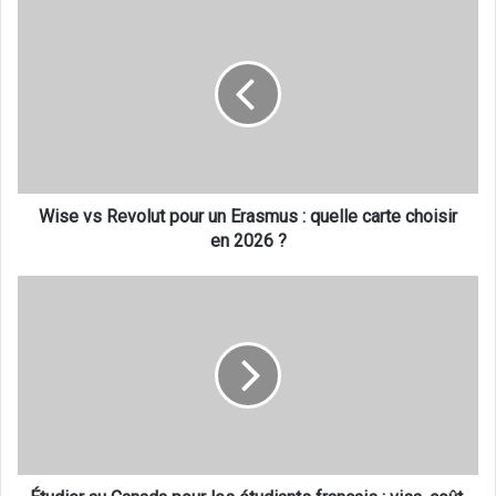
Wise
vs
Revolut
pour
un
Erasmus
:
quelle
carte
choisir
Wise vs Revolut pour un Erasmus : quelle carte choisir
en
en 2026 ?
2026
?
Étudier
au
Canada
pour
les
étudiants
français
:
visa,
coût,