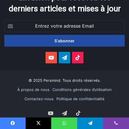
derniers articles et mises à jour
Entrez
votre
adresse
Email
YouTube
Telegram
TikTok
© 2025 Persmind. Tous droits réservés.
À propos de nous
Conditions générales d’utilisation
Contactez-nous
Politique de confidentialité
YouTube
Telegram
TikTok
Facebook
X
WhatsApp
Telegram
Viber