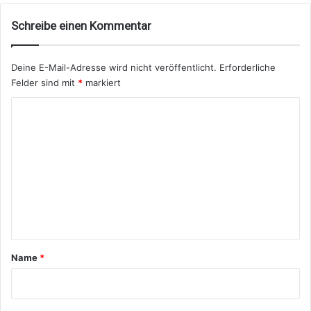
Schreibe einen Kommentar
Deine E-Mail-Adresse wird nicht veröffentlicht.
Erforderliche
Felder sind mit
*
markiert
K
o
m
m
e
n
t
a
Name
*
r
*