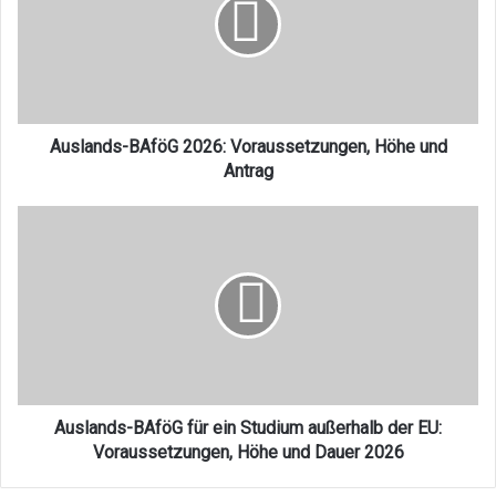
Voraussetzungen,
Höhe
und
Antrag
Auslands-BAföG 2026: Voraussetzungen, Höhe und
Antrag
Auslands-
BAföG
für
ein
Studium
außerhalb
der
EU:
Voraussetzungen,
Höhe
Auslands-BAföG für ein Studium außerhalb der EU:
und
Voraussetzungen, Höhe und Dauer 2026
Dauer
2026