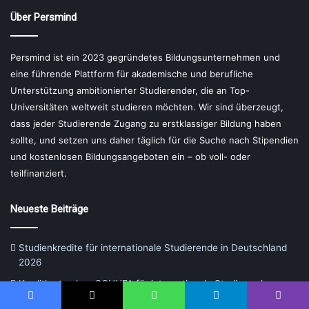
Über Persmind
Persmind ist ein 2023 gegründetes Bildungsunternehmen und
eine führende Plattform für akademische und berufliche
Unterstützung ambitionierter Studierender, die an Top-
Universitäten weltweit studieren möchten. Wir sind überzeugt,
dass jeder Studierende Zugang zu erstklassiger Bildung haben
sollte, und setzen uns daher täglich für die Suche nach Stipendien
und kostenlosen Bildungsangeboten ein – ob voll- oder
teilfinanziert.
Neueste Beiträge
Studienkredite für internationale Studierende in Deutschland
2026
Kreditkarte ohne SCHUFA für internationale Studierende:
Welche Möglichkeiten gibt es?
Facebook
X
WhatsApp
Telegram
Viber