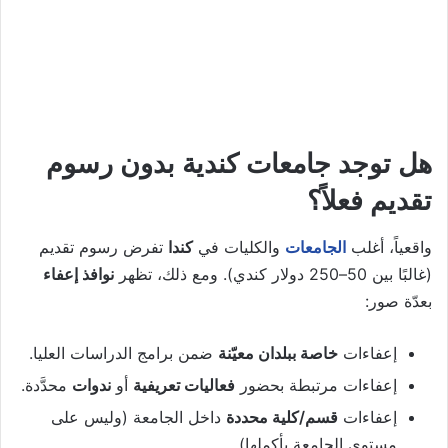
هل توجد جامعات كندية بدون رسوم
تقديم فعلاً؟
واقعياً، أغلب
الجامعات
والكليات في
كندا
تفرض رسوم تقديم
(غالبًا بين 50–250 دولار كندي). ومع ذلك، تظهر
نوافذ إعفاء
بعدّة صور:
إعفاءات
خاصة ببلدان معيّنة
ضمن برامج الدراسات العليا.
إعفاءات مرتبطة بحضور
فعاليات تعريفية
أو
ندوات
محدَّدة.
إعفاءات
قسم/كلية محددة
داخل الجامعة (وليس على
مستوى الجامعة بأكملها).