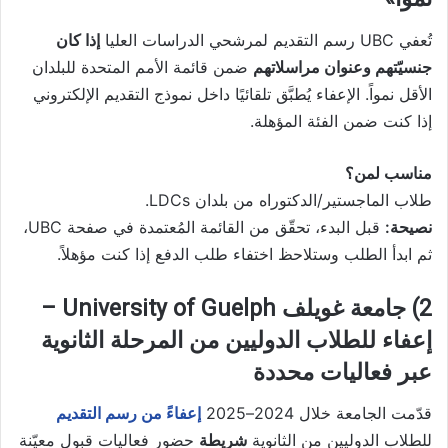
تُعفي UBC رسم التقديم لمرشحي الدراسات العليا
إذا كان
جنسيّتهم وعنوان مراسلاتهم
ضمن قائمة الأمم المتحدة للبلدان
الأقل نمواً. الإعفاء يُطبَّق تلقائيًا داخل نموذج التقديم الإلكتروني
إذا كنت ضمن الفئة المؤهلة.
مناسب لمن؟
طلاب الماجستير/الدكتوراه من بلدان LDCs.
نصيحة:
قبل البدء، تحقّق من القائمة المُعتمدة في صفحة UBC،
ثم ابدأ الطلب وستلاحظ اختفاء طلب الدفع إذا كنت مؤهلاً.
2) جامعة غويلف University of Guelph –
إعفاء للطلاب الدوليين من المرحلة الثانوية
عبر فعاليات محددة
قدّمت الجامعة خلال 2024–2025
إعفاءً من رسم التقديم
للطلاب الدوليين من الثانوية
شريطة
حضور فعاليات قبول معيّنة