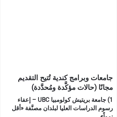
جامعات وبرامج كندية تُتيح التقديم
مجانًا (حالات مؤكَّدة ومُحدَّدة)
1) جامعة بريتيش كولومبيا UBC –
إعفاء
رسوم الدراسات العليا
لبلدان مصنَّفة «أقل
نمواً»