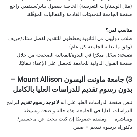
(مثل الويبينارات التعريفية) الخاصة بفصول يناير/سبتمبر. راجع
صفحة الجامعة للتحديثات القادمة والفعاليات المؤهِّلة.
مناسب لمن؟
طلاب دوليون في الثانوية يخططون للتقديم لفصل شتاء/خريف
(وفق ما تعلنه الجامعة كل عام).
نصيحة:
سجّل مبكرًا في الندوة/الفعالية الصحيحة من خلال
صفحة القبول الدولية للجامعة لتحصل على الإعفاء تلقائيًا.
3) جامعة ماونت أليسون Mount Allison –
بدون رسوم تقديم للدراسات العليا بالكامل
تنص صفحة الدراسات العليا على أنه
لا توجد رسوم تقديم
لبرامج
الدراسات العليا في الجامعة. هذه حالة واضحة وبسيطة
ومباشرة — ومفيدة خصوصًا إن كنت تبحث عن ماجستير/
دكتوراه برسوم تقديم = صفر.