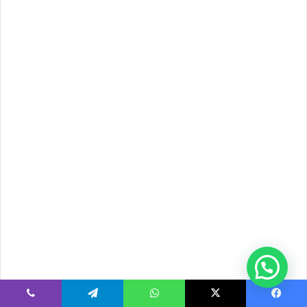
يسبوك
‫X
واتساب
تيلقرام
ڤايبر