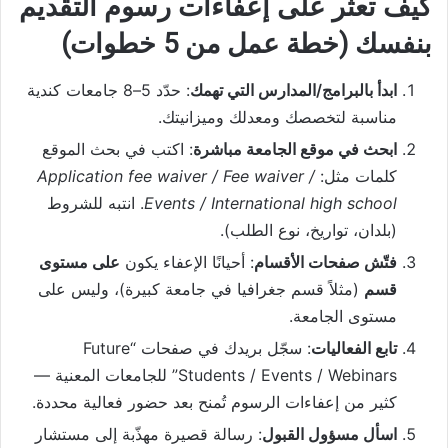
كيف تعثر على إعفاءات رسوم التقديم
بنفسك (خطة عمل من 5 خطوات)
ابدأ بالبرامج/المدارس التي تهمك
: حدّد 5–8 جامعات كندية
مناسبة لتخصصك ومعدلك وميزانيتك.
ابحث في موقع الجامعة مباشرة
: اكتب في بحث الموقع
كلمات مثل:
Application fee waiver / Fee waiver /
Events / International high school
. انتبه للشروط
(بلدان، تواريخ، نوع الطلب).
فتّش صفحات الأقسام
: أحيانًا الإعفاء يكون
على مستوى
قسم
(مثلاً قسم جغرافيا في جامعة كبيرة)، وليس على
مستوى الجامعة.
تابع الفعاليات
: سجّل بريدك في صفحات “Future
Students / Events / Webinars” للجامعات المعنية —
كثير من إعفاءات الرسوم تُمنح بعد حضور فعالية محددة.
اسأل مسؤول القبول
: رسالة قصيرة مهذّبة إلى مستشار