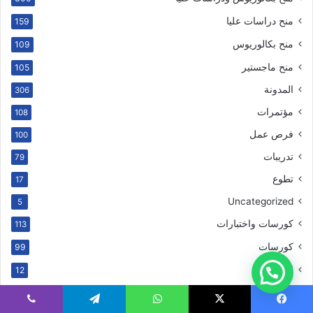
منح دراسات عليا
159
منح بكالوريوس
109
منح ماجستير
105
المدونة
306
مؤتمرات
108
فرص عمل
100
تدريبات
79
تطوع
17
Uncategorized
5
كورسات واختبارات
113
كورسات
99
اختبارات
12
الدول
1٬265
يسبوك
‫X
واتساب
تيلقرام
ڤايبر