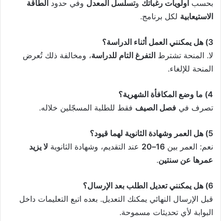
بحسب
أولويات رغباتك
و
تسلسل المعدل
وفي حدود
الطاقة
الاستيعابية
لكل برنامج.
3) هل يمكنني العمل أثناء الدراسة؟
لا. المنحة تشترط
التفرغ التام للدراسة
، ومخالفة ذلك تُعرض
المنحة للإلغاء.
4) ما وضع المكافأة الشهرية؟
تصرف في
فصل الصيف
فقط للطلبة المسجّلين خلاله.
5) هل العمر وشهادة الثانوية لهما قيود؟
نعم: العمر بين
16–20
عند التقديم، وشهادة الثانوية
لا يزيد
عمرها عن سنتين
.
6) هل يمكنني تعديل الطلب بعد الإرسال؟
قبل الإرسال النهائي يمكنك التعديل. بعده اتبع التعليمات داخل
البوابة لأي تحديثات مسموحة.