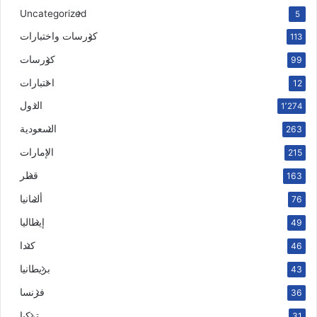
Uncategorized
5
كورسات واختبارات
113
كورسات
99
اختبارات
12
الدول
1٬274
السعودية
263
الإمارات
215
قطر
163
ألمانيا
76
إيطاليا
49
كندا
46
بريطانيا
43
فرنسا
36
تركيا
31