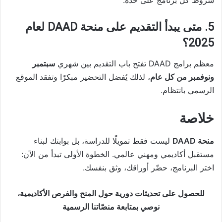
شروط كل برنامج على حدة.
5. متى يبدأ التقديم على منحة DAAD لعام
2025؟
معظم برامج DAAD تفتح باب التقديم بين شهري
سبتمبر
ونوفمبر من كل عام
، لذلك يُفضل التحضير مبكرًا وتفقد الموقع
الرسمي بانتظام.
خلاصة
منحة DAAD
ليست فقط تمويلًا للدراسة، بل بوابتك لبناء
مستقبل أكاديمي ومهني عالمي. الخطوة الأولى تبدأ من الآن:
اختر البرنامج، حضّر أوراقك، وثق بنفسك.
للحصول على تحديثات دورية حول المنح والفرص الأكاديمية،
نوصي بمتابعة منصّاتنا الرسمية