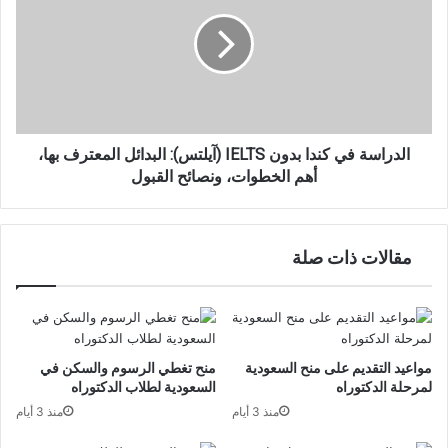
كندا
بدون
IELTS
(آيلتس):
البدائل
المعترف
بها،
أهم
الدراسة في كندا بدون IELTS (آيلتس): البدائل المعترف بها،
الخطوات،
أهم الخطوات، ونصائح القبول
ونصائح
القبول
مقالات ذات صلة
مواعيد التقديم على منح السعودية
منح تغطي الرسوم والسكن في
لمرحلة الدكتوراه
السعودية لطلاب الدكتوراه
منذ 3 أيام
منذ 3 أيام