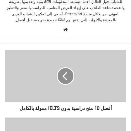
للشباب حول العالم. أهتم بتبسيط المعلومات الأكاديمية وتقديمها بطريقة
واضحة تساعد الطلاب على إيجاد الفرص المناسبة للدراسة والسفر والتطور
المهني. من خلال منصة Persmind، أسعى إلى تمكين الشباب العربي
بالمعرفة والأدوات التي تفتح لهم آفاقًا جديدة نحو مستقبل أفضل.
موقع
الويب
أفضل
10
منح
دراسية
بدون
IELTS
ممولة
بالكامل
أفضل 10 منح دراسية بدون IELTS ممولة بالكامل
الدراسة
في