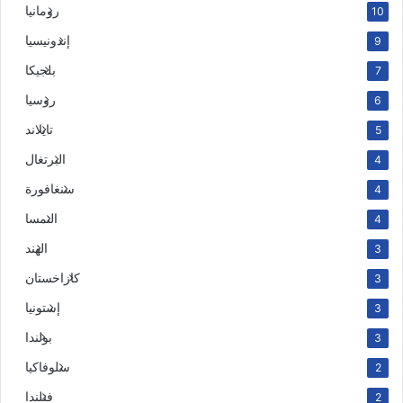
رومانيا
10
إندونيسيا
9
بلجيكا
7
روسيا
6
تايلاند
5
البرتغال
4
سنغافورة
4
النمسا
4
الهند
3
كازاخستان
3
إستونيا
3
بولندا
3
سلوفاكيا
2
فنلندا
2