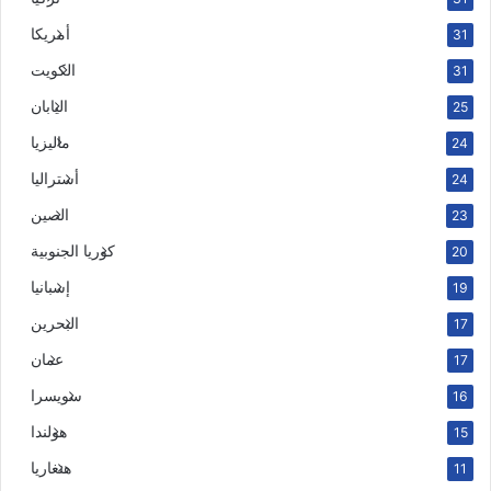
أمريكا
31
الكويت
31
اليابان
25
ماليزيا
24
أستراليا
24
الصين
23
كوريا الجنوبية
20
إسبانيا
19
البحرين
17
عمان
17
سويسرا
16
هولندا
15
هنغاريا
11