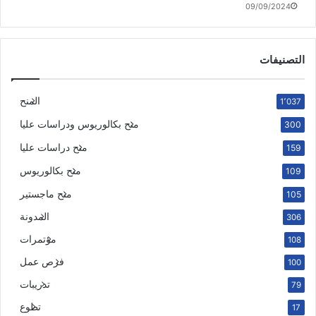
09/09/2024
التصنيفات
المنح
1٬037
منح بكالوريوس ودراسات عليا
300
منح دراسات عليا
159
منح بكالوريوس
109
منح ماجستير
105
المدونة
306
مؤتمرات
108
فرص عمل
100
تدريبات
79
تطوع
17