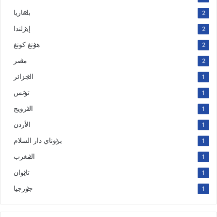
بلغاريا
2
إيرلندا
2
هونغ كونغ
2
مصر
2
الجزائر
1
تونس
1
النرويج
1
الأردن
1
بروناي دار السلام
1
المغرب
1
تايوان
1
جورجيا
1