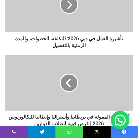
2026:
التكلفة،
الخطوات،
والمدة
الزمنية
بالتفصيل
تأشيرة العمل في دبي 2026: التكلفة، الخطوات، والمدة
الزمنية بالتفصيل
أهم
المنح
الممولة
في
بريطانيا
وأستراليا
وإيطاليا
للبكالوريوس
2026
|
أهم المنح الممولة في بريطانيا وأستراليا وإيطاليا للبكالوريوس
فرص
2026 | فرص قوية للطلاب الدوليين
قوية
للطلاب
يسبوك
‫X
واتساب
تيلقرام
ڤايبر