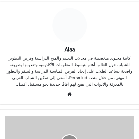
Alaa
كاتبة محتوى متخصصة في مجالات التعليم والمنح الدراسية وفرص التطوير
للشباب حول العالم. أهتم بتبسيط المعلومات الأكاديمية وتقديمها بطريقة
واضحة تساعد الطلاب على إيجاد الفرص المناسبة للدراسة والسفر والتطور
المهني. من خلال منصة Persmind، أسعى إلى تمكين الشباب العربي
بالمعرفة والأدوات التي تفتح لهم آفاقًا جديدة نحو مستقبل أفضل.
موقع
الويب
تأشيرة
العمل
في
دبي