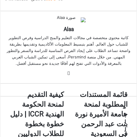
Alaa
كاتبة محتوى متخصصة في مجالات التعليم والمنح الدراسية وفرص التطوير
للشباب حول العالم. أهتم بتبسيط المعلومات الأكاديمية وتقديمها بطريقة
واضحة تساعد الطلاب على إيجاد الفرص المناسبة للدراسة والسفر والتطور
المهني. من خلال منصة Persmind، أسعى إلى تمكين الشباب العربي
بالمعرفة والأدوات التي تفتح لهم آفاقًا جديدة نحو مستقبل أفضل.
موقع
الويب
قائمة
كيفية
قائمة المستندات
كيفية التقديم
المستندات
التقديم
المطلوبة لمنحة
لمنحة الحكومة
المطلوبة
لمنحة
م
لمنحة
الحكومة
جامعة الأميرة نورة
الهندية ICCR | دليل
ق
جامعة
الهندية
ا
بنت عبد الرحمن
خطوة بخطوة
الأميرة
ICCR
ل
نورة
|
في السعودية
للطلاب الدوليين