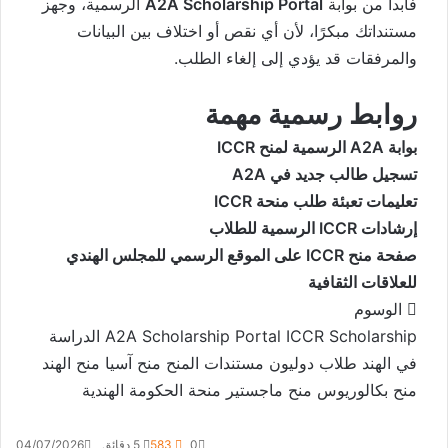
فابدأ من بوابة
A2A Scholarship Portal
الرسمية، وجهز
مستنداتك مبكرًا، لأن أي نقص أو اختلاف بين البيانات
والمرفقات قد يؤدي إلى إلغاء الطلب.
روابط رسمية مهمة
بوابة A2A الرسمية لمنح ICCR
تسجيل طالب جديد في A2A
تعليمات تعبئة طلب منحة ICCR
إرشادات ICCR الرسمية للطلاب
صفحة منح ICCR على الموقع الرسمي للمجلس الهندي
للعلاقات الثقافية
الوسوم
ICCR Scholarship
A2A Scholarship Portal
الدراسة
في الهند
طلاب دوليون
مستندات المنح
منح آسيا
منح الهند
منح بكالوريوس
منح ماجستير
منحة الحكومة الهندية
0
583
5 دقائق
04/07/2026