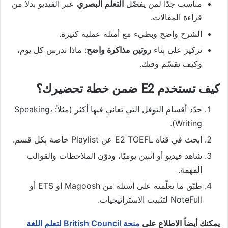
مناسب جدًا لمن يفضّل
التعلّم البصري
عبر الفيديو بدلًا من
قراءة المقالات.
الشرح واضح وبطيء مع أمثلة عملية كثيرة.
تركيز على بناء
روتين مذاكرة واضح
: ماذا تدرس كل يوم،
وكيف تقسّم وقتك.
كيف تستخدم E2 ضمن خطة تحضيرك؟
حدّد أقسام التوفل التي تعاني فيها أكثر (مثلاً: Speaking،
Writing).
ابحث في قناة E2 TOEFL عن Playlist خاصة بكل قسم.
شاهد فيديو أو اثنين يوميًا، ودوّن الملاحظات والقوالب
المهمة.
طبّق ما تعلّمته على أسئلة من Magoosh أو ETS أو
NoteFull لتثبيت الاستراتيجيات.
يمكنك أيضاً الاطلاع على
منحة British Council لتعلم اللغة