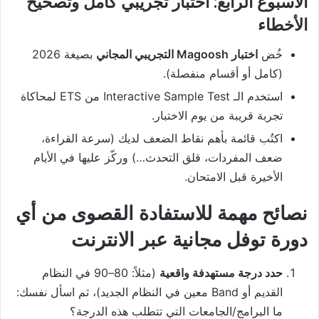
الأسبوع الرابع: اختبار تجريبي كامل وتصحيح
الأخطاء
خُض
اختبار Magoosh التجريبي المجاني
بصيغة 2026
(كامل أو أقسام منفصلة).
استخدم الـ Interactive Sample Test من ETS لمحاكاة
تجربة قريبة من يوم الاختبار.
اكتُب قائمة بأهم نقاط الضعف لديك (سرعة القراءة،
ضعف المفردات، قلق التحدث…) وركّز عليها في الأيام
الأخيرة قبل الامتحان.
نصائح مهمة للاستفادة القصوى من أي
دورة توفل مجانية عبر الانترنت
حدد درجة مستهدفة واقعية
(مثلاً: 80–90 في النظام
القديم أو Band معين في النظام الجديد)، ثم اسأل نفسك:
ما البرامج/الجامعات التي تتطلب هذه الدرجة؟