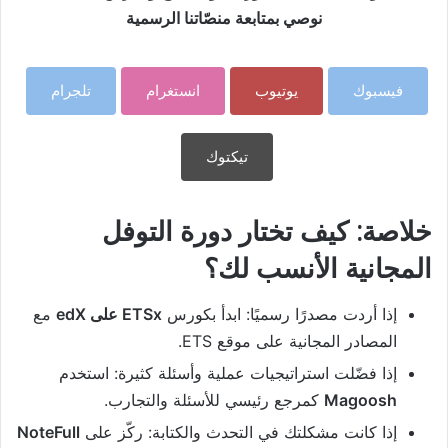
نوصي بمتابعة منصّاتنا الرسمية
فيسبوك
يوتيوب
انستغرام
تلجرام
تيكتوك
خلاصة: كيف تختار دورة التوفل
المجانية الأنسب لك؟
إذا أردت مصدرًا رسميًا: ابدأ بكورس
ETSx على edX
مع
المصادر المجانية على موقع ETS.
إذا فضّلت استراتيجيات عملية وأسئلة كثيرة: استخدم
Magoosh
كمرجع رئيسي للأسئلة والتجارب.
إذا كانت مشكلتك في التحدث والكتابة: ركّز على
NoteFull