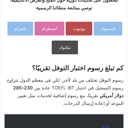
للحصول على تحديثات دورية حول المنح والفرص الأكاديمية،
نوصي بمتابعة منصّاتنا الرسمية
فيسبوك
يوتيوب
انستغرام
تلجرام
تيكتوك
كم تبلغ رسوم اختبار التوفل تقريبًا؟
رسوم التوفل تختلف من بلد لآخر، لكن في معظم الدول تتراوح
رسوم التسجيل في اختبار TOEFL iBT عادة بين
230–285
دولار أمريكي
تقريبًا، مع رسوم إضافية لخدمات مثل تغيير
الموعد أو إعادة إرسال الدرجات.