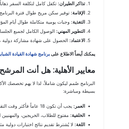
تذاكر الطيران:
تكفل كامل لتكلفة السفر ذهاباً و
الإقامة:
توفير سكن مريح طوال فترة البرنامج (1-5 سبتمبر 2026
التغذية:
وجبات يومية متكاملة طوال أيام المؤت
التطوير المهني:
الوصول الكامل لجميع الجلسات،
الاعتماد:
الحصول على شهادة مشاركة دولية معت
يمكنك أيضاً الاطلاع على
برنامج شهادة القيادة الشبا
معايير الأهلية: هل أنت المرشح
البرنامج صُمم ليكون شاملاً، لذا لا يهم تخصصك الأك
بسيطة ومباشرة:
العمر:
يجب أن تكون 18 عاماً فأكثر وقت التقديم.
الخلفية:
مفتوح للطلاب، الخريجين، والمهنيين 
اللغة: