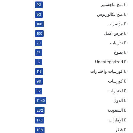
منح ماجستير
93
منح بكالوريوس
93
مؤتمرات
108
فرص عمل
100
تدريبات
79
تطوع
17
Uncategorized
5
كورسات واختبارات
113
كورسات
99
اختبارات
12
الدول
1٬140
السعودية
232
الإمارات
173
قطر
108