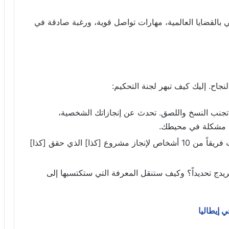
 بالقضايا العالمية، مهارات تواصل قوية، ورغبة صادقة في
نجاح. إليك كيف تبهر لجنة التحكيم:
تجنب النسخ واللصق. تحدث عن إنجازاتك الشخصية،
ل مشكلة في محيطك.
لا تقل “أنا قائد”، بل قل “قُدت فريقاً من 10 أشخاص لإنجاز مشروع [كذا] الذي حقق [كذا]
حضور YLC في كامبريدج تحديداً؟ وكيف ستنقل المعرفة التي ستكتسبها إلى
ي إيطاليا