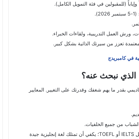
إياباً (للمقبولين في فئة التمويل الكامل).
).
مر.
 ورش العمل التدريبية، ولقاءات الخبراء.
مدة تعزز من سيرتك الذاتية بشكل كبير.
بية في كامبريدج
 الذي نبحث عنه؟
اديمي بقدر ما يهم شغفك وقدرتك على التغيير. المعايير
الشباب من جميع الخلفيات.
لا يُشترط تقديم نتائج اختبارات دولية مثل IELTS أو TOEFL؛ يكفي أن تمتلك لغة إنجليزية جيدة