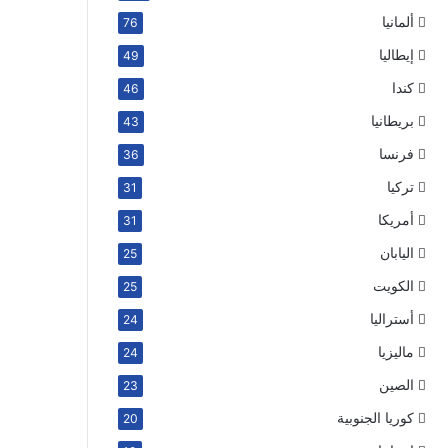
ألمانيا
76
إيطاليا
49
كندا
46
بريطانيا
43
فرنسا
36
تركيا
31
أمريكا
31
اليابان
25
الكويت
25
أستراليا
24
ماليزيا
24
الصين
23
كوريا الجنوبية
20