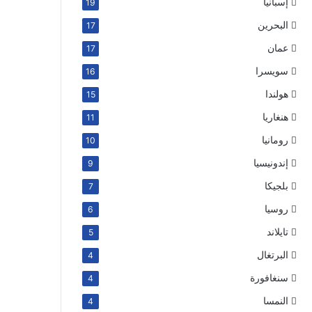
إسبانيا
19
البحرين
17
عمان
17
سويسرا
16
هولندا
15
هنغاريا
11
رومانيا
10
إندونيسيا
9
بلجيكا
7
روسيا
6
تايلاند
5
البرتغال
4
سنغافورة
4
النمسا
4