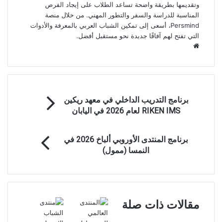
وتقديمها بطريقة واضحة تساعد الطلاب على إيجاد الفرص
المناسبة للدراسة والسفر والتطور المهني. من خلال منصة
Persmind، أسعى إلى تمكين الشباب العربي بالمعرفة والأدوات
التي تفتح لهم آفاقًا جديدة نحو مستقبل أفضل.
موقع
الويب
برنامج
برنامج التدريب الداخلي في معهد ريكين
التدريب
RIKEN IMS لعام 2026 في اليابان
الداخلي
في
برنامج
معهد
برنامج المنتدى الأوروبي ألباخ 2026 في
المنتدى
ريكين
النمسا (ممول)
الأوروبي
RIKEN
ألباخ
IMS
2026
لعام
في
2026
النمسا
في
مقالات ذات صلة
(ممول)
اليابان