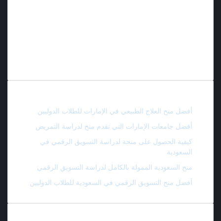
في مجال الدعم الأكاديمي والمهني للطلاب الطموحين الراغبين في
الدراسة في أفضل الجامعات حول العالم.
نحن نؤمن بأن لكل طالب فرصة للوصول إلى التعليم العالمي، ولذلك
نكرّس جهودنا يوميًا في البحث المستمر عن المنح الدراسية والفرص
التعليمية المجانية، سواء كانت ممولة بالكامل أو جزئيًا.
أحدث المقالات
أفضل منح العلاج الطبيعي في الإمارات للطلاب الدوليين
أفضل جامعات الإمارات التي تقدم منح لدراسة التمريض
كيفية الحصول على منحة لدراسة التسويق الرقمي في
السعودية
منح السعودية الممولة بالكامل لدراسة التسويق الرقمي
أفضل منح التسويق الرقمي في السعودية للطلاب الدوليين