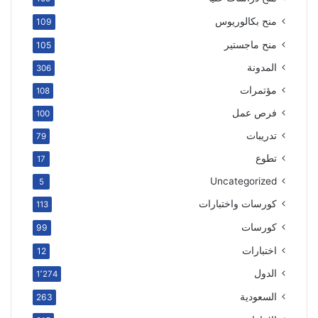
منح بكالوريوس
109
منح ماجستير
105
المدونة
306
مؤتمرات
108
فرص عمل
100
تدريبات
79
تطوع
17
Uncategorized
5
كورسات واختبارات
113
كورسات
99
اختبارات
12
الدول
1٬274
السعودية
263