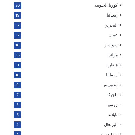
كوريا الجنوبية
20
إسبانيا
19
البحرين
17
عمان
17
سويسرا
16
هولندا
15
هنغاريا
11
رومانيا
10
إندونيسيا
9
بلجيكا
7
روسيا
6
تايلاند
5
البرتغال
4
سنغافورة
4