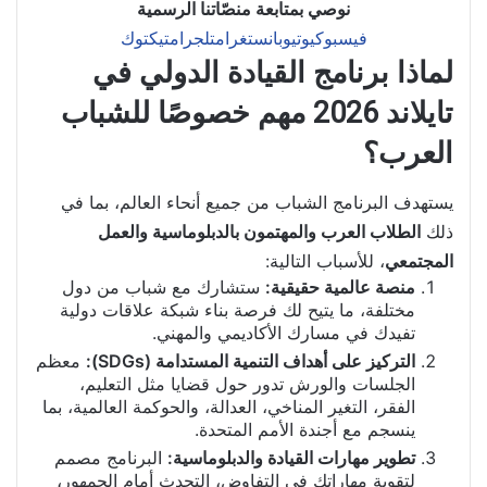
نوصي بمتابعة منصّاتنا الرسمية
فيسبوك
يوتيوب
انستغرام
تلجرام
تيكتوك
لماذا برنامج القيادة الدولي في
تايلاند 2026 مهم خصوصًا للشباب
العرب؟
يستهدف البرنامج الشباب من جميع أنحاء العالم، بما في
ذلك
الطلاب العرب والمهتمون بالدبلوماسية والعمل
المجتمعي
، للأسباب التالية:
منصة عالمية حقيقية:
ستشارك مع شباب من دول
مختلفة، ما يتيح لك فرصة بناء شبكة علاقات دولية
تفيدك في مسارك الأكاديمي والمهني.
التركيز على أهداف التنمية المستدامة (SDGs):
معظم
الجلسات والورش تدور حول قضايا مثل التعليم،
الفقر، التغير المناخي، العدالة، والحوكمة العالمية، بما
ينسجم مع أجندة الأمم المتحدة.
تطوير مهارات القيادة والدبلوماسية:
البرنامج مصمم
لتقوية مهاراتك في التفاوض، التحدث أمام الجمهور،