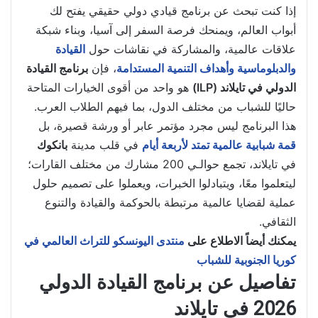
إذا كنت تبحث عن برنامج قيادي دولي حقيقي يفتح لك
أبواب العالم، ويمنحك فرصة السفر إلى آسيا، وبناء شبكة
علاقات عالمية، والمشاركة في نقاشات حول
القيادة
والدبلوماسية وأهداف التنمية المستدامة
، فإن
برنامج القيادة
الدولي في تايلاند (ILP)
هو واحد من أقوى الخيارات المتاحة
حاليًا للشباب من مختلف الدول، بما فيهم الطلاب العرب.
هذا البرنامج ليس مجرد مؤتمر عابر أو ورشة قصيرة، بل
قمة شبابية عالمية تمتد لأربعة أيام
في قلب مدينة
بانكوك
في تايلاند، تجمع حوالـي 200 مشارك من مختلف القارات؛
ليتعلموا معًا، ويتبادلوا الخبرات، ويعملوا على تصميم حلول
عملية لقضايا عالمية مرتبطة بالحوكمة والقيادة والتنوع
الثقافي.
يمكنك أيضاً الاطلاع على
منتدى اليونسكو للتراث العالمي في
كوريا الجنوبية للشباب
تفاصيل عن برنامج القيادة الدولي
2026 في تايلاند