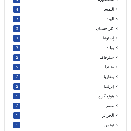
النمسا
4
الهند
3
كازاخستان
3
إستونيا
3
بولندا
3
سلوفاكيا
2
فنلندا
2
بلغاريا
2
إيرلندا
2
هونغ كونغ
2
مصر
2
الجزائر
1
تونس
1