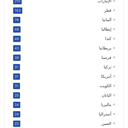
الإمارات
215
قطر
163
ألمانيا
76
إيطاليا
49
كندا
46
بريطانيا
43
فرنسا
36
تركيا
31
أمريكا
31
الكويت
31
اليابان
25
ماليزيا
24
أستراليا
24
الصين
23