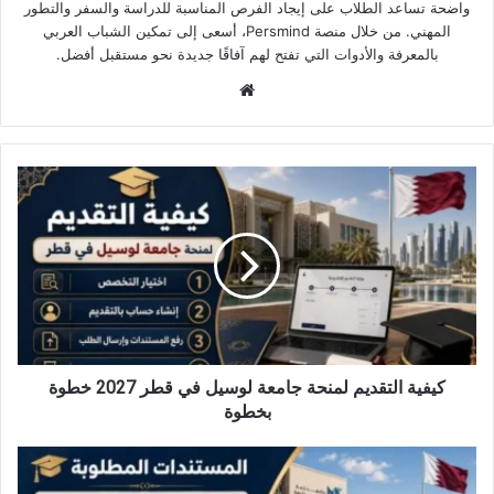
واضحة تساعد الطلاب على إيجاد الفرص المناسبة للدراسة والسفر والتطور
المهني. من خلال منصة Persmind، أسعى إلى تمكين الشباب العربي
بالمعرفة والأدوات التي تفتح لهم آفاقًا جديدة نحو مستقبل أفضل.
موقع
الويب
كيفية
التقديم
لمنحة
جامعة
لوسيل
في
قطر
2027
خطوة
بخطوة
كيفية التقديم لمنحة جامعة لوسيل في قطر 2027 خطوة
بخطوة
المستندات
المطلوبة