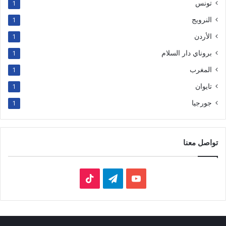
تونس
1
النرويج
1
الأردن
1
بروناي دار السلام
1
المغرب
1
تايوان
1
جورجيا
1
تواصل معنا
‫YouTube
تيلقرام
‫TikTok