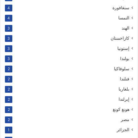
سنغافورة
4
النمسا
4
الهند
3
كازاخستان
3
إستونيا
3
بولندا
3
سلوفاكيا
2
فنلندا
2
بلغاريا
2
إيرلندا
2
هونغ كونغ
2
مصر
2
الجزائر
1