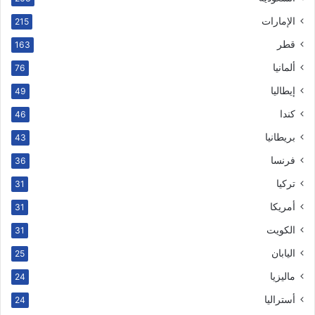
الإمارات
215
قطر
163
ألمانيا
76
إيطاليا
49
كندا
46
بريطانيا
43
فرنسا
36
تركيا
31
أمريكا
31
الكويت
31
اليابان
25
ماليزيا
24
أستراليا
24