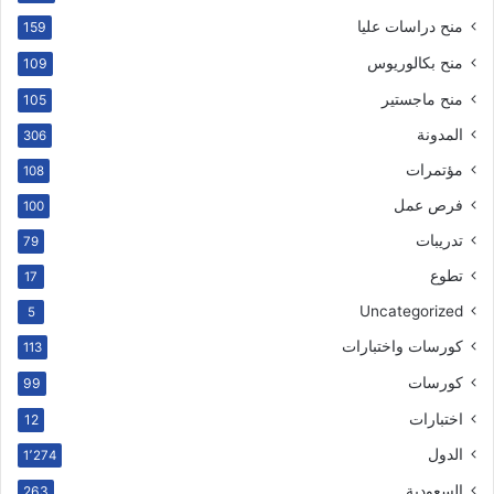
منح دراسات عليا
159
منح بكالوريوس
109
منح ماجستير
105
المدونة
306
مؤتمرات
108
فرص عمل
100
تدريبات
79
تطوع
17
Uncategorized
5
كورسات واختبارات
113
كورسات
99
اختبارات
12
الدول
1٬274
السعودية
263