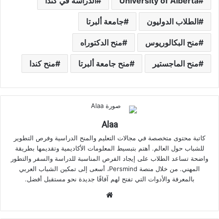
University of Alberta
الدراسة في كندا
الطلاب الدوليون
جامعة ألبرتا
منح البكالوريوس
منح الدكتوراه
منح الماجستير
منح جامعة ألبرتا
منح كندا
Alaa
كاتبة محتوى متخصصة في مجالات التعليم والمنح الدراسية وفرص التطوير
للشباب حول العالم. أهتم بتبسيط المعلومات الأكاديمية وتقديمها بطريقة
واضحة تساعد الطلاب على إيجاد الفرص المناسبة للدراسة والسفر والتطور
المهني. من خلال منصة Persmind، أسعى إلى تمكين الشباب العربي
بالمعرفة والأدوات التي تفتح لهم آفاقًا جديدة نحو مستقبل أفضل.
موقع
الويب