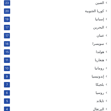
الصين
23
كوريا الجنوبية
20
إسبانيا
19
البحرين
17
عمان
17
سويسرا
16
هولندا
15
هنغاريا
11
رومانيا
10
إندونيسيا
9
بلجيكا
7
روسيا
6
تايلاند
5
البرتغال
4