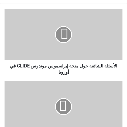
الأسئلة
الشائعة
حول
منحة
إيراسموس
موندوس
CLIDE
في
أوروبا
الأسئلة الشائعة حول منحة إيراسموس موندوس CLIDE في
أوروبا
منحة
الحكومة
الصينية
CSC
|
فرصة
ممولة
للدراسة