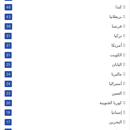
كندا
46
بريطانيا
43
فرنسا
36
تركيا
31
أمريكا
31
الكويت
31
اليابان
25
ماليزيا
24
أستراليا
24
الصين
23
كوريا الجنوبية
20
إسبانيا
19
البحرين
17