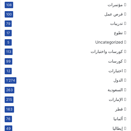
مؤتمرات
108
فرص عمل
100
تدريبات
79
تطوع
17
Uncategorized
5
كورسات واختبارات
113
كورسات
99
اختبارات
12
الدول
1٬274
السعودية
263
الإمارات
215
قطر
163
ألمانيا
76
إيطاليا
49