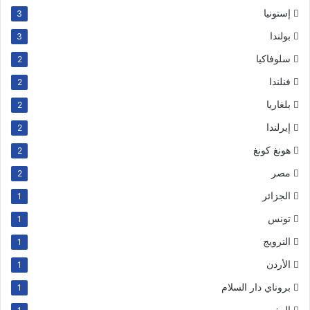
إستونيا
3
بولندا
3
سلوفاكيا
2
فنلندا
2
بلغاريا
2
إيرلندا
2
هونغ كونغ
2
مصر
2
الجزائر
1
تونس
1
النرويج
1
الأردن
1
بروناي دار السلام
1
المغرب