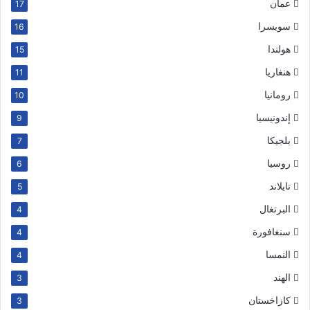
عمان
17
سويسرا
16
هولندا
15
هنغاريا
11
رومانيا
10
إندونيسيا
9
بلجيكا
7
روسيا
6
تايلاند
5
البرتغال
4
سنغافورة
4
النمسا
4
الهند
3
كازاخستان
3