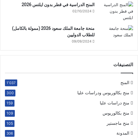
المنح الدراسية في قطر بدون ايلتس 2026
02/10/2024
منحة جامعة الملك سعود 2026 (ممولة بالكامل)
للطلاب الدوليين
09/09/2024
التصنيفات
المنح
1٬037
منح بكالوريوس ودراسات عليا
300
منح دراسات عليا
159
منح بكالوريوس
109
منح ماجستير
105
المدونة
306