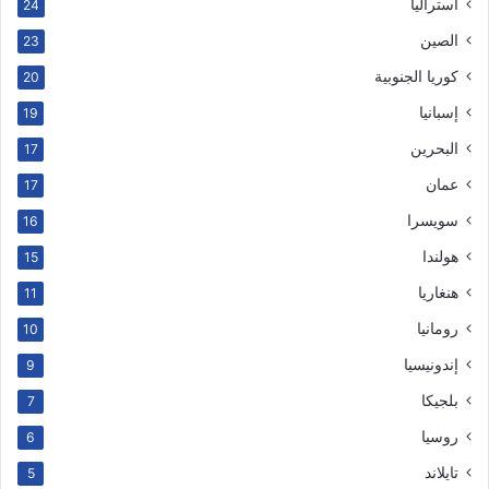
أستراليا
24
الصين
23
كوريا الجنوبية
20
إسبانيا
19
البحرين
17
عمان
17
سويسرا
16
هولندا
15
هنغاريا
11
رومانيا
10
إندونيسيا
9
بلجيكا
7
روسيا
6
تايلاند
5