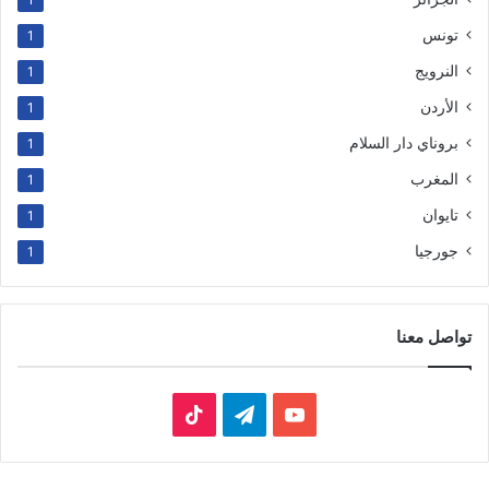
تونس
1
النرويج
1
الأردن
1
بروناي دار السلام
1
المغرب
1
تايوان
1
جورجيا
1
تواصل معنا
‫YouTube
تيلقرام
‫TikTok