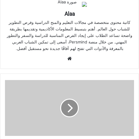
Alaa
كاتبة محتوى متخصصة في مجالات التعليم والمنح الدراسية وفرص التطوير
للشباب حول العالم. أهتم بتبسيط المعلومات الأكاديمية وتقديمها بطريقة
واضحة تساعد الطلاب على إيجاد الفرص المناسبة للدراسة والسفر والتطور
المهني. من خلال منصة Persmind، أسعى إلى تمكين الشباب العربي
بالمعرفة والأدوات التي تفتح لهم آفاقًا جديدة نحو مستقبل أفضل.
موقع
الويب
الأسئلة
الشائعة
حول
منحة
MEXT
اليابانية
للطلاب
الدوليين