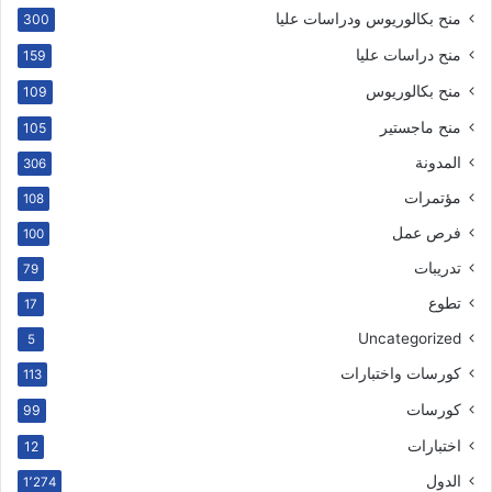
منح بكالوريوس ودراسات عليا
300
منح دراسات عليا
159
منح بكالوريوس
109
منح ماجستير
105
المدونة
306
مؤتمرات
108
فرص عمل
100
تدريبات
79
تطوع
17
Uncategorized
5
كورسات واختبارات
113
كورسات
99
اختبارات
12
الدول
1٬274