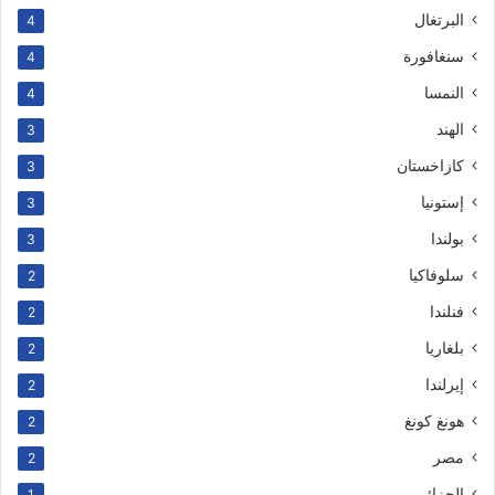
البرتغال
4
سنغافورة
4
النمسا
4
الهند
3
كازاخستان
3
إستونيا
3
بولندا
3
سلوفاكيا
2
فنلندا
2
بلغاريا
2
إيرلندا
2
هونغ كونغ
2
مصر
2
الجزائر
1