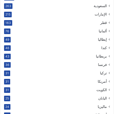
السعودية
263
الإمارات
215
قطر
163
ألمانيا
76
إيطاليا
49
كندا
46
بريطانيا
43
فرنسا
36
تركيا
31
أمريكا
31
الكويت
31
اليابان
25
ماليزيا
24