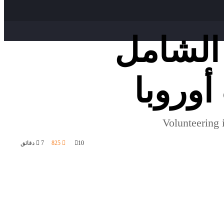
 2026: دليلك الشامل
أوروبا
Volunteering 
10
825
7 دقائق