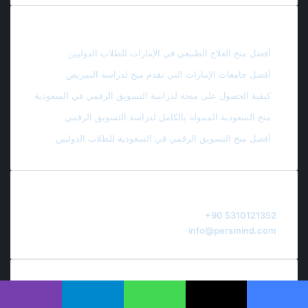
أحدث المقالات
أفضل منح العلاج الطبيعي في الإمارات للطلاب الدوليين
أفضل جامعات الإمارات التي تقدم منح لدراسة التمريض
كيفية الحصول على منحة لدراسة التسويق الرقمي في السعودية
منح السعودية الممولة بالكامل لدراسة التسويق الرقمي
أفضل منح التسويق الرقمي في السعودية للطلاب الدوليين
اتصل بنا
Mobile:
+90 5310121352
E-mail:
info@persmind.com
اشترك في البريد الالكتروني لتصلك
يسبوك
‫X
واتساب
تيلقرام
ڤايبر