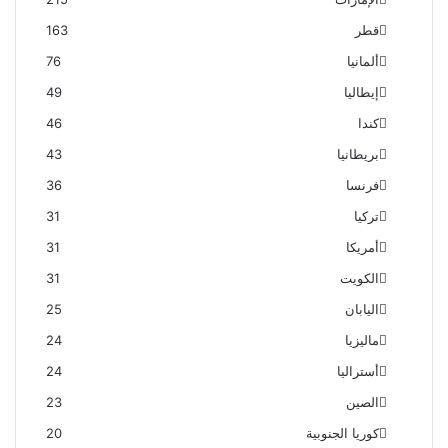
قطر
163
ألمانيا
76
إيطاليا
49
كندا
46
بريطانيا
43
فرنسا
36
تركيا
31
أمريكا
31
الكويت
31
اليابان
25
ماليزيا
24
أستراليا
24
الصين
23
كوريا الجنوبية
20