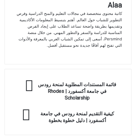
Alaa
كاتبة محتوى متخصصة في مجالات التعليم والمنح الدراسية وفرص
التطوير للشباب حول العالم. أهتم بتبسيط المعلومات الأكاديمية
وتقديمها بطريقة واضحة تساعد الطلاب على إيجاد الفرص
المناسبة للدراسة والسفر والتطور المهني. من خلال منصة
Persmind، أسعى إلى تمكين الشباب العربي بالمعرفة والأدوات
التي تفتح لهم آفاقًا جديدة نحو مستقبل أفضل.
موقع
الويب
قائمة
قائمة المستندات المطلوبة لمنحة رودس
المستندات
في جامعة أكسفورد | Rhodes
المطلوبة
Scholarship
لمنحة
رودس
كيفية
في
كيفية التقديم لمنحة رودس في جامعة
التقديم
جامعة
أكسفورد | دليل خطوة بخطوة
لمنحة
أكسفورد
رودس
|
في