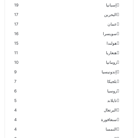
إسبانيا
19
البحرين
17
عمان
17
سويسرا
16
هولندا
15
هنغاريا
11
رومانيا
10
إندونيسيا
9
بلجيكا
7
روسيا
6
تايلاند
5
البرتغال
4
سنغافورة
4
النمسا
4