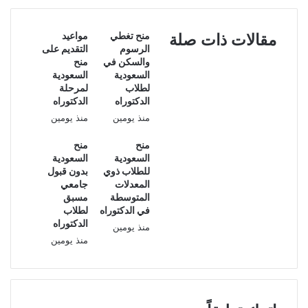
Rhodes
جامعة
Scholarship
أكسفورد
منح تغطي
مواعيد
مقالات ذات صلة
|
الرسوم
التقديم على
دليل
والسكن في
منح
خطوة
السعودية
السعودية
بخطوة
لطلاب
لمرحلة
الدكتوراه
الدكتوراه
منذ يومين
منذ يومين
منح
منح
السعودية
السعودية
للطلاب ذوي
بدون قبول
المعدلات
جامعي
المتوسطة
مسبق
في الدكتوراه
لطلاب
الدكتوراه
منذ يومين
منذ يومين