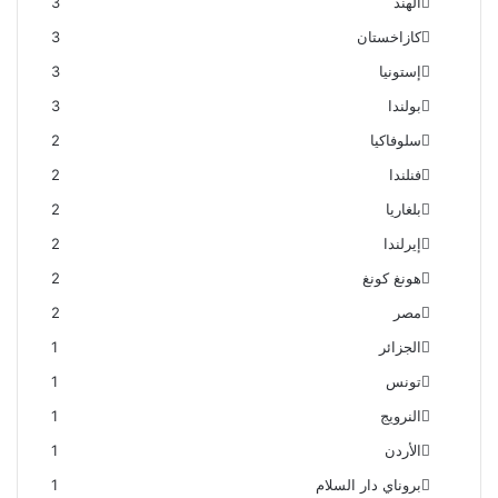
الهند
3
كازاخستان
3
إستونيا
3
بولندا
3
سلوفاكيا
2
فنلندا
2
بلغاريا
2
إيرلندا
2
هونغ كونغ
2
مصر
2
الجزائر
1
تونس
1
النرويج
1
الأردن
1
بروناي دار السلام
1