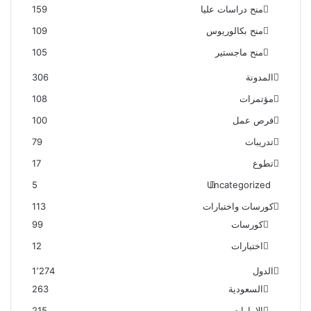
منح دراسات عليا
159
منح بكالوريوس
109
منح ماجستير
105
المدونة
306
مؤتمرات
108
فرص عمل
100
تدريبات
79
تطوع
17
5
Uncategorized
كورسات واختبارات
113
كورسات
99
اختبارات
12
الدول
1٬274
السعودية
263
الإمارات
215