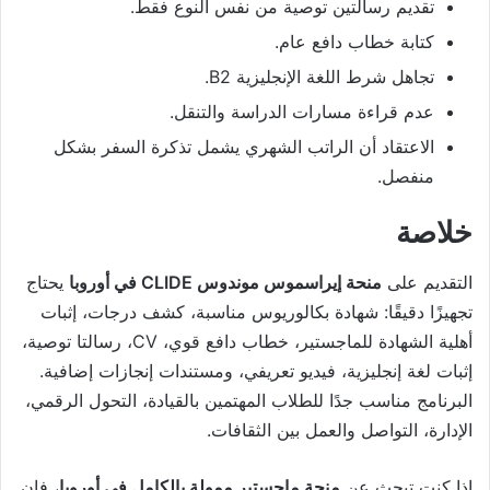
تقديم رسالتين توصية من نفس النوع فقط.
كتابة خطاب دافع عام.
تجاهل شرط اللغة الإنجليزية B2.
عدم قراءة مسارات الدراسة والتنقل.
الاعتقاد أن الراتب الشهري يشمل تذكرة السفر بشكل
منفصل.
خلاصة
التقديم على
منحة إيراسموس موندوس CLIDE في أوروبا
يحتاج
تجهيزًا دقيقًا: شهادة بكالوريوس مناسبة، كشف درجات، إثبات
أهلية الشهادة للماجستير، خطاب دافع قوي، CV، رسالتا توصية،
إثبات لغة إنجليزية، فيديو تعريفي، ومستندات إنجازات إضافية.
البرنامج مناسب جدًا للطلاب المهتمين بالقيادة، التحول الرقمي،
الإدارة، التواصل والعمل بين الثقافات.
إذا كنت تبحث عن
منحة ماجستير ممولة بالكامل في أوروبا
، فإن