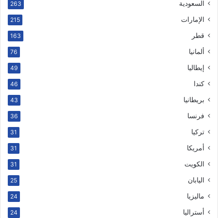
السعودية
263
الإمارات
215
قطر
163
ألمانيا
76
إيطاليا
49
كندا
46
بريطانيا
43
فرنسا
36
تركيا
31
أمريكا
31
الكويت
31
اليابان
25
ماليزيا
24
أستراليا
24