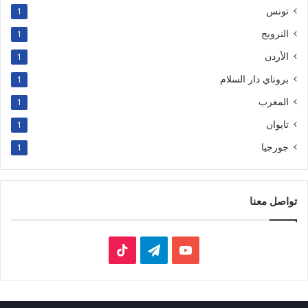
تونس
1
النرويج
1
الأردن
1
بروناي دار السلام
1
المغرب
1
تايوان
1
جورجيا
1
تواصل معنا
‫YouTube
تيلقرام
‫TikTok