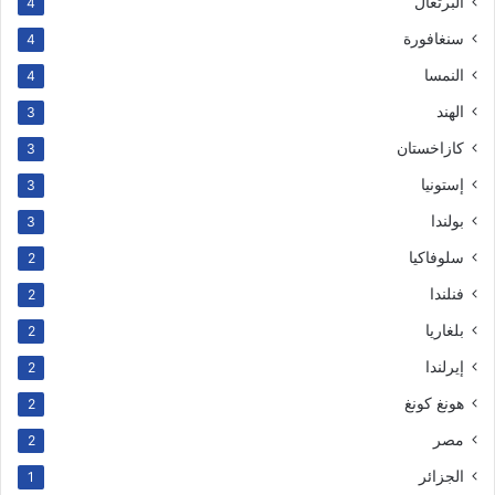
البرتغال
4
سنغافورة
4
النمسا
4
الهند
3
كازاخستان
3
إستونيا
3
بولندا
3
سلوفاكيا
2
فنلندا
2
بلغاريا
2
إيرلندا
2
هونغ كونغ
2
مصر
2
الجزائر
1