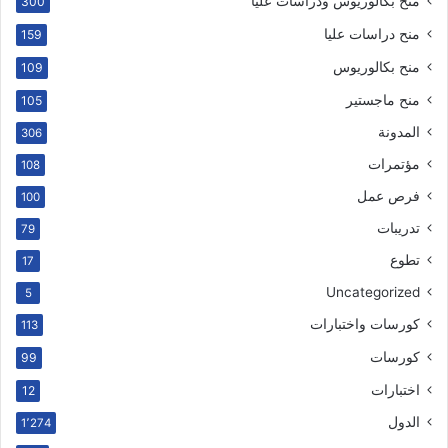
منح بكالوريوس ودراسات عليا
300
منح دراسات عليا
159
منح بكالوريوس
109
منح ماجستير
105
المدونة
306
مؤتمرات
108
فرص عمل
100
تدريبات
79
تطوع
17
Uncategorized
5
كورسات واختبارات
113
كورسات
99
اختبارات
12
الدول
1٬274