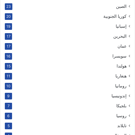
الصين
23
كوريا الجنوبية
20
إسبانيا
19
البحرين
17
عمان
17
سويسرا
16
هولندا
15
هنغاريا
11
رومانيا
10
إندونيسيا
9
بلجيكا
7
روسيا
6
تايلاند
5