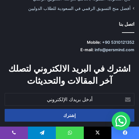
أفضل منح التسويق الرقمي في السعودية للطلاب الدوليين
اتصل بنا
Mobile:
+90 5310121352
E-mail:
info@persmind.com
اشترك في البريد الالكتروني لتصلك
آخر المقالات والتحديثات
أدخل
بريدك
الإلكتروني
‫YouTube
تيلقرام
‫TikTok
يسبوك
‫X
واتساب
تيلقرام
ڤايبر