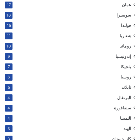
عمان
17
سويسرا
16
هولندا
15
هنغاريا
11
رومانيا
10
إندونيسيا
9
بلجيكا
7
روسيا
6
تايلاند
5
البرتغال
4
سنغافورة
4
النمسا
4
الهند
3
كازاخستان
3