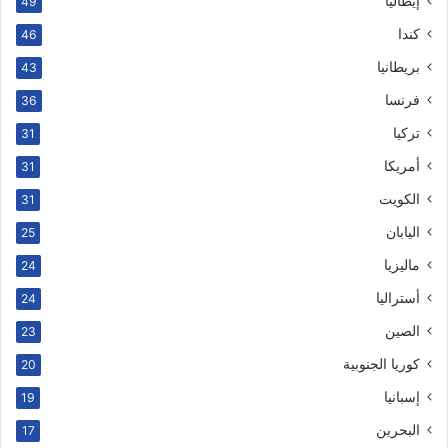
إيطاليا
49
كندا
46
بريطانيا
43
فرنسا
36
تركيا
31
أمريكا
31
الكويت
31
اليابان
25
ماليزيا
24
أستراليا
24
الصين
23
كوريا الجنوبية
20
إسبانيا
19
البحرين
17