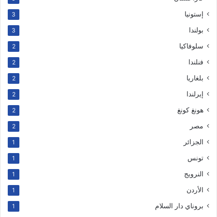
إستونيا
3
بولندا
3
سلوفاكيا
2
فنلندا
2
بلغاريا
2
إيرلندا
2
هونغ كونغ
2
مصر
2
الجزائر
1
تونس
1
النرويج
1
الأردن
1
بروناي دار السلام
1