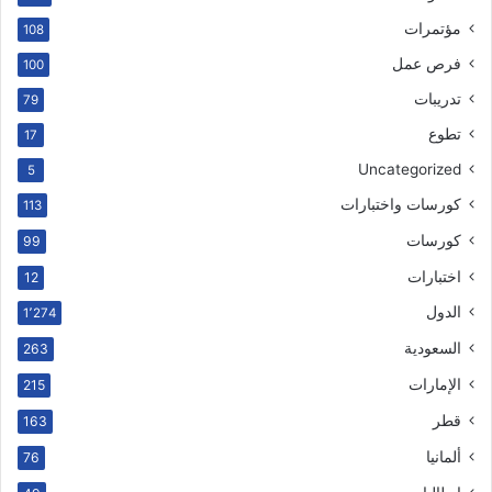
مؤتمرات
108
فرص عمل
100
تدريبات
79
تطوع
17
Uncategorized
5
كورسات واختبارات
113
كورسات
99
اختبارات
12
الدول
1٬274
السعودية
263
الإمارات
215
قطر
163
ألمانيا
76