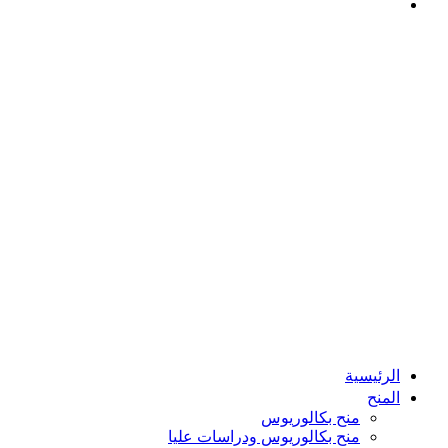
بحث
عن
الرئيسية
المنح
منح بكالوريوس
منح بكالوريوس ودراسات عليا