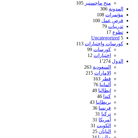
منح ماجستير
105
المدونة
306
مؤتمرات
108
فرص عمل
100
تدريبات
79
تطوع
17
Uncategorized
5
كورسات واختبارات
113
كورسات
99
اختبارات
12
الدول
1٬274
السعودية
263
الإمارات
215
قطر
163
ألمانيا
76
إيطاليا
49
كندا
46
بريطانيا
43
فرنسا
36
تركيا
31
أمريكا
31
الكويت
31
اليابان
25
ماليزيا
24