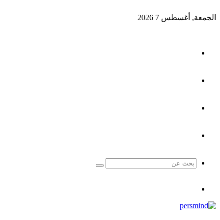
الجمعة, أغسطس 7 2026
‫YouTube
تيلقرام
‫TikTok
مقال
عشوائي
بحث
عن
القائمة