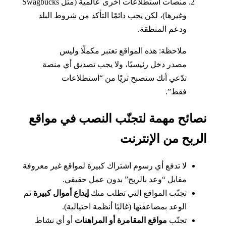
منصات استطلاعات أخرى عالمية (مثل Swagbucks
وغيرها)، لكن يجب دائمًا التأكد من شروط البلد
ودعم المنطقة.
ملاحظة: هذه المواقع تعتبر مكملًا وليس
مصدر دخل رئيسيًا، ولا يجب تصديق أي منصة
تدّعي أنك ستصبح ثريًا من “استطلاعات
فقط”.
ائح مهمة لتجنّب النصب في مواقع
ربح من الإنترنت
لا تدفع أي رسوم اشتراك كبيرة لمواقع غير معروفة
مقابل “وعد بالربح” بدون عمل حقيقي.
تجنّب المواقع التي تطلب منك
إيداع أموال كبيرة
ثم
الوعد بمضاعفتها (غالبًا أنظمة احتيالية).
تجنّب
مواقع المقامرة أو المراهنات
أو أي نشاط