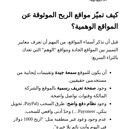
ف تميّز مواقع الربح الموثوقة عن
مواقع الوهمية؟
 أن نذكر أسماء المواقع، من المهم أن تعرف معايير
مييز بين المواقع الجادة ومواقع “الوهم” التي تعدك
ثراء السريع:
أن يكون للموقع
سمعة جيدة
وتقييمات إيجابية من
مستخدمين حقيقيين.
وجود
صفحة تعريف رسمية
بالموقع والشركة
المالكة وقنوات تواصل واضحة.
وجود
نظام دفع واضح
: طرق السحب (PayPal، تحويل
بنكي، Payoneer…) وحدّ أدنى واقعي للسحب.
عدم وجود وعود غير منطقية مثل: “اربح 1000 دولار
في اليوم وأنت نائم بلا خبرة”.