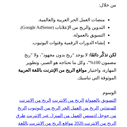
خلال:
منصات العمل الحر العربية والعالمية.
التدوين والربح من الإعلانات (Google AdSense).
التسويق بالعمولة.
إنشاء الدورات الرقمية وقنوات اليوتيوب.
 تذكّر دائمًا:
لا يوجد “ربح بدون مجهود”، ولا “ربح
مضمون 100%”، وكل ما تحتاجه هو الصبر، وتطوير
هارة، واختيار
مواقع الربح من الإنترنت باللغة العربية
وثوقة التي تناسبك.
وسوم
سويق بالعمولة
الربح من الانترنت
الربح من الانترنت
بتدئين
الربح من العمل الحر
الربح من اليوتيوب
الربح
 جوجل ادسنس
العمل من المنزل عبر الانترنت
طرق
ح من الانترنت 2026
مواقع الربح من الإنترنت باللغة