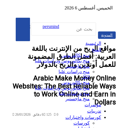
الخميس, أغسطس 6 2026
ث
القائمة
ن
المدونة
تيلقرام
مقال
‫YouTube
‫TikTok
بحث
الرئيسية
اقع الربح من الإنترنت باللغة
عن
المنح
عشوائي
لعربية: أفضل الطرق المضمونة
منح بكالوريوس
منح بكالوريوس ودراسات عليا
عمل أونلاين والربح بالدولار
منح ماجستير
منح دراسات عليا
Arabic Make Money Onlin
الكل
منح بكالوريوس
Websites: The Best Reliable Way
منح بكالوريوس ودراسات عليا
to Work Online and Earn i
منح دراسات عليا
منح ماجستير
Dolla
مؤتمرات
تدريبات
0
125
6 دقائق
26/01/2026
كورسات واختبارات
كورسات