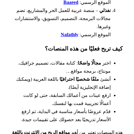
الموقع الرسمي:
Baaeed
نفذلي
– منصة عربية للعمل الحر والمشاريع، تضم
مجالات البرمجة، التصميم، التسويق، والاستشارات
وغيرها.
الموقع الرسمي:
Nafathly
ف تربح فعليًا من هذه المنصات؟
اختر
مجالًا واضحًا
: كتابة مقالات، تصميم جرافيك،
مونتاج، برمجة مواقع…
أنشئ
ملفًا شخصيًا احترافيًا
باللغة العربية (ويمكنك
إضافة الإنجليزية أيضًا).
ارفع عينات من أعمالك السابقة، حتى لو كانت
أعمالًا تجريبية قمت بها لنفسك.
قدّم عروضًا بأسعار مناسبة في البداية، ثم ارفع
الأسعار تدريجيًا بعد حصولك على تقييمات جيدة.
 المنصات تعتبر من أهم
مواقع الربح من الإنترنت باللغة