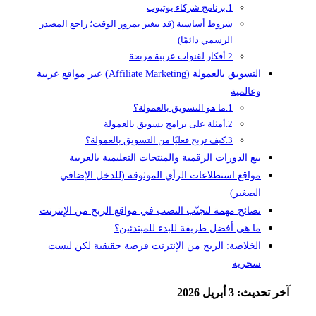
1.برنامج شركاء يوتيوب
شروط أساسية (قد تتغير بمرور الوقت؛ راجع المصدر
الرسمي دائمًا)
2.أفكار لقنوات عربية مربحة
التسويق بالعمولة (Affiliate Marketing) عبر مواقع عربية
وعالمية
1.ما هو التسويق بالعمولة؟
2.أمثلة على برامج تسويق بالعمولة
3.كيف تربح فعليًا من التسويق بالعمولة؟
بيع الدورات الرقمية والمنتجات التعليمية بالعربية
مواقع استطلاعات الرأي الموثوقة (للدخل الإضافي
الصغير)
نصائح مهمة لتجنّب النصب في مواقع الربح من الإنترنت
ما هي أفضل طريقة للبدء للمبتدئين؟
الخلاصة: الربح من الإنترنت فرصة حقيقية لكن ليست
سحرية
حديث: 3 أبريل 2026