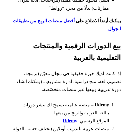
أنشئ محتوىًا حقيقيًا مفيدًا (مراجعات، أدلة شراء،
مقارنات) بدلًا من مجرد “روابط”.
نك أيضاً الاطلاع على
أفضل منصات الربح من تطبيقات
وال
ع الدورات الرقمية والمنتجات
تعليمية بالعربية
 كانت لديك خبرة حقيقية في مجال معيّن (برمجة،
يم، لغة، منح دراسية، إدارة مشاريع…) يمكنك إنشاء
ة تدريبية وبيعها عبر منصات متخصّصة:
Udemy
– منصة عالمية تسمح لك بنشر دورات
باللغة العربية والربح من بيعها.
الموقع الرسمي:
Udemy
منصات عربية للتدريب أونلاين (تختلف حسب الدولة