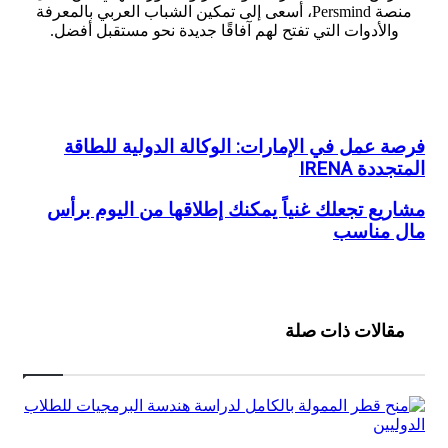
منصة Persmind، أسعى إلى تمكين الشباب العربي بالمعرفة
الأدوات التي تفتح لهم آفاقًا جديدة نحو مستقبل أفضل.
موقع
الويب
 عمل في الإمارات: الوكالة الدولية للطاقة
دة IRENA
رات:
يع
يع تجعلك غنياً يمكنك إطلاقها من اليوم برأس
ة
ك
مناسب
ة
ة
ك
ددة
ها
I
الات ذات صلة
ب