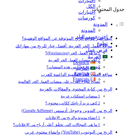
اختبارات
الكل
ل المحتويات
اختبارات
كورسات
المدونة
المدونة
اختر حسب البلد
كيف تميّز مواقع الربح الموثوقة عن المواقع الوهمية؟
تطوع
مواقع العمل الحر العربية: أفضل خيار للربح من مهاراتك
فرص عمل
1.ما هو العمل الحر (Freelancing)؟
العربية
2.أهم منصات العمل الحر العربية
Deutsch
كيف تربح فعليًا من هذه المنصات؟
العربية
English
مواقع العمل الحر العالمية الداعمة للعرب
Français
نصائح لنجاح العرب على منصات العمل الحر العالمية
الربح من كتابة المحتوى والمقالات بالعربية
1.منصات استكتاب عربية
2.كيف تزيد أرباحك ككاتب محتوى؟
الربح من التدوين وجوجل أدسنس (Google AdSense)
1.إنشاء مدونة والربح من الإعلانات
1.ما هي المجالات التي تحقّق أعلى أرباح من الإعلانات؟
الربح من اليوتيوب (YouTube) وإنشاء محتوى عربي