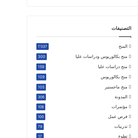
التصنيفات
المنح
1٬037
منح بكالوريوس ودراسات عليا
300
منح دراسات عليا
159
منح بكالوريوس
109
منح ماجستير
105
المدونة
306
مؤتمرات
108
فرص عمل
100
تدريبات
79
تطوع
17