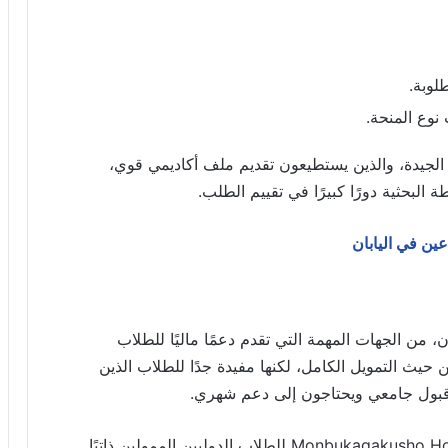
طلوبة.
وع المنحة.
دلات الجيدة، والذين يستطيعون تقديم ملف أكاديمي قوي،
لبحثية دورًا كبيرًا في تقييم الطلب.
ين في اليابان
ابان، من الجهات المهمة التي تقدم دعمًا ماليًا للطلاب
يين. لا تشبه منح JASSO دائمًا منحة MEXT من حيث التمويل الكامل، لكنها مفيدة جدًا للطلاب الذين
قبول جامعي ويحتاجون إلى دعم شهري.
من أشهر برامج JASSO منحة Monbukagakusho Honors Scholarship للطلاب الدوليين الممولين ذاتيًا.