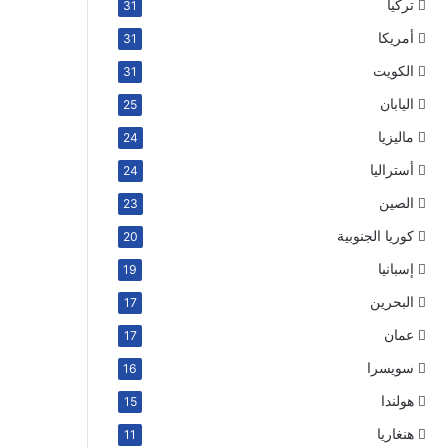
تركيا
31
أمريكا
31
الكويت
31
اليابان
25
ماليزيا
24
أستراليا
24
الصين
23
كوريا الجنوبية
20
إسبانيا
19
البحرين
17
عمان
17
سويسرا
16
هولندا
15
هنغاريا
11