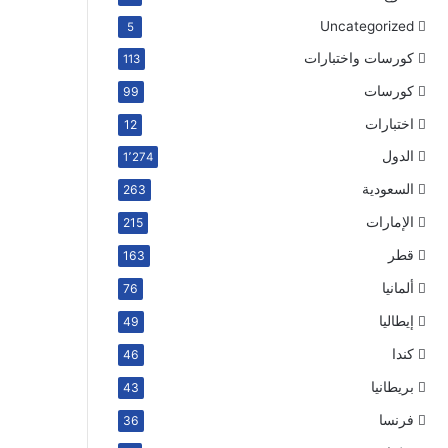
Uncategorized
5
كورسات واختبارات
113
كورسات
99
اختبارات
12
الدول
1٬274
السعودية
263
الإمارات
215
قطر
163
ألمانيا
76
إيطاليا
49
كندا
46
بريطانيا
43
فرنسا
36