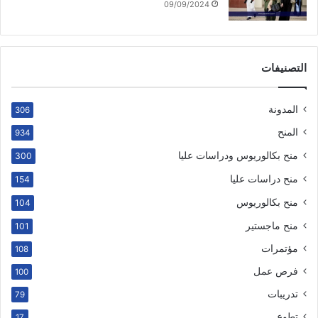
09/09/2024
التصنيفات
المدونة
306
المنح
934
منح بكالوريوس ودراسات عليا
300
منح دراسات عليا
154
منح بكالوريوس
104
منح ماجستير
101
مؤتمرات
108
فرص عمل
100
تدريبات
79
تطوع
17