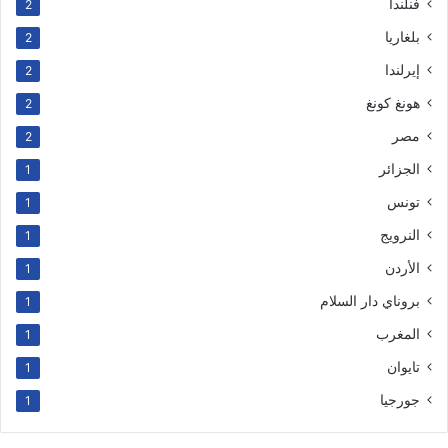
فنلندا
2
بلغاريا
2
إيرلندا
2
هونغ كونغ
2
مصر
2
الجزائر
1
تونس
1
النرويج
1
الأردن
1
بروناي دار السلام
1
المغرب
1
تايوان
1
جورجيا
1