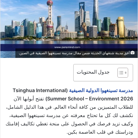
أفق مدينة شنغهاي الحديثة ضمن مقال مدرسة تسينغهوا الصيفية في الصين.
جدول المحتويات
مدرسة تسينغهوا الدولية الصيفية
(Tsinghua International
Summer School – Environment 2026)
تفتح أبوابها الآن
للطلاب المتميزين من كافة أنحاء العالم. في هذا الدليل الشامل،
نكشف لك كل ما تحتاج معرفته عن مدرسة تسينغهوا الصيفية،
وكيف تزيد فرصك في الحصول على منحة تغطي تكاليف إقامتك
ودراستك في قلب العاصمة بكين.