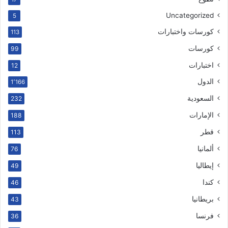
Uncategorized
5
كورسات واختبارات
113
كورسات
99
اختبارات
12
الدول
1٬166
السعودية
232
الإمارات
188
قطر
113
ألمانيا
76
إيطاليا
49
كندا
46
بريطانيا
43
فرنسا
36