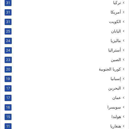
تركيا
31
أمريكا
31
الكويت
31
اليابان
25
ماليزيا
24
أستراليا
24
الصين
23
كوريا الجنوبية
20
إسبانيا
19
البحرين
17
عمان
17
سويسرا
16
هولندا
15
هنغاريا
11