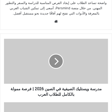
واضحة تساعد الطلاب على إيجاد الفرص المناسبة للدراسة والسفر والتطور
المهني. من خلال منصة Persmind، أسعى إلى تمكين الشباب العربي
بالمعرفة والأدوات التي تفتح لهم آفاقًا جديدة نحو مستقبل أفضل.
موقع
الويب
مدرسة
ويستليك
الصيفية
في
الصين
2026
|
فرصة
ممولة
بالكامل
مدرسة ويستليك الصيفية في الصين 2026 | فرصة ممولة
للطلاب
بالكامل للطلاب العرب
العرب
منح
جامعة