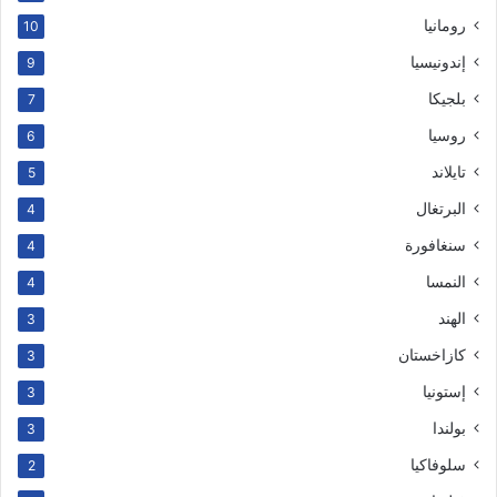
رومانيا
10
إندونيسيا
9
بلجيكا
7
روسيا
6
تايلاند
5
البرتغال
4
سنغافورة
4
النمسا
4
الهند
3
كازاخستان
3
إستونيا
3
بولندا
3
سلوفاكيا
2