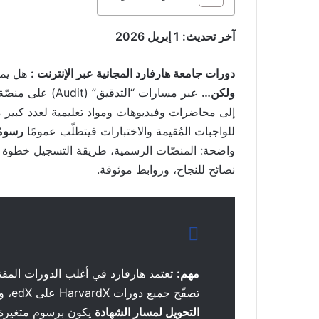
آخر تحديث: 1 إبريل 2026
دورات جامعة هارفارد المجانية عبر الإنترنت :
هل يم
ولكن…
عبر مسارات “التدقيق” (Audit) على منصّة
إلى محاضرات وفيديوهات ومواد تعليمية لعدد كبير
للواجبات المُقيمة والاختبارات فيتطلّب عمومًا
رسومً
واضحة: المنصّات الرسمية، طريقة التسجيل خطوة بخ
نصائح للنجاح، وروابط موثوقة.
مهم:
تصفّح جميع دورات HarvardX على edX، والعديد منها يتيح
التحويل لمسار الشهادة
يكون برسوم متغيرة 