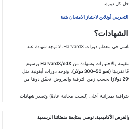
اخل كل دورة.
لتجريبي أونلاين لاجتياز الامتحان بثقة
 الشهادات؟
مجانًا للوصول للمحتوى الأساسي في معظم دورات HarvardX. لا توجد شهادة عند
مقيمة والاختبارات وشهادة من
HarvardX/edX
برسوم
 تقريبيًا
(نحو 50–300 دولار)
، وتوجد دورات أيقونية مثل
بحسب زمن الترقية والعروض. تحقّق دومًا من
ترافية بميزانية أعلى (ليست مجانية عادةً) وتصدر
شهادات
فرص الأكاديمية، نوصي بمتابعة منصّاتنا الرسمية