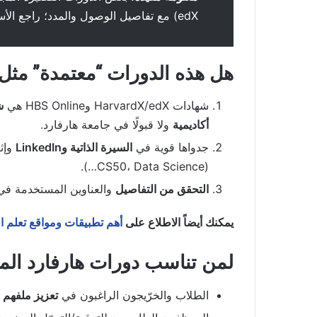
edX) مع تفاصيل الوصول والمدد؛ راجع الأسئلة الشائعة على موقعهم.
هل هذه الدورات “معتمدة” مثل
شهادات HarvardX/edX وHBS Online هي
ش
أكاديمية
ولا قبولًا في جامعة هارفارد.
جدواها قوية في
السيرة الذاتية وLinkedIn
وإثب
(CS50، Data Science…).
التحقق من التفاصيل
والعناوين المستخدمة في
يمكنك أيضاً الاطلاع على
أهم تطبيقات ومواقع تعلم اللغ
لمن تناسب دورات هارفارد المج
الطلاب والخرّيجون الراغبون في
تعزيز ملفهم 