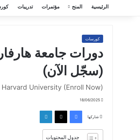
الرئيسية
المنح
مؤتمرات
تدريبات
كورس
كورسات
دورات جامعة هارفارد 
(سجّل الآن)
Harvard University (Enroll Now)
18/06/2025
فيسبوك
‫X
لينكدإن
شاركها
جدول المحتويات