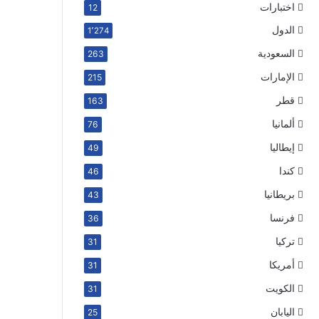
اختبارات
12
الدول
1٬274
السعودية
263
الإمارات
215
قطر
163
ألمانيا
76
إيطاليا
49
كندا
46
بريطانيا
43
فرنسا
36
تركيا
31
أمريكا
31
الكويت
31
اليابان
25