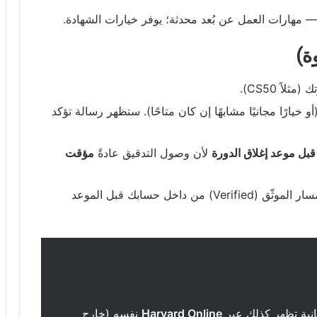
 مهارات العمل عن بُعد محدثة؛ يوفر خيارات الشهادة.
ة)
ثلاً CS50).
و خيارًا مجانيًا مشابهًا إن كان متاحًا). ستظهر رسالة تؤكد
بل موعد إغلاق الدورة
لأن وصول التدقيق عادةً
مؤقت
إلى المسار الموثّق (Verified) من داخل حسابك قبل الموعد
نية تظهر كذلك عبر
Harvard Online
نفسه (خارج