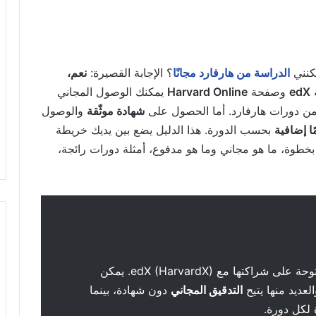
كنني
الدراسة من هارفارد مجانًا
؟ الإجابة القصيرة:
نعم،
edX
وصفحة
Harvard Online
يمكنك الوصول المجاني
 من دورات هارفارد. أما الحصول على
شهادة موثّقة
والوصول
ا إضافية
بحسب الدورة. هذا الدليل يضع بين يديك خريطة
طوة، ما هو مجاني وما هو مدفوع، أمثلة دورات رائجة،
تعتمد هارفارد في أغلب الدورات المفتوحة على شراكتها مع edX (HarvardX). يمكن
التدقيق المجاني
دون شهادة، بينما
لكل دورة.