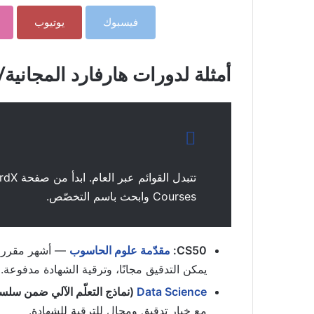
فيسبوك
يوتيوب
أمثلة لدورات هارفارد المجانية/ال
Courses وابحث باسم التخصّص.
CS50:
مقدّمة علوم الحاسوب
— أشهر مقررات
يمكن التدقيق مجانًا، وترقية الشهادة مدفوعة.
Data Science
(نماذج التعلّم الآلي ضمن سلسل
مع خيار تدقيق ومجال للترقية للشهادة.