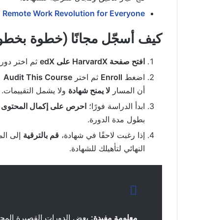
Remote Work Revolution for Everyone
—
كيف أسجّل مجانًا (خطوة بخطو
افتح صفحة HarvardX على edX
ثم اختر دورتك (م
اضغط
Enroll
ثم اختر
Audit This Course
(أ
أن المسار
لا يمنح شهادة
ولا يشمل التقييمات.
ابدأ الدراسة فورًا؛
احرص على إكمال المحتوى ق
بطول مدة الدورة.
إذا رغبت لاحقًا في شهادة،
قم بالترقية
النهائي لتأهيلك للشهادة.
معلومة مفيدة:
بعض الدورات القصيرة المجا