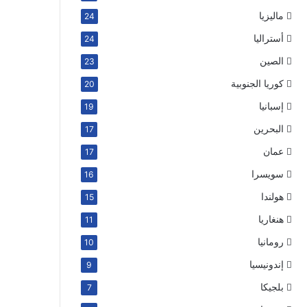
ماليزيا
24
أستراليا
24
الصين
23
كوريا الجنوبية
20
إسبانيا
19
البحرين
17
عمان
17
سويسرا
16
هولندا
15
هنغاريا
11
رومانيا
10
إندونيسيا
9
بلجيكا
7