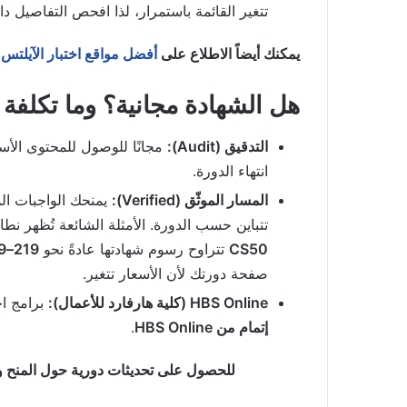
تتغير القائمة باستمرار، لذا افحص التفاصيل د
يمكنك أيضاً الاطلاع على
أفضل مواقع اختبار الآيلتس ا
هل الشهادة مجانية؟ وما تكلفة
التدقيق (Audit):
انتهاء الدورة.
المسار الموثّق (Verified):
يمنحك الواجبات ال
تتباين حسب الدورة. الأمثلة الشائعة تُظهر نطاقًا
CS50
تتراوح رسوم شهادتها عادةً نحو
219–299 دولارًا
صفحة دورتك لأن الأسعار تتغير.
HBS Online (كلية هارفارد للأعمال):
برامج اح
إتمام من HBS Online
.
للحصول على تحديثات دورية حول المنح وال