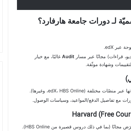
يّة لـ دورات جامعة هارفارد؟
 عبر edX.
و، قراءات) مجانًا عبر مسار
Audit
غالبًا، مع خيار
قييمات وشهادة موثّقة.
مختلفة (edX، HBS Online، وغيرها).
ت مع تفاصيل الدفع/المواعيد، وسياسات الوصول.
صفحة جامعة هارفارد التي تجمع ما يُعرَض مجانًا (بما في ذلك دروس قصيرة من HBS Online).