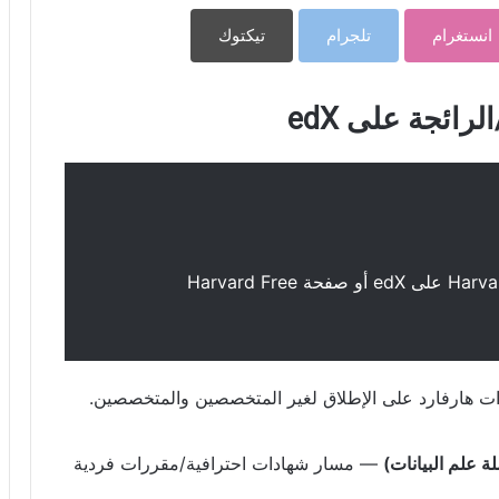
انستغرام
تلجرام
تيكتوك
رائجة على edX
تتبدل القوائم عبر العام. ابدأ من صفحة HarvardX على edX أو صفحة Harvard Free
 هارفارد على الإطلاق لغير المتخصصين والمتخصصين.
ة علم البيانات)
— مسار شهادات احترافية/مقررات فردية