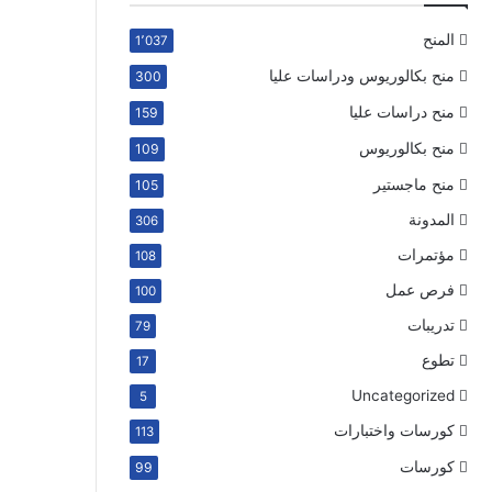
المنح
1٬037
منح بكالوريوس ودراسات عليا
300
منح دراسات عليا
159
منح بكالوريوس
109
منح ماجستير
105
المدونة
306
مؤتمرات
108
فرص عمل
100
تدريبات
79
تطوع
17
Uncategorized
5
كورسات واختبارات
113
كورسات
99