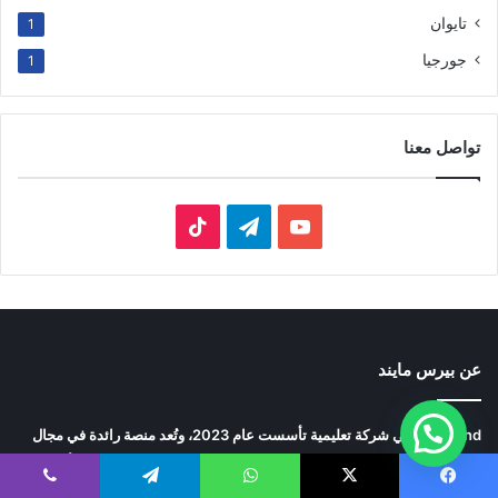
تايوان
1
جورجيا
1
تواصل معنا
‫YouTube
تيلقرام
‫TikTok
عن بيرس مايند
Persmind هي شركة تعليمية تأسست عام 2023، وتُعد منصة رائدة في مجال
الدعم الأكاديمي والمهني للطلاب الطموحين الراغبين في الدراسة في أفضل
الجامعات حول العالم.
يسبوك
‫X
واتساب
تيلقرام
ڤايبر