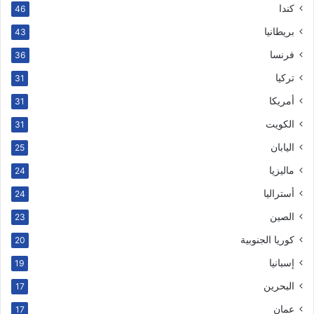
كندا
46
بريطانيا
43
فرنسا
36
تركيا
31
أمريكا
31
الكويت
31
اليابان
25
ماليزيا
24
أستراليا
24
الصين
23
كوريا الجنوبية
20
إسبانيا
19
البحرين
17
عمان
17