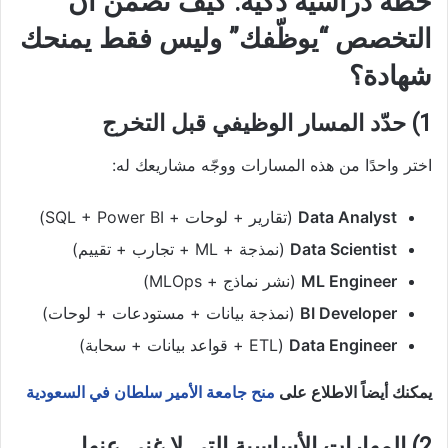
خطة دراسية ذكية: كيف تضمن أن
التخصص “يوظّفك” وليس فقط يمنحك
شهادة؟
1) حدّد المسار الوظيفي قبل التخرج
اختر واحدًا من هذه المسارات ووجّه مشاريعك له:
Data Analyst
(تقارير + لوحات + SQL + Power BI)
Data Scientist
(نمذجة + ML + تجارب + تقييم)
ML Engineer
(نشر نماذج + MLOps)
BI Developer
(نمذجة بيانات + مستودعات + لوحات)
Data Engineer
(ETL + قواعد بيانات + سحابة)
يمكنك أيضاً الاطلاع على
منح جامعة الأمير سلطان في السعودية
2) المهارات الأساسية التي لا غنى عنها