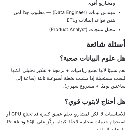
ومشاريع أقوى
مهندس بيانات (Data Engineer) — مطلوب جدًا لمن
يتقن قواعد البيانات وETL
محلل منتجات (Product Analyst)
أسئلة شائعة
هل علوم البيانات صعبة؟
نعم نسبيًا لأنها تجمع رياضيات + برمجة + تفكير تحليلي. لكنها
ليست مستحيلة إذا مشيت بخطة أسبوعية ثابتة (ساعة إلى
ساعتين يوميًا + مشروع شهري).
هل أحتاج لابتوب قوي؟
للأساسيات لا. لكن لمشاريع تعلم عميق كبيرة قد تحتاج GPU أو
استخدام خدمات سحابية لاحقًا. كبداية ركّز على SQL وPandas
ولوحات البيانات.