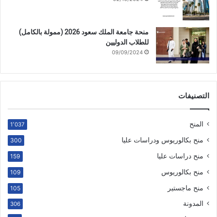
منحة جامعة الملك سعود 2026 (ممولة بالكامل)
للطلاب الدوليين
09/09/2024
التصنيفات
المنح
1٬037
منح بكالوريوس ودراسات عليا
300
منح دراسات عليا
159
منح بكالوريوس
109
منح ماجستير
105
المدونة
306