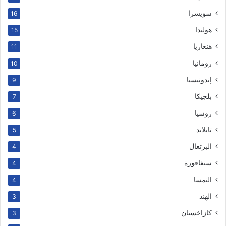
سويسرا
16
هولندا
15
هنغاريا
11
رومانيا
10
إندونيسيا
9
بلجيكا
7
روسيا
6
تايلاند
5
البرتغال
4
سنغافورة
4
النمسا
4
الهند
3
كازاخستان
3