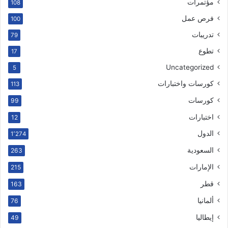
مؤتمرات
108
فرص عمل
100
تدريبات
79
تطوع
17
Uncategorized
5
كورسات واختبارات
113
كورسات
99
اختبارات
12
الدول
1٬274
السعودية
263
الإمارات
215
قطر
163
ألمانيا
76
إيطاليا
49