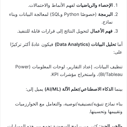
الإحصاء والرياضيات
لفهم الأنماط والاحتمالات.
البرمجة
(خصوصًا Python وSQL) لمعالجة البيانات وبناء
نماذج.
فهم الأعمال
لتحويل النتائج إلى قرارات قابلة للتنفيذ.
أما
تحليل البيانات (Data Analytics)
فيكون عادةً أكثر تركيزًا
على:
تنظيف البيانات، إعداد التقارير، لوحات المعلومات (Power
BI/Tableau)، واستخراج مؤشرات KPI.
بينما
الذكاء الاصطناعي/تعلم الآلة (AI/ML)
يميل إلى:
بناء نماذج تنبؤية/تصنيفية/توصية، والتعامل مع الخوارزميات
وتقييمها وتحسينها.
والخبر الجيد:
كثير من برامج السعودية تجمع بين هذه المسارات