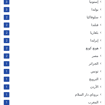
إستونيا
3
بولندا
3
سلوفاكيا
2
فنلندا
2
بلغاريا
2
إيرلندا
2
هونغ كونغ
2
مصر
2
الجزائر
1
تونس
1
النرويج
1
الأردن
1
بروناي دار السلام
1
المغرب
1