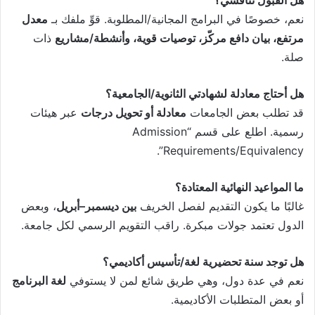
هل القبول تنافسي؟
نعم، خصوصًا في البرامج المجانية/المطلوبة. قوِّ ملفك بـ
معدل
مرتفع، بيان دافع مركّز، توصيات قوية، وأنشطة/مشاريع
ذات
صلة.
هل أحتاج معادلة لشهادتي الثانوية/الجامعية؟
قد تطلب بعض الجامعات
معادلة أو تحويل درجات
عبر هيئات
رسمية. اطلع على قسم “Admission
Requirements/Equivalency”.
ما المواعيد النهائية المعتادة؟
غالبًا ما يكون التقديم لفصل الخريف
بين ديسمبر–أبريل
، وبعض
الدول تعتمد جولات مبكرة. راقب التقويم الرسمي لكل جامعة.
هل توجد سنة تحضيرية لغة/تأسيس أكاديمي؟
نعم في عدة دول، وهي طريق شائع لمن لا يستوفي
لغة البرنامج
أو بعض المتطلبات الأكاديمية.