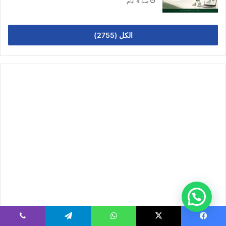
منذ 4 أيام
الكل (2755)
يسبوك
‫X
واتساب
تيلقرام
ڤايبر