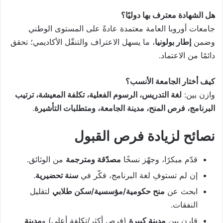
هل الشهادة معترف بها دوليًا؟
جامعات أوروبا العامة معتمدة عادةً على المستوى الوطني
وضمن
إطار بولونيا
، ما يسهل الاعتراف والتنقّل الأكاديمي؛ تحقق
دائمًا من الاعتماد.
كيف أختار الجامعة الأنسب؟
وازن بين:
لغة التدريس، الرسوم الفعلية، تكلفة المعيشة، ترتيب
البرنامج، فرص المنح، مدينة الجامعة، ومتطلبات التأشيرة
.
نصائح لزيادة فرص القبول
قدّم مبكرًا، وجهّز نسخًا
مصدّقة ومترجمة
من الوثائق.
إن لم تستوفِ لغة البرنامج، فكّر في
سنة تحضيرية
.
ابحث عن
منح حكومية/مؤسسية/سكن طلابي
لتقليل
النفقات.
قارن بين
مدينة كبيرة
(فرص أكثر/تكلفة أعلى) و
مدينة