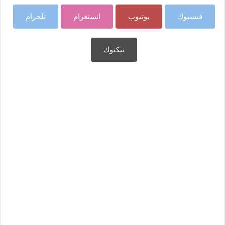
فيسبوك
يوتيوب
انستغرام
تلجرام
تيكتوك