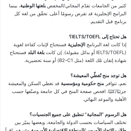
كثير من الجامعات تقدّم المجاني/المخفض
بلغتها الوطنية
، بينما
البرامج الإنجليزية قد تفرض رسومًا أعلى. تحقّق من لغة كل
برنامج قبل التقديم.
هل تحتاج إلى IELTS/TOEFL؟
إذا كانت لغة البرنامج
الإنجليزية
فستحتاج لإثبات كفاءة لغوية
(IELTS/TOEFL أو بدائل مقبولة). إن كانت
بلغة البلد
فستحتاج
شهادة إتقان تلك اللغة (مثل B2–C1) أو سنة تحضيرية.
هل توجد منح تُغطّي المعيشة؟
نعم، تتوافر
منح حكومية ومؤسسية
قد تغطي السكن والمعيشة
جزئيًا/كليًا. افحص صفحة المنح في كل جامعة وصنّفها حسب
الأهلية والموعد النهائي.
هل الرسوم “المجانية” تنطبق على جميع الجنسيات؟
تختلف السياسات بحسب الدولة والجامعة، وبعضها يميّز بين
طلاب الاتحاد الأوروبي/المنطقة الاقتصادية الأوروبية
وغيرهم. اقرأ