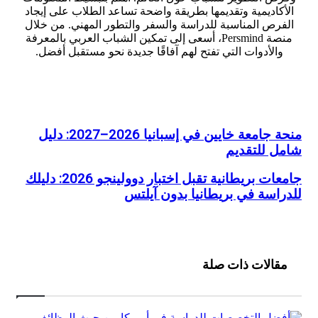
كاديمية وتقديمها بطريقة واضحة تساعد الطلاب على إيجاد
رص المناسبة للدراسة والسفر والتطور المهني. من خلال
منصة Persmind، أسعى إلى تمكين الشباب العربي بالمعرفة
الأدوات التي تفتح لهم آفاقًا جديدة نحو مستقبل أفضل.
موقع
الويب
منحة جامعة خايين في إسبانيا 2026–2027: دليل
ة
 للتقديم
ات
جامعات بريطانية تقبل اختبار دوولينجو 2026: دليلك
ا
نية
اسة في بريطانيا بدون آيلتس
2026–
2027:
نجو
2026:
يم
الات ذات صلة
سة
يا