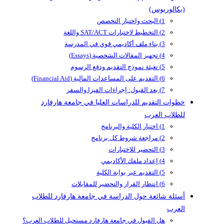
(بكالوريوس)
1) البحث واختيار التخصص
2) التخطيط لاختبارات SAT/ACT واللغة
3) بناء ملف أكاديمي قوي في المدرسة
4) تجهيز المقالات الشخصية (Essays)
5) تعبئة نموذج التقديم ودفع الرسوم
6) التقديم على المساعدات المالية (Financial Aid)
7) بعد القبول: إجراءات الفيزا والسفر
خطوات التقديم للدراسات العليا في جامعة هارفارد
للطلاب العرب
1) اختيار الكلية والبرنامج
2) مراجعة شروط كل برنامج
3) التحضير للاختبارات
4) إعداد ملفك الأكاديمي
5) التقديم عبر بوابة الكلية
6) انتظار القرار والتحضير للمقابلات
أسئلة شائعة حول الدراسة في جامعة هارفارد للطلاب
العرب
هل القبول في جامعة هارفارد مستحيل للطلاب العرب؟