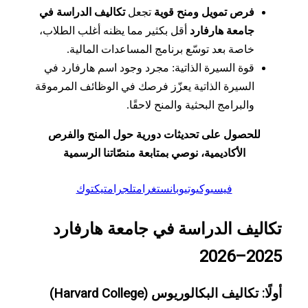
فرص تمويل ومنح قوية
تجعل
تكاليف الدراسة في
جامعة هارفارد
أقل بكثير مما يظنه أغلب الطلاب،
خاصة بعد توسّع برنامج المساعدات المالية.
قوة السيرة الذاتية: مجرد وجود اسم هارفارد في
السيرة الذاتية يعزّز فرصك في الوظائف المرموقة
والبرامج البحثية والمنح لاحقًا.
للحصول على تحديثات دورية حول المنح والفرص
الأكاديمية، نوصي بمتابعة منصّاتنا الرسمية
فيسبوك
يوتيوب
انستغرام
تلجرام
تيكتوك
اليف الدراسة في جامعة هارفارد
2025–2
ا: تكاليف البكالوريوس (Harvard College)