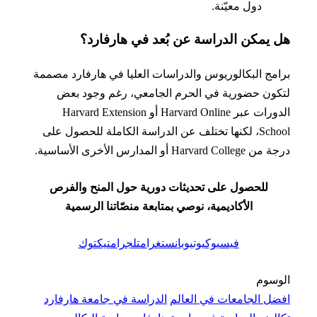
دول معيّنة.
 يمكن الدراسة عن بُعد في هارفارد؟
مج البكالوريوس والدراسات العليا في هارفارد مصممة
ون حضورية في الحرم الجامعي، رغم وجود بعض
الدورات عبر Harvard Online أو Harvard Extension
School، لكنها تختلف عن الدراسة الكاملة للحصول على
Harvard Co أو المدارس الأخرى الأساسية.
للحصول على تحديثات دورية حول المنح والفرص
الأكاديمية، نوصي بمتابعة منصّاتنا الرسمية
فيسبوك
يوتيوب
انستغرام
تلجرام
تيكتوك
وسوم
ل الجامعات في العالم
الدراسة في جامعة هارفارد