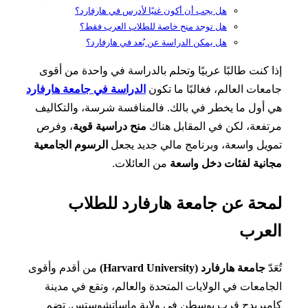
هل يجب أن أكون غنيًا لأدرس في هارفارد؟
هل توجد منح خاصة للطلاب العرب فقط؟
هل يمكن الدراسة عن بُعد في هارفارد؟
 كنت طالبًا عربيًا وتحلم بالدراسة في واحدة من أقوى
عات العالم، فغالبًا ما تكون
الدراسة في جامعة هارفارد
أول ما يخطر في بالك. فالمنافسة شرسة، والتكاليف
فعة، لكن في المقابل هناك
منح دراسية قوية
، وفرص
يل واسعة، وبرنامج مالي جديد يجعل
الرسوم الجامعية
نية لفئات دخل واسعة
من العائلات.
حة عن جامعة هارفارد للطلاب
عرب
دّ
جامعة هارفارد (Harvard University)
من أقدم وأقوى
امعات في الولايات المتحدة والعالم، وتقع في مدينة
مبريدج قرب بوسطن في ولاية ماساتشوستس. تضم