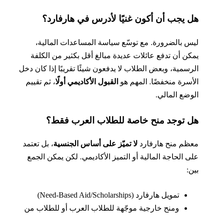
 يجب أن أكون غنيًا لأدرس في هارفارد؟
 بالضرورة. مع توسّع سياسة المساعدات المالية،
ن أن تدفع عائلات عديدة مبالغ أقل بكثير من الكلفة
سمية، وبعض الطلاب لا يدفعون شيئًا تقريبًا إذا كان دخل
سرة منخفضًا. المهم هو
القبول الأكاديمي أولًا
، ثم تقييم
ضع المالي.
 توجد منح خاصة للطلاب العرب فقط؟
م منح هارفارد
لا تميّز على أساس الجنسية
، بل تعتمد
 الحاجة المالية أو التميز الأكاديمي. لكن يمكن الجمع
:
تمويل هارفارد (Need-Based Aid/Scholarships)
ومنح خارجية موجّهة للطلاب العرب أو للطلاب من