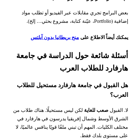
 البرامج تجري مقابلات عبر الفيديو أو تطلب مواد
Po، عيّنة كتابة، مشروع بحثي… إلخ).
نك أيضاً الاطلاع على
منح بريطانيا بدون آيلتس
ئلة شائعة حول الدراسة في جامعة
رفارد للطلاب العرب
 القبول في جامعة هارفارد مستحيل للطلاب
عرب؟
 القبول
صعب للغاية
لكن ليس مستحيلًا. هناك طلاب من
رق الأوسط وشمال إفريقيا يدرسون في هارفارد في
لف الكليات. المهم أن تبني ملفًا قويًا ينافس عالميًا، لا
ى مستوى بلدك فقط.