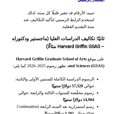
تنبيه: الأرقام قد تتغير قليلًا كل سنة، لذلك
استخدم الرابط الرسمي لتأكيد التكاليف عند
سنة التقديم الفعلية.
يًا: تكاليف الدراسات العليا (ماجستير ودكتوراه
)
ى موقع
Harvard Griffin Graduate School of Arts
and Sciences (GS
، تظهر رسوم 2025–2026 كما يلي:
الرسوم الدراسية الكاملة للسنتين الأولى والثانية:
حوالي
57,328 دولارًا سنويًا
رسوم مخفَّضة للسنوات الثالثة والرابعة: حوالي
14,904 دولارًا سنويًا
رسم استمرارية بعد السنة الرابعة (Continuation
Fee): حوالي
3,792 دولارًا سنويًا