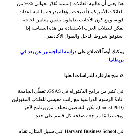
هذا يعني أن غالبية العائلات (بنسبة تُقدّر بحوالي 86% من
ائلات الأمريكية) أصبحت مؤهلة بدرجة ما لمساعدات
ة، ومع كون الأجانب يعاملون بنفس معايير الحاجة،
ن للطلاب العرب الاستفادة من هذه السياسة إذا
وفوا شروط الدخل والقبول الأكاديمي.
نك أيضاً الاطلاع على
دراسة الماجستير عن بعد في
طانيا
في كثير من برامج الدكتوراه في GSAS، تغطّي الجامعة
ةً الرسوم الدراسية مع راتب معيشي للطلاب المقبولين
(funded PhD)، لكن التفاصيل تختلف من برنامج لآخر
ب دائمًا مراجعة صفحة كل قسم على حدة.
Harvard Business School
على سبيل المثال، تقدّم