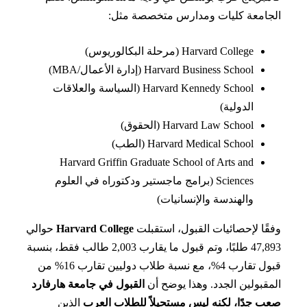
امعة كليات ومدارس متخصصة مثل:
Harvard College (مرحلة البكالوريوس)
Harvard Business School (إدارة الأعمال/MBA)
Harvard Kennedy School (السياسة والعلاقات
الدولية)
Harvard Law School (الحقوق)
Harvard Medical School (الطب)
Harvard Griffin Graduate School of Arts and
Sciences (برامج ماجستير ودكتوراه في العلوم
والهندسة والإنسانيات)
ًا لإحصائيات القبول، استقبلت
Harvard College
حوالي
47,893 طلبًا، وتم قبول ما يقارب 2,003 طالب فقط، بنسبة
قبول تقارب 4%، مع نسبة طلاب دوليين تقارب 16% من
قبولين الجدد. وهذا يوضح أن
القبول في جامعة هارفارد
 جدًا، لكنه ليس مستحيلاً للطلاب العرب
الذين