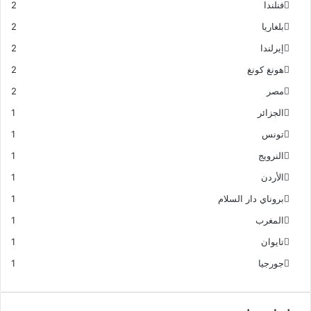
فنلندا
2
بلغاريا
2
إيرلندا
2
هونغ كونغ
2
مصر
2
الجزائر
1
تونس
1
النرويج
1
الأردن
1
بروناي دار السلام
1
المغرب
1
تايوان
1
جورجيا
1