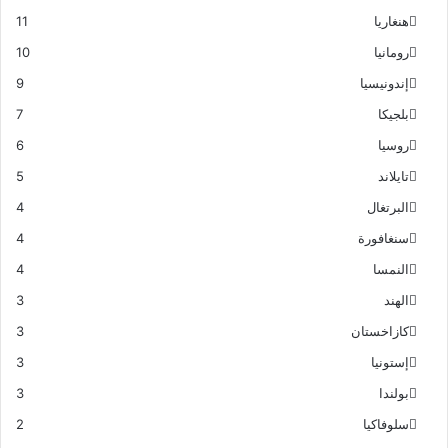
هنغاريا
11
رومانيا
10
إندونيسيا
9
بلجيكا
7
روسيا
6
تايلاند
5
البرتغال
4
سنغافورة
4
النمسا
4
الهند
3
كازاخستان
3
إستونيا
3
بولندا
3
سلوفاكيا
2