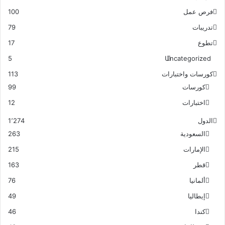
فرص عمل
100
تدريبات
79
تطوع
17
5
Uncategorized
كورسات واختبارات
113
كورسات
99
اختبارات
12
الدول
1٬274
السعودية
263
الإمارات
215
قطر
163
ألمانيا
76
إيطاليا
49
كندا
46