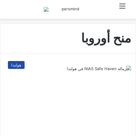
القائمة
بحث عن
منح أوروبا
هولندا