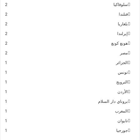
سلوفاكيا
2
فنلندا
2
بلغاريا
2
إيرلندا
2
هونغ كونغ
2
مصر
2
الجزائر
1
تونس
1
النرويج
1
الأردن
1
بروناي دار السلام
1
المغرب
1
تايوان
1
جورجيا
1