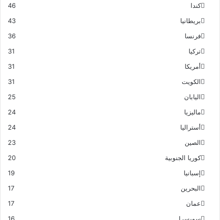
كندا
46
بريطانيا
43
فرنسا
36
تركيا
31
أمريكا
31
الكويت
31
اليابان
25
ماليزيا
24
أستراليا
24
الصين
23
كوريا الجنوبية
20
إسبانيا
19
البحرين
17
عمان
17
سويسرا
16