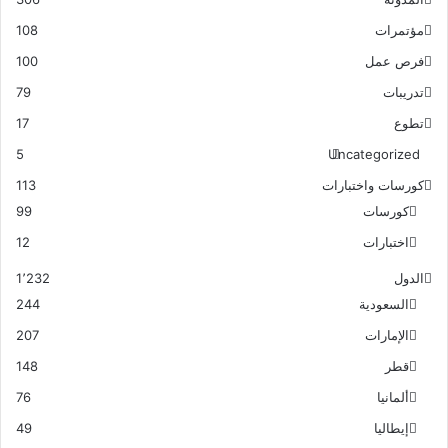
مؤتمرات
108
فرص عمل
100
تدريبات
79
تطوع
17
5
Uncategorized
كورسات واختبارات
113
كورسات
99
اختبارات
12
الدول
1٬232
السعودية
244
الإمارات
207
قطر
148
ألمانيا
76
إيطاليا
49