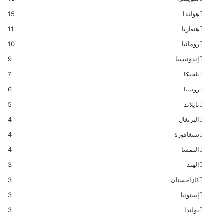
هولندا
15
هنغاريا
11
رومانيا
10
إندونيسيا
9
بلجيكا
7
روسيا
6
تايلاند
5
البرتغال
4
سنغافورة
4
النمسا
4
الهند
3
كازاخستان
3
إستونيا
3
بولندا
3