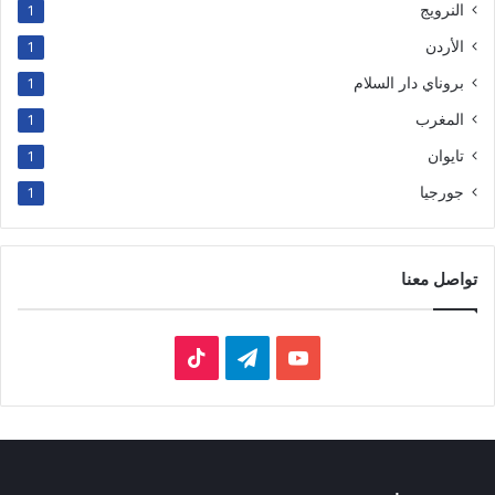
النرويج
1
الأردن
1
بروناي دار السلام
1
المغرب
1
تايوان
1
جورجيا
1
تواصل معنا
‫YouTube
تيلقرام
‫TikTok