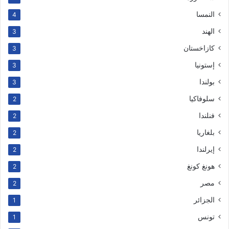
النمسا
4
الهند
3
كازاخستان
3
إستونيا
3
بولندا
3
سلوفاكيا
2
فنلندا
2
بلغاريا
2
إيرلندا
2
هونغ كونغ
2
مصر
2
الجزائر
1
تونس
1