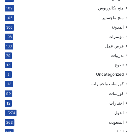
منح بكالوريوس
109
منح ماجستير
105
المدونة
306
مؤتمرات
108
فرص عمل
100
تدريبات
79
تطوع
17
Uncategorized
5
كورسات واختبارات
113
كورسات
99
اختبارات
12
الدول
1٬274
السعودية
263
الإمارات