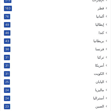
215
قطر
163
ألمانيا
76
إيطاليا
49
كندا
46
بريطانيا
43
فرنسا
36
تركيا
31
أمريكا
31
الكويت
31
اليابان
25
ماليزيا
24
أستراليا
24
الصين
23