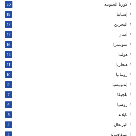
كوريا الجنوبية
20
إسبانيا
19
البحرين
17
عمان
17
سويسرا
16
هولندا
15
هنغاريا
11
رومانيا
10
إندونيسيا
9
بلجيكا
7
روسيا
6
تايلاند
5
البرتغال
4
سنغافورة
4