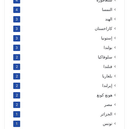
4
النمسا
4
الهند
3
كازاخستان
3
إستونيا
3
بولندا
3
سلوفاكيا
2
فنلندا
2
بلغاريا
2
إيرلندا
2
هونغ كونغ
2
مصر
2
الجزائر
1
تونس
1