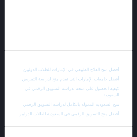
في مجال الدعم الأكاديمي والمهني للطلاب الطموحين الراغبين في
الدراسة في أفضل الجامعات حول العالم.
نحن نؤمن بأن لكل طالب فرصة للوصول إلى التعليم العالمي، ولذلك
نكرّس جهودنا يوميًا في البحث المستمر عن المنح الدراسية والفرص
التعليمية المجانية، سواء كانت ممولة بالكامل أو جزئيًا.
أحدث المقالات
أفضل منح العلاج الطبيعي في الإمارات للطلاب الدوليين
أفضل جامعات الإمارات التي تقدم منح لدراسة التمريض
كيفية الحصول على منحة لدراسة التسويق الرقمي في
السعودية
منح السعودية الممولة بالكامل لدراسة التسويق الرقمي
أفضل منح التسويق الرقمي في السعودية للطلاب الدوليين