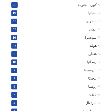
كوريا الجنوبية
20
إسبانيا
19
البحرين
17
عمان
17
سويسرا
16
هولندا
15
هنغاريا
11
رومانيا
10
إندونيسيا
9
بلجيكا
7
روسيا
6
تايلاند
5
البرتغال
4
سنغافورة