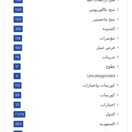
منح بكالوريوس
109
منح ماجستير
105
المدونة
306
مؤتمرات
108
فرص عمل
100
تدريبات
79
تطوع
17
Uncategorized
5
كورسات واختبارات
113
كورسات
99
اختبارات
12
الدول
1٬274
السعودية
263