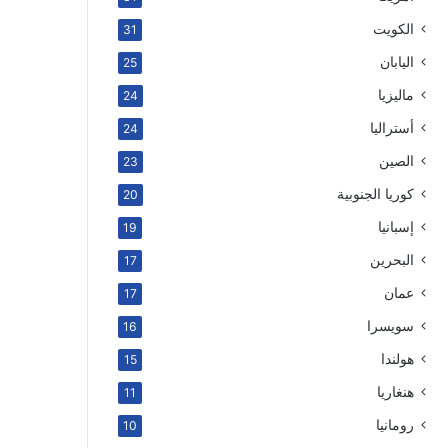
الكويت
31
اليابان
25
ماليزيا
24
أستراليا
24
الصين
23
كوريا الجنوبية
20
إسبانيا
19
البحرين
17
عمان
17
سويسرا
16
هولندا
15
هنغاريا
11
رومانيا
10