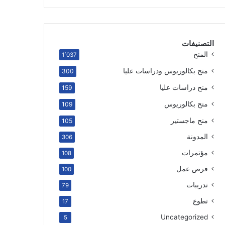
التصنيفات
المنح
1٬037
منح بكالوريوس ودراسات عليا
300
منح دراسات عليا
159
منح بكالوريوس
109
منح ماجستير
105
المدونة
306
مؤتمرات
108
فرص عمل
100
تدريبات
79
تطوع
17
Uncategorized
5