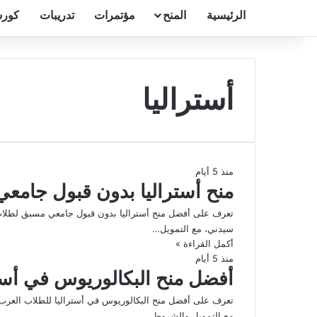
الرئيسية
المنح
مؤتمرات
تدريبات
كورس
أستراليا
منذ 5 أيام
منح أستراليا بدون قبول جامع
سيدني، مع التمويل…
أكمل القراءة »
منذ 5 أيام
أفضل منح البكالوريوس في أست
مع التمويل والشروط…