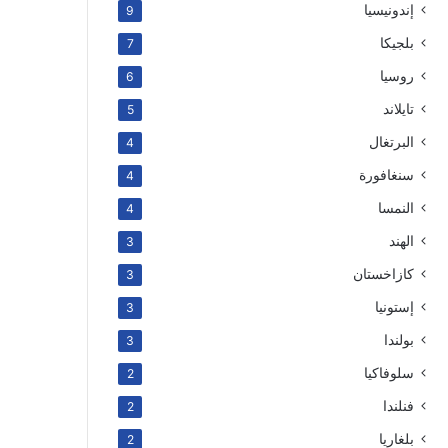
إندونيسيا
9
بلجيكا
7
روسيا
6
تايلاند
5
البرتغال
4
سنغافورة
4
النمسا
4
الهند
3
كازاخستان
3
إستونيا
3
بولندا
3
سلوفاكيا
2
فنلندا
2
بلغاريا
2