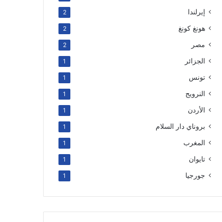
إيرلندا
2
هونغ كونغ
2
مصر
2
الجزائر
1
تونس
1
النرويج
1
الأردن
1
بروناي دار السلام
1
المغرب
1
تايوان
1
جورجيا
1