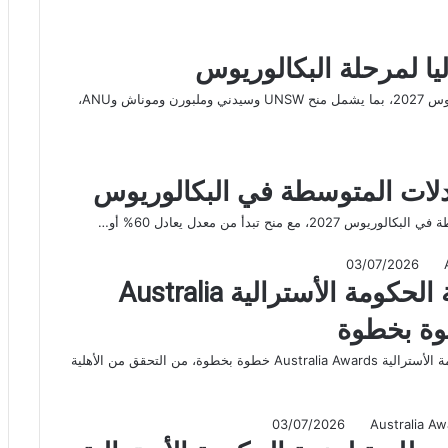
يا لمرحلة البكالوريوس
تعرف على مواعيد التقديم على منح أستراليا لمرحلة البكالوريوس 2027، بما يشمل منح UNSW وسيدني وملبورن وموناش وANU،
عدلات المتوسطة في البكالوريوس
 تبدأ من معدل يعادل 60% أو…
03/07/2026
كيفية التقديم لمنحة الحكومة الأسترالية Australia
تعرف على كيفية التقديم لمنحة الحكومة الأسترالية Australia Awards خطوة بخطوة، من التحقق من الأهلية
03/07/2026