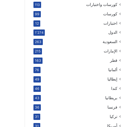
كورسات واختبارات
113
كورسات
99
اختبارات
12
الدول
1٬274
السعودية
263
الإمارات
215
قطر
163
ألمانيا
76
إيطاليا
49
كندا
46
بريطانيا
43
فرنسا
36
تركيا
31
أمريكا
31