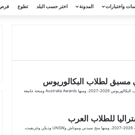
ات واختبارات
المدونة
اختر حسب البلد
تطوع
فرص
ي مسبق لطلاب البكالوريوس
تعرف على أفضل منح أستراليا بدون قبول جامعي مسبق لطلاب البكالوريوس 2026–2027، ومنها Australia Awards ومنحة جامعة
راليا للطلاب العرب
تعرف على أفضل منح البكالوريوس في أستراليا للطلاب العرب 2026–2027، ومنها منح سيدني وموناش وUNSW وديكن وغريفيث،