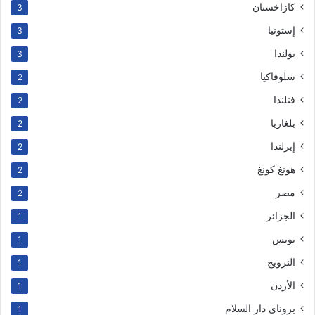
كازاخستان
3
إستونيا
3
بولندا
3
سلوفاكيا
2
فنلندا
2
بلغاريا
2
إيرلندا
2
هونغ كونغ
2
مصر
2
الجزائر
1
تونس
1
النرويج
1
الأردن
1
بروناي دار السلام
1