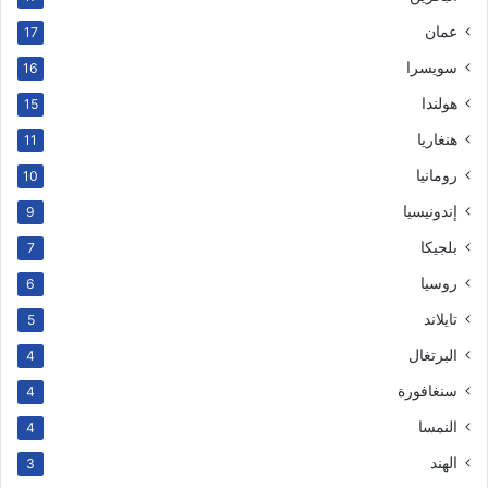
عمان
17
سويسرا
16
هولندا
15
هنغاريا
11
رومانيا
10
إندونيسيا
9
بلجيكا
7
روسيا
6
تايلاند
5
البرتغال
4
سنغافورة
4
النمسا
4
الهند
3