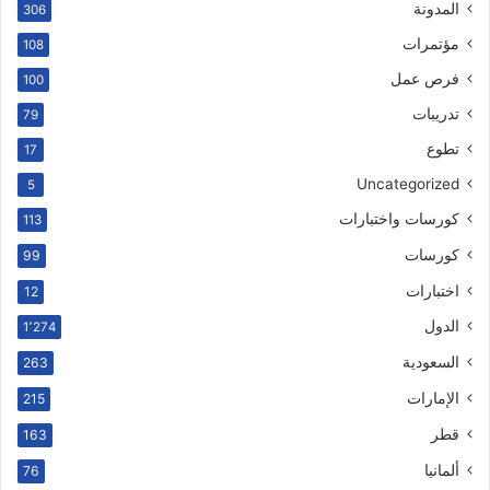
المدونة
306
مؤتمرات
108
فرص عمل
100
تدريبات
79
تطوع
17
Uncategorized
5
كورسات واختبارات
113
كورسات
99
اختبارات
12
الدول
1٬274
السعودية
263
الإمارات
215
قطر
163
ألمانيا
76