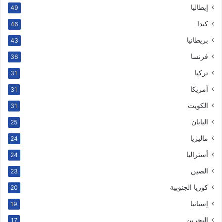
إيطاليا
49
كندا
46
بريطانيا
43
فرنسا
36
تركيا
31
أمريكا
31
الكويت
31
اليابان
25
ماليزيا
24
أستراليا
24
الصين
23
كوريا الجنوبية
20
إسبانيا
19
البحرين
17