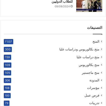
للطلاب الدوليين
09/09/2024
التصنيفات
المنح
1٬037
منح بكالوريوس ودراسات عليا
300
منح دراسات عليا
159
منح بكالوريوس
109
منح ماجستير
105
المدونة
306
مؤتمرات
108
فرص عمل
100
تدريبات
79