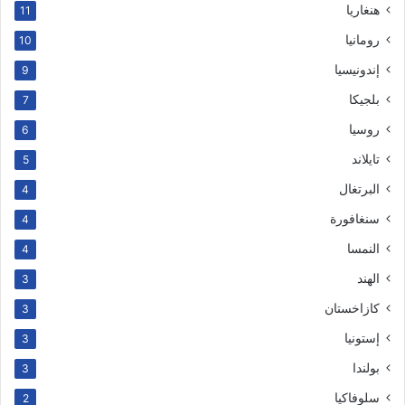
هنغاريا
11
رومانيا
10
إندونيسيا
9
بلجيكا
7
روسيا
6
تايلاند
5
البرتغال
4
سنغافورة
4
النمسا
4
الهند
3
كازاخستان
3
إستونيا
3
بولندا
3
سلوفاكيا
2