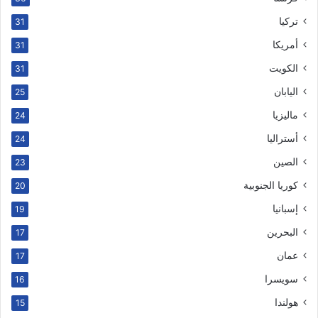
تركيا
31
أمريكا
31
الكويت
31
اليابان
25
ماليزيا
24
أستراليا
24
الصين
23
كوريا الجنوبية
20
إسبانيا
19
البحرين
17
عمان
17
سويسرا
16
هولندا
15