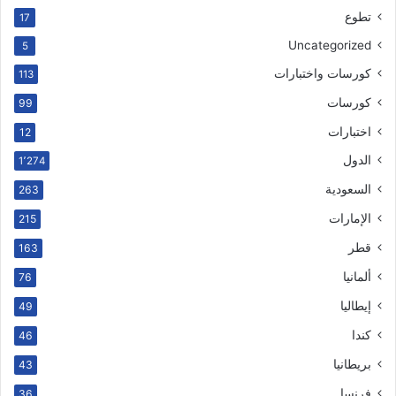
تطوع
17
Uncategorized
5
كورسات واختبارات
113
كورسات
99
اختبارات
12
الدول
1٬274
السعودية
263
الإمارات
215
قطر
163
ألمانيا
76
إيطاليا
49
كندا
46
بريطانيا
43
فرنسا
36