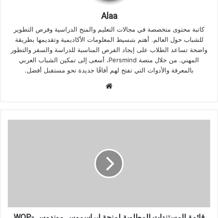
Alaa
كاتبة محتوى متخصصة في مجالات التعليم والمنح الدراسية وفرص التطوير
للشباب حول العالم. أهتم بتبسيط المعلومات الأكاديمية وتقديمها بطريقة
واضحة تساعد الطلاب على إيجاد الفرص المناسبة للدراسة والسفر والتطور
المهني. من خلال منصة Persmind، أسعى إلى تمكين الشباب العربي
بالمعرفة والأدوات التي تفتح لهم آفاقًا جديدة نحو مستقبل أفضل.
موقع
الويب
قائمة
المستندات
المطلوبة
لمنحة
إيراسموس
موندوس
WOP-
P
للطلاب
الدوليين
قائمة المستندات المطلوبة لمنحة إيراسموس موندوس WOP-