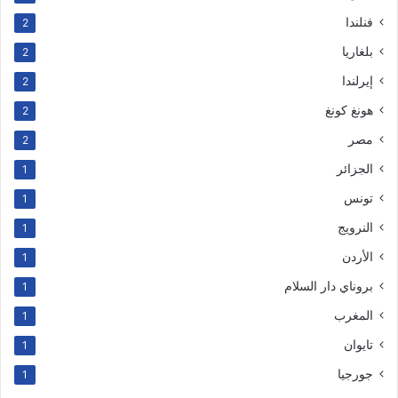
فنلندا
2
بلغاريا
2
إيرلندا
2
هونغ كونغ
2
مصر
2
الجزائر
1
تونس
1
النرويج
1
الأردن
1
بروناي دار السلام
1
المغرب
1
تايوان
1
جورجيا
1