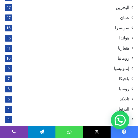
البحرين
17
عمان
17
سويسرا
16
هولندا
15
هنغاريا
11
رومانيا
10
إندونيسيا
9
بلجيكا
7
روسيا
6
تايلاند
5
البرتغال
4
سنغافورة
4
النمسا
4
يسبوك
‫X
واتساب
تيلقرام
ڤايبر