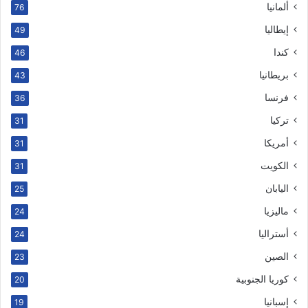
ألمانيا
76
إيطاليا
49
كندا
46
بريطانيا
43
فرنسا
36
تركيا
31
أمريكا
31
الكويت
31
اليابان
25
ماليزيا
24
أستراليا
24
الصين
23
كوريا الجنوبية
20
إسبانيا
19