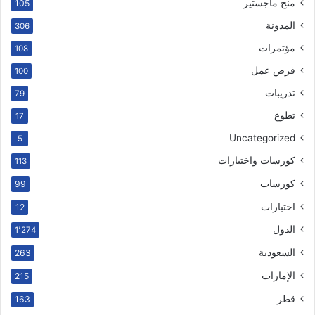
منح ماجستير
105
المدونة
306
مؤتمرات
108
فرص عمل
100
تدريبات
79
تطوع
17
Uncategorized
5
كورسات واختبارات
113
كورسات
99
اختبارات
12
الدول
1٬274
السعودية
263
الإمارات
215
قطر
163