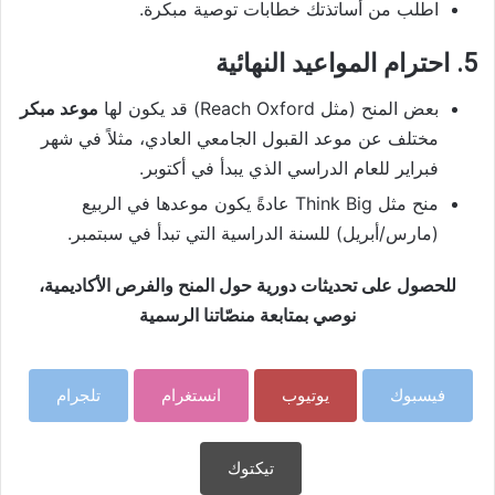
اطلب من أساتذتك خطابات توصية مبكرة.
5. احترام المواعيد النهائية
بعض المنح (مثل Reach Oxford) قد يكون لها
موعد مبكر
مختلف عن موعد القبول الجامعي العادي، مثلاً في شهر
فبراير للعام الدراسي الذي يبدأ في أكتوبر.
منح مثل Think Big عادةً يكون موعدها في الربيع
(مارس/أبريل) للسنة الدراسية التي تبدأ في سبتمبر.
للحصول على تحديثات دورية حول المنح والفرص الأكاديمية،
نوصي بمتابعة منصّاتنا الرسمية
فيسبوك
يوتيوب
انستغرام
تلجرام
تيكتوك