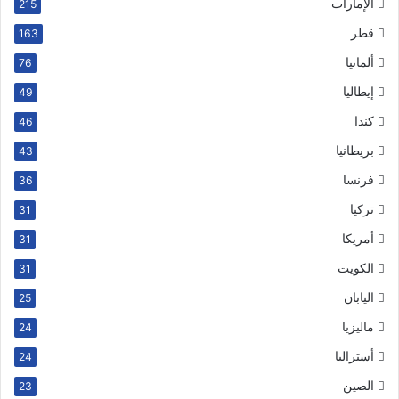
الإمارات
215
قطر
163
ألمانيا
76
إيطاليا
49
كندا
46
بريطانيا
43
فرنسا
36
تركيا
31
أمريكا
31
الكويت
31
اليابان
25
ماليزيا
24
أستراليا
24
الصين
23