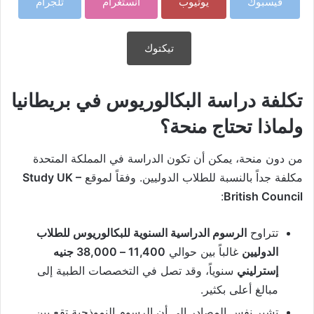
فيسبوك
يوتيوب
انستغرام
تلجرام
تيكتوك
تكلفة دراسة البكالوريوس في بريطانيا
ولماذا تحتاج منحة؟
من دون منحة، يمكن أن تكون الدراسة في المملكة المتحدة
مكلفة جداً بالنسبة للطلاب الدوليين. وفقاً لموقع
Study UK –
:
British Council
تتراوح
الرسوم الدراسية السنوية للبكالوريوس للطلاب
الدوليين
غالباً بين حوالي
11,400 – 38,000 جنيه
إسترليني
سنوياً، وقد تصل في التخصصات الطبية إلى
مبالغ أعلى بكثير.
تشير نفس المصادر إلى أن الرسوم النموذجية تقع بين