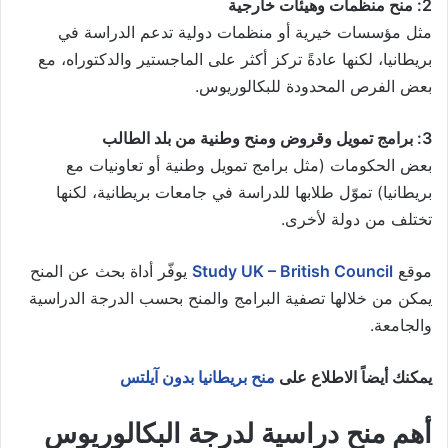
2: منح منظمات وهيئات خارجية
مثل مؤسسات خيرية أو منظمات دولية تدعم الدراسة في
بريطانيا، لكنها عادةً تركز أكثر على الماجستير والدكتوراه، مع
بعض الفرص المحدودة للبكالوريوس.
3: برامج تمويل وقروض ومنح وطنية من بلد الطالب
بعض الحكومات (مثل برامج تمويل وطنية أو تعاونيات مع
بريطانيا) تموّل طلابها للدراسة في جامعات بريطانية، لكنها
تختلف من دولة لأخرى.
موقع
Study UK – British Council
يوفّر أداة بحث عن المنح
يمكن من خلالها تصفية البرامج والمنح بحسب الدرجة الدراسية
والجامعة.
يمكنك أيضاً الاطلاع على
منح بريطانيا بدون آيلتس
أهم منح دراسية لدرجة البكالوريوس