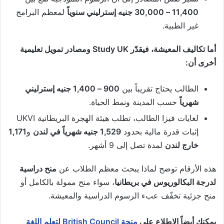
11,400 – 30,000 جنيه إسترليني سنوياً
لمعظم البرامج
غير الطبية.
أما تكاليف المعيشة، فيقدّر Study UK ومصادر تمويل تعليمية
أخرى أن:
الطالب يحتاج تقريباً بين
900 – 1,400 جنيه إسترليني
شهرياً
حسب المدينة ونمط الحياة.
لغايات فيزا الطالب، تطلب هيئة الهجرة البريطانية UKVI
إثبات قدرة مالية بحدود
1,529 جنيه شهرياً في لندن
و
1,171
خارج لندن
لمدة تصل إلى 9 أشهر.
هذه الأرقام توضح لماذا يبحث معظم الطلاب عن
منح دراسية
لدرجة البكالوريوس في بريطانيا
، سواء منح ممولة بالكامل أو
منح جزئية تخفّف عبء الرسوم الدراسية والمعيشة.
يمكنك أيضاً الاطلاع على
منحة British Council لتعلم اللغة