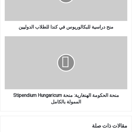
للطلاب
الدوليين
منح دراسية للبكالوريوس في كندا للطلاب الدوليين
منحة
الحكومة
الهنغارية:
منحة
Stipendium
Hungaricum
الممولة
بالكامل
منحة الحكومة الهنغارية: منحة Stipendium Hungaricum
الممولة بالكامل
مقالات ذات صلة