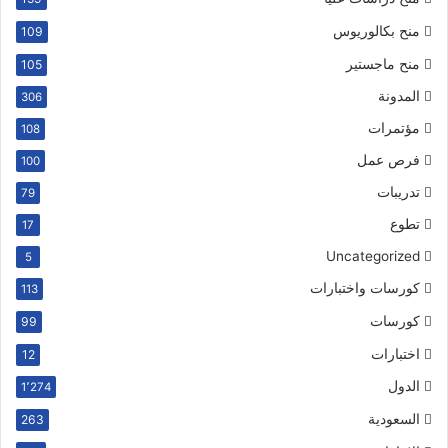
منح بكالوريوس
109
منح ماجستير
105
المدونة
306
مؤتمرات
108
فرص عمل
100
تدريبات
79
تطوع
17
Uncategorized
5
كورسات واختبارات
113
كورسات
99
اختبارات
12
الدول
1٬274
السعودية
263