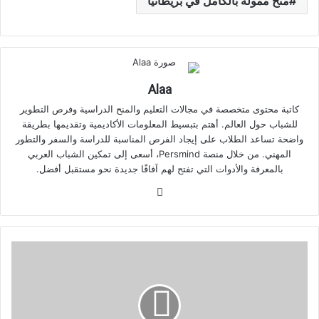
منح ممولة بالكامل في بريطانيا
Alaa
كاتبة محتوى متخصصة في مجالات التعليم والمنح الدراسية وفرص التطوير
للشباب حول العالم. أهتم بتبسيط المعلومات الأكاديمية وتقديمها بطريقة
واضحة تساعد الطلاب على إيجاد الفرص المناسبة للدراسة والسفر والتطور
المهني. من خلال منصة Persmind، أسعى إلى تمكين الشباب العربي
بالمعرفة والأدوات التي تفتح لهم آفاقًا جديدة نحو مستقبل أفضل.
موقع
الويب
منح
دراسية
للبكالوريوس
في
كندا