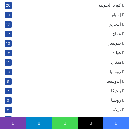
كوريا الجنوبية
20
إسبانيا
19
البحرين
17
عمان
17
سويسرا
16
هولندا
15
هنغاريا
11
رومانيا
10
إندونيسيا
9
بلجيكا
7
روسيا
6
تايلاند
5
البرتغال
4
سنغافورة
يسبوك
‫X
واتساب
تيلقرام
ڤايبر
4