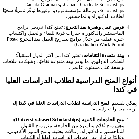
Canada Graduate Scholarships، وCanada Graduate
Scholarships، وزمالة مؤسسة ترودو، وغيرها توفّر تمويلًا سخيًا
لطلاب الدكتوراه والماجستير.
فرص عمل وهجرة بعد التخرج:
تمنح كندا خريجي برامج
الماجستير والدكتوراه خيارات قوية للبقاء والعمل واكتساب
خبرة عملية من خلال برامج تصاريح العمل بعد التخرج (Post-
Graduation Work Permit).
بيئة متعددة الثقافات:
تعتبر كندا من أكثر الدول استقبالًا
للطلاب الدوليين، ما يوفر بيئة متنوعة ثقافيًا، وشبكات علاقات
واسعة على مستوى عالمي.
أنواع المنح الدراسية لطلاب الدراسات العليا
في كندا
يمكن تقسيم
المنح الدراسية لطلاب الدراسات العليا في كندا
إلى
أربعة مسارات رئيسية:
منح الجامعات الكندية (University-based Scholarships):
وهي منح تُقدّم مباشرة من الجامعة، مثل منح القبول
للماجستير والدكتوراه، زمالات بحثية، ومنح التميز الأكاديمي،
وغالبًا ما تُدار عبر عمادات الدراسات العليا أو الكليات.