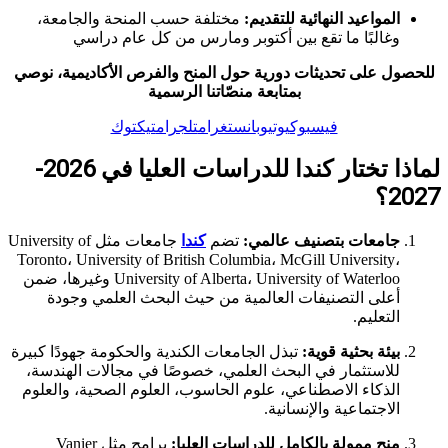
المواعيد النهائية للتقديم:
مختلفة حسب المنحة والجامعة،
وغالبًا ما تقع بين أكتوبر ومارس من كل عام دراسي
للحصول على تحديثات دورية حول المنح والفرص الأكاديمية، نوصي
بمتابعة منصّاتنا الرسمية
فيسبوك
يوتيوب
انستغرام
تلجرام
تيكتوك
لماذا تختار كندا للدراسات العليا في 2026-
2027؟
جامعات بتصنيف عالمي:
تضم
كندا
جامعات مثل University of
Toronto، University of British Columbia، McGill University،
University of Alberta، University of Waterloo وغيرها، ضمن
أعلى التصنيفات العالمية من حيث البحث العلمي وجودة
التعليم.
بيئة بحثية قوية:
تبذل الجامعات الكندية والحكومة جهودًا كبيرة
للاستثمار في البحث العلمي، خصوصًا في مجالات الهندسة،
الذكاء الاصطناعي، علوم الحاسوب، العلوم الصحية، والعلوم
الاجتماعية والإنسانية.
منح ممولة بالكامل للدراسات العليا:
برامج مثل Vanier