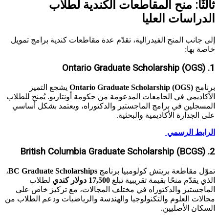
ثالثًا: منح المقاطعات الكندية لطلاب
الدراسات العليا
إلى جانب المنح الفيدرالية، تقدّم عدة مقاطعات كندية برامج تمويل
خاصة بها:
1. Ontario Graduate Scholarship (OGS)
برنامج
Ontario Graduate Scholarship (OGS)
يشجع التميز
الأكاديمي في الجامعات المدعومة من حكومة أونتاريو. يُمنح للطلاب
المسجلين في برامج الماجستير والدكتوراه، ويعتمد بشكل أساسي
على الجدارة الأكاديمية والبحثية.
الرابط الرسمي
2. British Columbia Graduate Scholarship (BCGS)
تموّل مقاطعة بريتش كولومبيا برنامج
BC Graduate Scholarships
،
الذي يقدّم منحًا بقيمة تقريبية تبلغ
17,500 دولار كندي
لطلاب
الماجستير والدكتوراه في مختلف المجالات، مع تركيز خاص على
مجالات العلوم والتكنولوجيا والهندسة والرياضيات ودعم الطلاب من
السكان الأصليين.