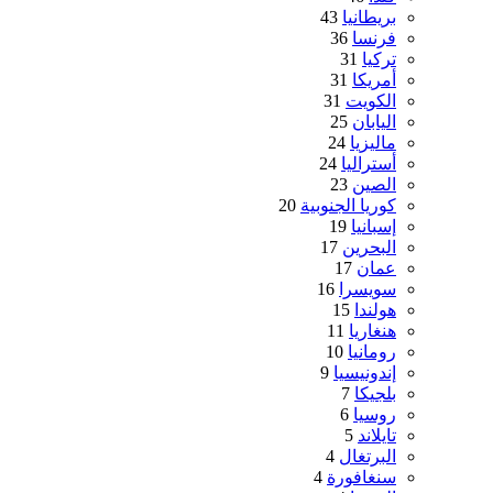
بريطانيا
43
فرنسا
36
تركيا
31
أمريكا
31
الكويت
31
اليابان
25
ماليزيا
24
أستراليا
24
الصين
23
كوريا الجنوبية
20
إسبانيا
19
البحرين
17
عمان
17
سويسرا
16
هولندا
15
هنغاريا
11
رومانيا
10
إندونيسيا
9
بلجيكا
7
روسيا
6
تايلاند
5
البرتغال
4
سنغافورة
4