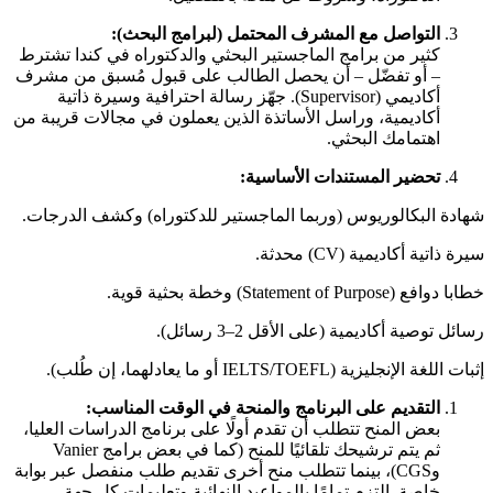
التواصل مع المشرف المحتمل (لبرامج البحث):
كثير من برامج الماجستير البحثي والدكتوراه في كندا تشترط
– أو تفضّل – أن يحصل الطالب على قبول مُسبق من مشرف
أكاديمي (Supervisor). جهّز رسالة احترافية وسيرة ذاتية
أكاديمية، وراسل الأساتذة الذين يعملون في مجالات قريبة من
اهتمامك البحثي.
تحضير المستندات الأساسية:
شهادة البكالوريوس (وربما الماجستير للدكتوراه) وكشف الدرجات.
سيرة ذاتية أكاديمية (CV) محدثة.
خطابا دوافع (Statement of Purpose) وخطة بحثية قوية.
رسائل توصية أكاديمية (على الأقل 2–3 رسائل).
إثبات اللغة الإنجليزية (IELTS/TOEFL أو ما يعادلهما، إن طُلب).
التقديم على البرنامج والمنحة في الوقت المناسب:
بعض المنح تتطلب أن تقدم أولًا على برنامج الدراسات العليا،
ثم يتم ترشيحك تلقائيًا للمنح (كما في بعض برامج Vanier
وCGS)، بينما تتطلب منح أخرى تقديم طلب منفصل عبر بوابة
خاصة. التزم تمامًا بالمواعيد النهائية وتعليمات كل جهة.