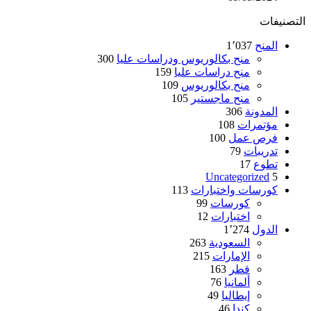
التصنيفات
المنح
1٬037
منح بكالوريوس ودراسات عليا
300
منح دراسات عليا
159
منح بكالوريوس
109
منح ماجستير
105
المدونة
306
مؤتمرات
108
فرص عمل
100
تدريبات
79
تطوع
17
Uncategorized
5
كورسات واختبارات
113
كورسات
99
اختبارات
12
الدول
1٬274
السعودية
263
الإمارات
215
قطر
163
ألمانيا
76
إيطاليا
49
كندا
46