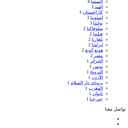
النمسا
4
الهند
3
كازاخستان
3
إستونيا
3
بولندا
3
سلوفاكيا
2
فنلندا
2
بلغاريا
2
إيرلندا
2
هونغ كونغ
2
مصر
2
الجزائر
1
تونس
1
النرويج
1
الأردن
1
بروناي دار السلام
1
المغرب
1
تايوان
1
جورجيا
1
تواصل معنا
‫YouTube
تيلقرام