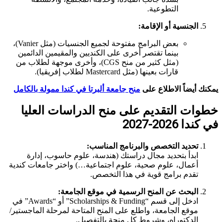
التطوعية.
الجنسية أو الإقامة:
بعض البرامج مفتوحة لجميع الجنسيات (مثل Vanier)،
بينما تقتصر أخرى على الكنديين والمقيمين الدائمين
(مثل كثير من منح CGS)، وأخرى موجهة لطلاب من
قارات بعينها (مثل Mastercard لطلاب إفريقيا).
يمكنك أيضاً الاطلاع على
منح جامعة ألبرتا في كندا ممولة بالكامل
خطوات التقديم على منح الدراسات العليا
في كندا 2026-2027
تحديد التخصص والبرنامج المناسب:
ابدأ بتحديد مجال دراستك (هندسة، علوم حاسوب، إدارة
أعمال، علوم صحية، علوم اجتماعية…) واختر جامعات كندية
تقدم برامج قوية في هذا التخصص.
البحث عن المنح الرسمية في موقع الجامعة:
ادخل إلى قسم “Scholarships & Funding” أو “Awards” في
موقع الجامعة، واطلع على المنح المتاحة لمرحلة الماجستير/
الدكتوراه، وشروط كل منحة بالتفصيل.