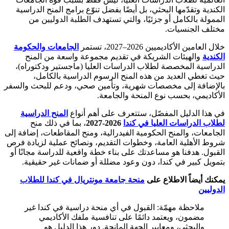
الكندية وتقدّمها البحثي، بل أيضًا بفضل تنوّع برامج المنح الدراسية
الممولة بالكامل أو جزئيًا، والتي تستهدف الطلبة الدوليين من
مختلف الجنسيات.
خلال العامين الأكاديميين 2026–2027، تستمر
الجامعات والحكومة
الكندية
والهيئات الشريكة في تقديم مجموعة واسعة من المنح
الدراسية المخصصة لطلاب الدراسات العليا (ماجستير ودكتوراه)،
حيث تغطي العديد من هذه المنح الرسوم الدراسية بالكامل،
بالإضافة إلى مخصصات شهرية، وتأمين صحي، ودعم للبحث والسفر
الأكاديمي، بحسب نوع المنحة والجامعة.
في هذا الدليل المفصّل، ستتعرف على أهم أنواع
المنح الدراسية
لطلاب الدراسات العليا في كندا
2026-2027
، بما في ذلك منح
الجامعات، والمنح الحكومية الفيدرالية، ومنح المقاطعات، إضافة إلى
شروط الأهلية العامة، وخطوات التقديم، ونصائح عملية لزيادة فرص
القبول. هدفنا هو مساعدتك على بناء خطة واقعية للدراسة مجانًا أو
بتمويل كبير في كندا، دون وعود مضللة أو ضمانات غير حقيقية.
يمكنك أيضاً الاطلاع على
منحة جامعة مونتريال في كندا للطلاب
الدوليين
ملاحظة مهمّة: القبول في أي منحة دراسية في كندا غير
مضمون، ويعتمد دائمًا على تنافسية ملفك الأكاديمي
والبحثي، ومعايير الجهة المانحة. دور هذا الدليل هو