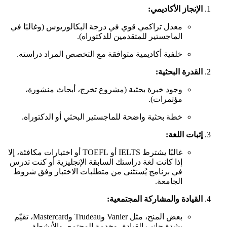
الإنجاز الأكاديمي:
معدل تراكمي قوي في درجة البكالوريوس (وغالبًا في
الماجستير للمتقدمين للدكتوراه).
خلفية أكاديمية متوافقة مع التخصص المراد دراسته.
القدرة البحثية:
وجود خبرة بحثية (مشروع تخرج، أبحاث منشورة،
مؤتمرات).
خطة بحثية واضحة للماجستير البحثي أو الدكتوراه.
إثبات اللغة:
غالبًا يشترط IELTS أو TOEFL أو اختبارات مكافئة، إلا
إذا كانت لغة دراستك السابقة الإنجليزية أو كنت تدرس
في برنامج يُستثنى من متطلبات الاختبار وفق شروط
الجامعة.
القيادة والمشاركة المجتمعية:
بعض المنح، مثل Vanier وTrudeau وMastercard، تقيّم
بشدة جانب القيادة، وخدمة المجتمع، والأنشطة