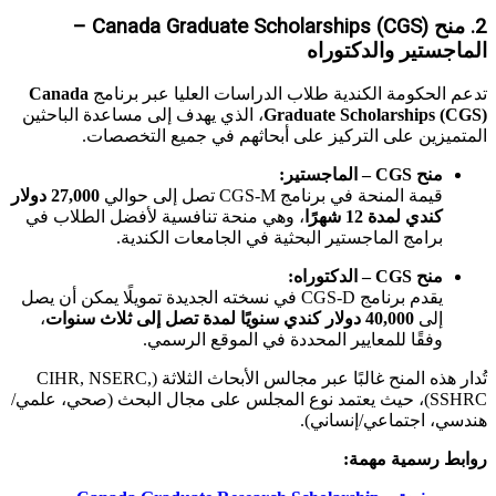
2. منح Canada Graduate Scholarships (CGS) –
الماجستير والدكتوراه
تدعم الحكومة الكندية طلاب الدراسات العليا عبر برنامج
Canada
Graduate Scholarships (CGS)
، الذي يهدف إلى مساعدة الباحثين
المتميزين على التركيز على أبحاثهم في جميع التخصصات.
منح CGS – الماجستير:
قيمة المنحة في برنامج CGS-M تصل إلى حوالي
27,000 دولار
كندي لمدة 12 شهرًا
، وهي منحة تنافسية لأفضل الطلاب في
برامج الماجستير البحثية في الجامعات الكندية.
منح CGS – الدكتوراه:
يقدم برنامج CGS-D في نسخته الجديدة تمويلًا يمكن أن يصل
إلى
40,000 دولار كندي سنويًا لمدة تصل إلى ثلاث سنوات
،
وفقًا للمعايير المحددة في الموقع الرسمي.
تُدار هذه المنح غالبًا عبر مجالس الأبحاث الثلاثة (CIHR, NSERC,
SSHRC)، حيث يعتمد نوع المجلس على مجال البحث (صحي، علمي/
هندسي، اجتماعي/إنساني).
روابط رسمية مهمة: