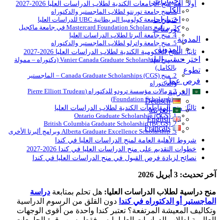
اختبارات
أولًا: أهم منح الجامعات الكندية لطلاب الدراسات العليا 2026-2027
الكل
1. منح جامعة تورنتو لطلاب الماجستير والدكتوراه
اختبارات
2. منح جامعة كولومبيا البريطانية UBC للدراسات العليا
3. برنامج Mastercard Foundation Scholars في جامعة ماكجيل
كورسات
4. منح جامعة ألبرتا لطلاب الدراسات العليا
المدونة
5. منح جامعة واترلو لطلاب الماجستير والدكتوراه
المدونة
ثانيًا: المنح الحكومية الكندية لطلاب الدراسات العليا 2026-2027
اختر حسب البلد
1. منح Vanier Canada Graduate Scholarships (دكتوراه – ممولة
بالكامل)
تطوع
2. منح Canada Graduate Scholarships (CGS) – الماجستير
فرص عمل
والدكتوراه
العربية
3. زمالات مؤسسة ترودو للدكتوراه (Pierre Elliott Trudeau
Foundation Scholarship)
Deutsch
ثالثًا: منح المقاطعات الكندية لطلاب الدراسات العليا
العربية
1. Ontario Graduate Scholarship (OGS)
English
2. British Columbia Graduate Scholarship (BCGS)
Français
3. Alberta Graduate Excellence Scholarship وبرامج ألبرتا الأخرى
شروط الأهلية العامة لمنح الدراسات العليا في كندا
خطوات التقديم على منح الدراسات العليا في كندا 2026-2027
نصائح لزيادة فرص القبول في منح الدراسات العليا في كندا
آخر تحديث: 3 أبريل 2026
منح دراسية لطلاب الدراسات العليا:
هل تحلم بمتابعة
دراسة
الماجستير أو الدكتوراه في كندا
دون القلق من الرسوم الدراسية
وتكاليف المعيشة المرتفعة؟ تعتبر كندا واحدة من أقوى الوجهات
العالمية لطلاب الدراسات العليا، ليس فقط بسبب قوة الجامعات