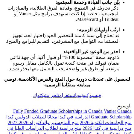
بيّن جانب القيادة وخدمة المجتمع:
اذكر تجاربك في التطوع، وقيادة الفرق الطلابية، والمبادرات
المجتمعية، خاصة إذا كنت تستهدف برامج مثل Vanier أو
Trudeau أو Mastercard.
ارتّب أولوياتك الزمنية:
قد تحتاج إلى سنة كاملة للتحضير الجيد (اختبار لغة، تجهيز
المستندات، التواصل مع المشرفين، التقديم للبرامج والمنح).
احذر من الوعود غير الواقعية:
لا توجد منحة “مضمونة 100%” أو قبول أكيد. أي جهة تدّعي
ضمان قبولك في منحة كندية تمول بالكامل مقابل رسوم
مرتفعة أو بطرق غير واضحة يجب التعامل معها بحذر شديد.
للحصول على تحديثات دورية حول المنح والفرص الأكاديمية، نوصي
بمتابعة منصّاتنا الرسمية
فيسبوك
يوتيوب
انستغرام
تلجرام
تيكتوك
الوسوم
Fully Funded Graduate Scholarships in Canada
Vanier Canada
Graduate Scholarship
الدراسة في كندا مجانًا للطلاب الدوليين
كندا
منح الجامعات الكندية 2026
منح الماجستير والدكتوراه 2026-2027
منح دراسية في كندا 2026
منح دراسية لطلاب الدراسات العليا في
كندا
منح دكتوراه في كندا للطلاب الدوليين
منح ماجستير في كندا