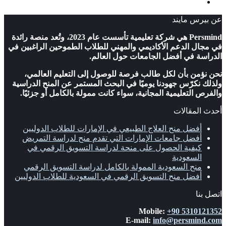
‫TikTok
عن بيرس مايند
Persmind هي شركة تعليمية تأسست عام 2023، وتُعد منصة رائدة
في مجال الدعم الأكاديمي والمهني للطلاب الطموحين الراغبين في
الدراسة في أفضل الجامعات حول العالم.
نحن نؤمن بأن لكل طالب فرصة للوصول إلى التعليم العالمي،
ولذلك نكرّس جهودنا يوميًا في البحث المستمر عن المنح الدراسية
والفرص التعليمية المجانية، سواء كانت ممولة بالكامل أو جزئيًا.
أحدث المقالات
أفضل منح العلاج الطبيعي في الإمارات للطلاب الدوليين
أفضل جامعات الإمارات التي تقدم منح لدراسة التمريض
كيفية الحصول على منحة لدراسة التسويق الرقمي في
السعودية
منح السعودية الممولة بالكامل لدراسة التسويق الرقمي
أفضل منح التسويق الرقمي في السعودية للطلاب الدوليين
اتصل بنا
Mobile:
+90 5310121352
E-mail:
info@persmind.com