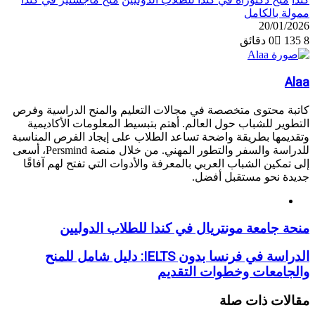
ممولة بالكامل
20/01/2026
8 دقائق
135
0
Alaa
كاتبة محتوى متخصصة في مجالات التعليم والمنح الدراسية وفرص
التطوير للشباب حول العالم. أهتم بتبسيط المعلومات الأكاديمية
وتقديمها بطريقة واضحة تساعد الطلاب على إيجاد الفرص المناسبة
للدراسة والسفر والتطور المهني. من خلال منصة Persmind، أسعى
إلى تمكين الشباب العربي بالمعرفة والأدوات التي تفتح لهم آفاقًا
جديدة نحو مستقبل أفضل.
موقع
الويب
منحة
منحة جامعة مونتريال في كندا للطلاب الدوليين
جامعة
مونتريال
الدراسة
الدراسة في فرنسا بدون IELTS: دليل شامل للمنح
في
في
والجامعات وخطوات التقديم
كندا
فرنسا
للطلاب
بدون
مقالات ذات صلة
الدوليين
IELTS: