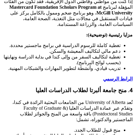
إذا كنت من مواطني وقاطني الدول الإفريقية، فقد تكون من الفئات
المؤهلة لبرنامج
Mastercard Foundation Scholars Program at
McGill University
، وهو برنامج ضخم وممول بالكامل يركز على
قيادات المستقبل في مجالات مثل التغذية، الصحة العامة،
السياسات العامة، والزراعة المستدامة.
مزايا رئيسية (توضيحية):
تغطية كاملة للرسوم الدراسية في برامج ماجستير محددة.
دعم مالي لتكاليف المعيشة والسكن.
تغطية لتكاليف السفر من وإلى كندا في بداية الدراسة ونهايتها
(بحسب لوائح البرنامج).
تدريب قيادي، وأنشطة لتطوير المهارات والشبكات المهنية.
الرابط الرسمي
4. منح جامعة ألبرتا لطلاب الدراسات العليا
تُعد University of Alberta من الجامعات البحثية الرائدة في كندا،
وتقدّم عبر عمادة الدراسات العليا (Faculty of Graduate &
Postdoctoral Studies) باقة واسعة من المنح والجوائز لطلاب
الماجستير والدكتوراه، تشمل:
منح قبول للطلاب الجدد.