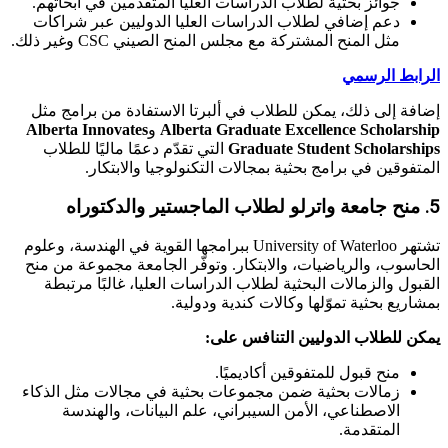
جوائز بحثية لطلاب الدراسات العليا المتقدمين في أبحاثهم.
دعم إضافي لطلاب الدراسات العليا الدوليين عبر شراكات
مثل المنح المشتركة مع مجلس المنح الصيني CSC وغير ذلك.
الرابط الرسمي
إضافة إلى ذلك، يمكن للطلاب في ألبرتا الاستفادة من برامج مثل
Alberta Graduate Excellence Scholarship
و
Alberta Innovates
Graduate Student Scholarships
التي تقدّم دعمًا ماليًا للطلاب
المتفوقين في برامج بحثية بمجالات التكنولوجيا والابتكار.
5. منح جامعة واترلو لطلاب الماجستير والدكتوراه
تشتهر University of Waterloo ببرامجها القوية في الهندسة، وعلوم
الحاسوب، والرياضيات، والابتكار. وتوفّر الجامعة مجموعة من منح
القبول والزمالات البحثية لطلاب الدراسات العليا، غالبًا مرتبطة
بمشاريع بحثية تموّلها وكالات كندية ودولية.
يمكن للطلاب الدوليين التنافس على:
منح قبول للمتفوقين أكاديميًا.
زمالات بحثية ضمن مجموعات بحثية في مجالات مثل الذكاء
الاصطناعي، الأمن السيبراني، علم البيانات، والهندسة
المتقدمة.