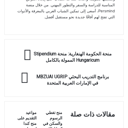
المناسبة للدراسة والسفر والتطور المهني. من خلال منصة
Persmind، أسعى إلى تمكين الشباب العربي بالمعرفة والأدوات
التي تفتح لهم آفاقًا جديدة نحو مستقبل أفضل.
موقع
الويب
منحة
منحة الحكومة الهنغارية: منحة Stipendium
الحكومة
Hungaricum الممولة بالكامل
الهنغارية:
منحة
برنامج
Stipendium
برنامج التدريب البحثي MBZUAI UGRIP
التدريب
Hungaricum
في الإمارات العربية المتحدة
البحثي
الممولة
MBZUAI
بالكامل
UGRIP
في
الإمارات
منح تغطي
مواعيد
مقالات ذات صلة
العربية
الرسوم
التقديم على
المتحدة
والسكن في
منح كندا