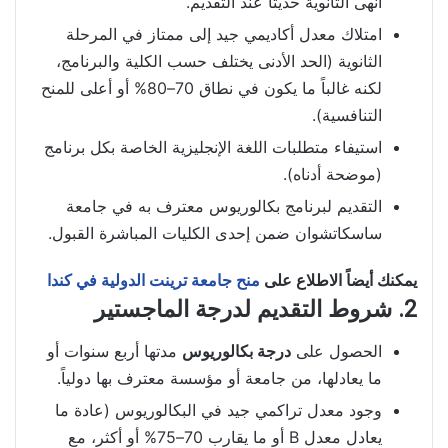
أنهى الثانوية حديثاً عند التقديم.
امتلاك معدل أكاديمي جيد إلى ممتاز في المرحلة
الثانوية (الحد الأدنى يختلف حسب الكلية والبرنامج،
لكنه غالباً ما يكون في نطاق 70–80% أو أعلى للمنح
التنافسية).
استيفاء متطلبات اللغة الإنجليزية الخاصة بكل برنامج
(موضحة أدناه).
التقديم لبرنامج بكالوريوس معترف به في جامعة
ساسكاتشوان ضمن إحدى الكليات المباشرة القبول.
يمكنك أيضاً الاطلاع على
منح جامعة ترينت الدولية في كندا
2. شروط التقديم لدرجة الماجستير
الحصول على
درجة بكالوريوس
مدتها أربع سنوات أو
ما يعادلها، من جامعة أو مؤسسة معترف بها دولياً.
وجود معدل تراكمي جيد في البكالوريوس (عادة ما
يعادل معدل B أو ما يقارب 70–75% أو أكثر، مع