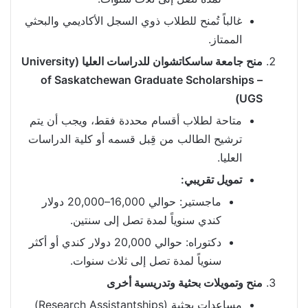
غالباً تُمنح للطلاب ذوي السجل الأكاديمي والبحثي
الممتاز.
منح جامعة ساسكاتشوان للدراسات العليا (University
of Saskatchewan Graduate Scholarships –
UGS)
متاحة لطلاب أقسام محددة فقط، ويجب أن يتم
ترشيح الطالب من قِبل قسمه أو كلية الدراسات
العليا.
تمويل تقريبي:
ماجستير: حوالي 16,000–20,000 دولار
كندي سنوياً لمدة تصل إلى سنتين.
دكتوراه: حوالي 20,000 دولار كندي أو أكثر
سنوياً لمدة تصل إلى ثلاث سنوات.
منح وتمويلات بحثية وتدريسية أخرى
مساعدات بحثية (Research Assistantships)