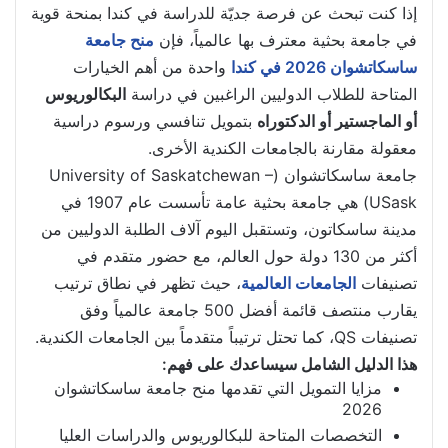
إذا كنت تبحث عن فرصة جديّة للدراسة في كندا بمنحة قوية
في جامعة بحثية معترف بها عالمياً، فإن
منح جامعة
ساسكاتشوان 2026 في كندا
واحدة من أهم الخيارات
المتاحة للطلاب الدوليين الراغبين في دراسة
البكالوريوس
أو الماجستير أو الدكتوراه
بتمويل تنافسي ورسوم دراسية
معقولة مقارنة بالجامعات الكندية الأخرى.
جامعة ساسكاتشوان (University of Saskatchewan –
USask) هي جامعة بحثية عامة تأسست عام 1907 في
مدينة ساسكاتون، وتستقبل اليوم آلاف الطلبة الدوليين من
أكثر من 130 دولة حول العالم، مع حضور متقدم في
تصنيفات
الجامعات العالمية
، حيث تظهر في نطاق ترتيب
يقارب منتصف قائمة أفضل 500 جامعة عالمياً وفق
تصنيفات QS، كما تحتل ترتيباً متقدماً بين الجامعات الكندية.
هذا الدليل الشامل سيساعدك على فهم:
مزايا التمويل التي تقدمها منح جامعة ساسكاتشوان
2026
التخصصات المتاحة للبكالوريوس والدراسات العليا