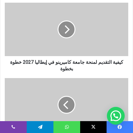
كيفية
التقديم
لمنحة
جامعة
كاميرينو
في
إيطاليا
2027
خطوة
بخطوة
كيفية التقديم لمنحة جامعة كاميرينو في إيطاليا 2027 خطوة
بخطوة
المستندات
المطلوبة
لمنحة
جامعة
محمد
بن
زايد
للذكاء
الاصطناعي
يسبوك
‫X
واتساب
تيلقرام
ڤايبر