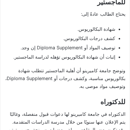
للماجستير
يحتاج الطالب عادةً إلى:
شهادة البكالوريوس.
كشف درجات البكالوريوس.
توصيف المواد أو Diploma Supplement إن وجد.
إثبات أن شهادة البكالوريوس تؤهله لدراسة الماجستير.
وتوضح جامعة كاميرينو أن أهلية الماجستير تتطلب شهادة
بكالوريوس مناسبة، وكشف درجات أو Diploma Supplement،
وتوصيف مواد موصى به.
للدكتوراه
الدكتوراه في جامعة كاميرينو لها دعوات قبول منفصلة، وغالبًا
يتم الإعلان عنها سنويًا من خلال مدرسة الدراسات المتقدمة.
وقد تكون بعض المقاعد ممولة وبعضها دون منحة، حسب ترتيب