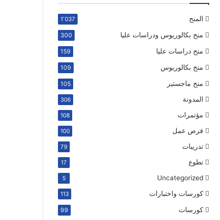
المنح
1٬037
منح بكالوريوس ودراسات عليا
300
منح دراسات عليا
159
منح بكالوريوس
109
منح ماجستير
105
المدونة
306
مؤتمرات
108
فرص عمل
100
تدريبات
79
تطوع
17
Uncategorized
5
كورسات واختبارات
113
كورسات
99