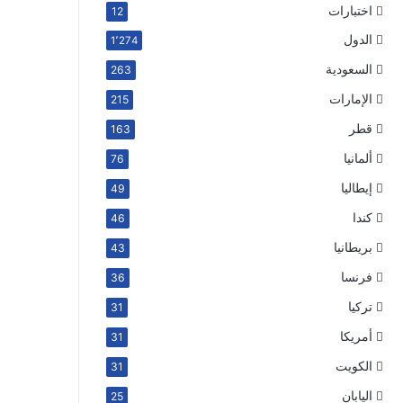
اختبارات
12
الدول
1٬274
السعودية
263
الإمارات
215
قطر
163
ألمانيا
76
إيطاليا
49
كندا
46
بريطانيا
43
فرنسا
36
تركيا
31
أمريكا
31
الكويت
31
اليابان
25