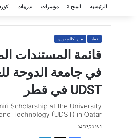
الرئيسية
المنح
مؤتمرات
تدريبات
كورس
قطر
منح بكالوريوس
قائمة المستندات الم
في جامعة الدوحة للع
UDST في قطر
ri Scholarship at the University
 and Technology (UDST) in Qatar
04/07/2026
فيسبوك
‫X
لينكدإن