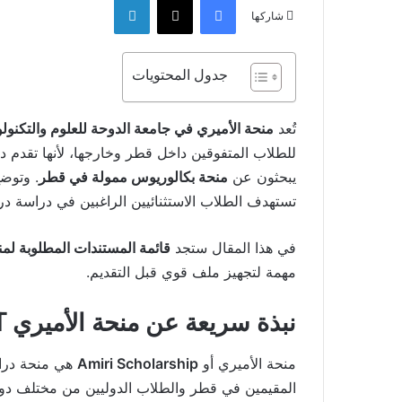
شاركها
جدول المحتويات
تُعد
منحة الأميري في جامعة الدوحة للعلوم والتكنولوجيا 2026 UDST ف
للطلاب المتفوقين داخل قطر وخارجها، لأنها تقدم دعم
يبحثون عن
منحة بكالوريوس ممولة في قطر
. وتوضح
تستهدف الطلاب الاستثنائيين الراغبين في دراسة در
في هذا المقال ستجد
قائمة المستندات المطلوبة لمنحة الأم
مهمة لتجهيز ملف قوي قبل التقديم.
نبذة سريعة عن منحة الأميري UDST
منحة الأميري أو
Amiri Scholarship
هي منحة دراسي
المقيمين في قطر والطلاب الدوليين من مختلف دول ا