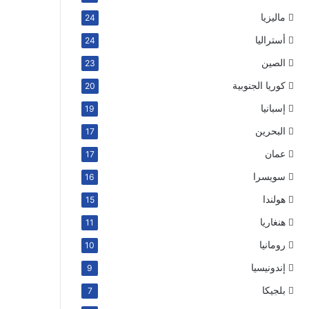
ماليزيا
24
أستراليا
24
الصين
23
كوريا الجنوبية
20
إسبانيا
19
البحرين
17
عمان
17
سويسرا
16
هولندا
15
هنغاريا
11
رومانيا
10
إندونيسيا
9
بلجيكا
7