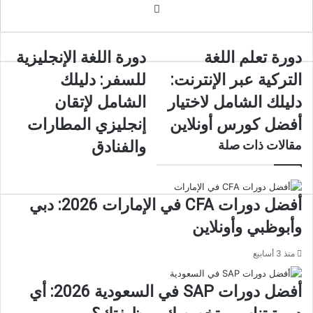
موقع
الويب
دورة
دورة
دورة تعلم اللغة
دورة اللغة الإنجليزية
تعلم
اللغة
التركية عبر الإنترنت:
للسفر: دليلك
اللغة
الإنجليزية
التركية
للسفر:
دليلك الشامل لاختيار
الشامل لإتقان
عبر
دليلك
أفضل كورس أونلاين
إنجليزي المطارات
الإنترنت:
الشامل
دليلك
لإتقان
مقالات ذات صلة
والفنادق
الشامل
إنجليزي
لاختيار
المطارات
أفضل
والفنادق
كورس
أفضل دورات CFA في الإمارات 2026: دبي
أونلاين
وأبوظبي وأونلاين
منذ 3 أسابيع
أفضل دورات SAP في السعودية 2026: أي