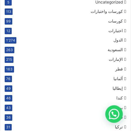
Uncategorized
5
كورسات واختبارات
113
كورسات
99
اختبارات
12
الدول
1٬274
السعودية
263
الإمارات
215
قطر
163
ألمانيا
76
إيطاليا
49
كندا
46
بريطانيا
43
فرنسا
36
تركيا
31