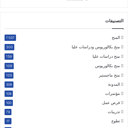
التصنيفات
المنح
1٬037
منح بكالوريوس ودراسات عليا
300
منح دراسات عليا
159
منح بكالوريوس
109
منح ماجستير
105
المدونة
306
مؤتمرات
108
فرص عمل
100
تدريبات
79
تطوع
17